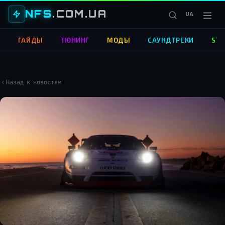
NFS
.COM.UA
UA
О
ГАЙДЫ
ТЮНИНГ
МОДЫ
САУНДТРЕКИ
STR
Назад к новостям