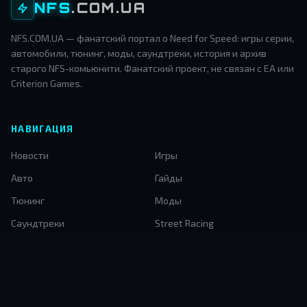
NFS
.COM.UA
NFS.COM.UA — фанатский портал о Need for Speed: игры серии,
автомобили, тюнинг, моды, саундтреки, история и архив
старого NFS-комьюнити. Фанатский проект, не связан с EA или
Criterion Games.
НАВИГАЦИЯ
Новости
Игры
Авто
Гайды
Тюнинг
Моды
Саундтреки
Street Racing
История NFS
Архив
Автомода
КОНТАКТЫ