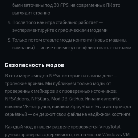
были заточены под 30 FPS, на современных ПК это
выглядит странно
После того как игра стабильно работает —
экспериментируйте с графическими модами
Только потом ставьте моды контента (новые машины,
кампании) — иначе они могут конфликтовать с патчами
Безопасность модов
В сети море «модов NFS», которые на самом деле —
троянские архивы. Мы публикуем только моды от
проверенных мейкеров и с проверенных источников:
NFSAddons, NFSCars, Mod DB, GitHub. Никаких anonfile,
никаких VK-загрузок, никаких ZippyShare. Если автор мода
серьёзный — он держит свои файлы на надёжном хостинге.
Каждый мод в нашем разделе проверяется: VirusTotal,
ручная проверка содержимого, тест в чистой Windows VM.