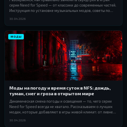
серии Need for Speed — от классики до современных частей.
Инструкция по установке музыкальных модов, советы по
подбору треков и подводные камни, о которых никто не
30.04.2026
предупреждает.
МОДЫ
Моды на погоду и время суток в NFS: дождь,
туман, снег и гроза в открытом мире
Динамическая смена погоды и освещения — то, чего серии
Need for Speed всегда не хватало. Рассказываем о лучших
модах, которые добавляют в игры живой климат: от ливней и
густого тумана до снегопада и ночных гроз с молниями.
30.04.2026