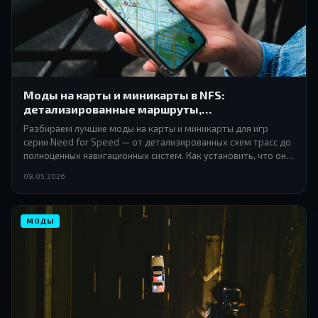
Моды на карты и миникарты в NFS:
детализированные маршруты,
альтернативные схемы трасс и навигация
Разбираем лучшие моды на карты и миникарты для игр
серии Need for Speed — от детализированных схем трасс до
полноценных навигационных систем. Как установить, что они
дают и стоит ли вообще заморачиваться.
08.05.2026
МОДЫ