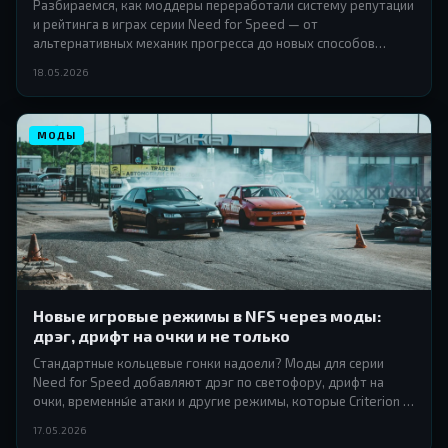
Разбираемся, как моддеры переработали систему репутации
и рейтинга в играх серии Need for Speed — от
альтернативных механик прогресса до новых способов
разблокировки контента и переосмысления статуса уличного
18.05.2026
гонщика.
МОДЫ
Новые игровые режимы в NFS через моды:
дрэг, дрифт на очки и не только
Стандартные кольцевые гонки надоели? Моды для серии
Need for Speed добавляют дрэг по светофору, дрифт на
очки, временны́е атаки и другие режимы, которые Criterion и
Black Box так и не включили в оригинал.
17.05.2026