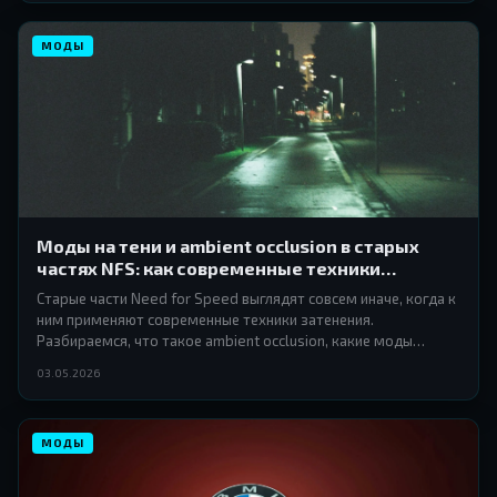
МОДЫ
Моды на тени и ambient occlusion в старых
частях NFS: как современные техники
затенения меняют визуальное восприятие
Старые части Need for Speed выглядят совсем иначе, когда к
гонок
ним применяют современные техники затенения.
Разбираемся, что такое ambient occlusion, какие моды
реализуют эти эффекты в NFS Underground, Most Wanted и
03.05.2026
Carbon, и стоит ли вообще этим заниматься.
МОДЫ