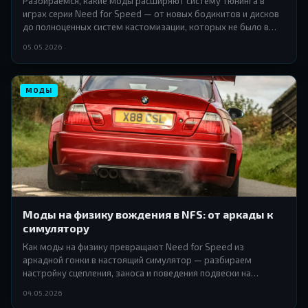
Разбираемся, какие моды расширяют систему тюнинга в
играх серии Need for Speed — от новых бодикитов и дисков
до полноценных систем кастомизации, которых не было в
оригинале.
05.05.2026
МОДЫ
Моды на физику вождения в NFS: от аркады к
симулятору
Как моды на физику превращают Need for Speed из
аркадной гонки в настоящий симулятор — разбираем
настройку сцепления, заноса и поведения подвески на
примере реальных модификаций.
04.05.2026