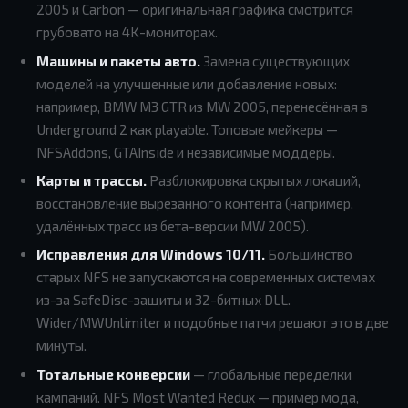
2005 и Carbon — оригинальная графика смотрится
грубовато на 4K-мониторах.
Машины и пакеты авто.
Замена существующих
моделей на улучшенные или добавление новых:
например, BMW M3 GTR из MW 2005, перенесённая в
Underground 2 как playable. Топовые мейкеры —
NFSAddons, GTAInside и независимые моддеры.
Карты и трассы.
Разблокировка скрытых локаций,
восстановление вырезанного контента (например,
удалённых трасс из бета-версии MW 2005).
Исправления для Windows 10/11.
Большинство
старых NFS не запускаются на современных системах
из-за SafeDisc-защиты и 32-битных DLL.
Wider/MWUnlimiter и подобные патчи решают это в две
минуты.
Тотальные конверсии
— глобальные переделки
кампаний. NFS Most Wanted Redux — пример мода,