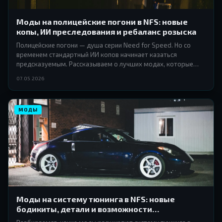
Моды на полицейские погони в NFS: новые
копы, ИИ преследования и ребаланс розыска
Полицейские погони — душа серии Need for Speed. Но со
временем стандартный ИИ копов начинает казаться
предсказуемым. Рассказываем о лучших модах, которые
меняют модели патрульных машин, логику преследования и
07.05.2026
всю систему розыска до неузнаваемости.
МОДЫ
Моды на систему тюнинга в NFS: новые
бодикиты, детали и возможности
кастомизации