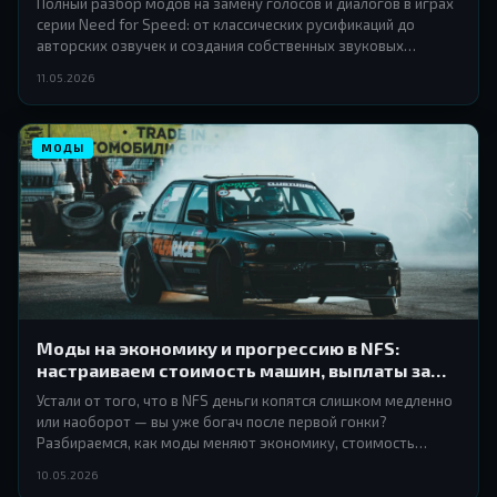
Полный разбор модов на замену голосов и диалогов в играх
серии Need for Speed: от классических русификаций до
авторских озвучек и создания собственных звуковых
скриптов с нуля.
11.05.2026
МОДЫ
Моды на экономику и прогрессию в NFS:
настраиваем стоимость машин, выплаты за
гонки и систему наград
Устали от того, что в NFS деньги копятся слишком медленно
или наоборот — вы уже богач после первой гонки?
Разбираемся, как моды меняют экономику, стоимость
автомобилей и систему наград в разных частях серии.
10.05.2026