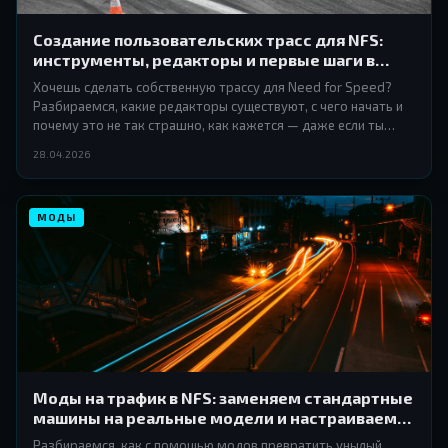
Создание пользовательских трасс для NFS:
инструменты, редакторы и первые шаги в
моддинге локаций
Хочешь сделать собственную трассу для Need for Speed?
Разбираемся, какие редакторы существуют, с чего начать и
почему это не так страшно, как кажется — даже если ты
никогда раньше не занимался моддингом.
28.04.2026
МОДЫ
Моды на трафик в NFS: заменяем стандартные
машины на реальные модели и настраиваем
поведение
Разбираемся, как с помощью модов превратить унылый