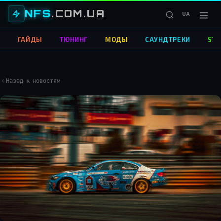
NFS
.COM.UA
UA
О
ГАЙДЫ
ТЮНИНГ
МОДЫ
САУНДТРЕКИ
STR
Назад к новостям