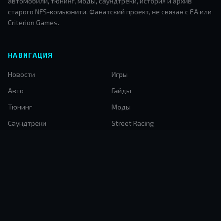
автомобили, тюнинг, моды, саундтреки, история и архив
старого NFS-комьюнити. Фанатский проект, не связан с EA или
Criterion Games.
НАВИГАЦИЯ
Новости
Игры
Авто
Гайды
Тюнинг
Моды
Саундтреки
Street Racing
История NFS
Архив
Автомода
КОНТАКТЫ
nfscomua2026@gmail.com