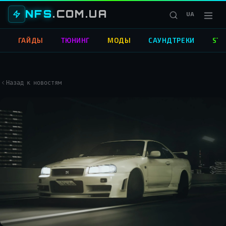
NFS
.COM.UA
UA
О
ГАЙДЫ
ТЮНИНГ
МОДЫ
САУНДТРЕКИ
STR
Назад к новостям