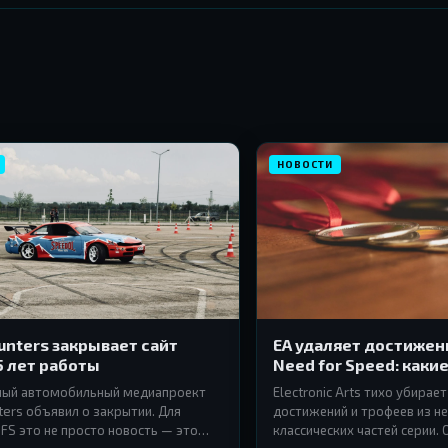
НОВОСТИ
nters закрывает сайт
EA удаляет достижен
5 лет работы
Need for Speed: каки
под раздачу
ный автомобильный медиапроект
Electronic Arts тихо убирае
ers объявил о закрытии. Для
достижений и трофеев из н
FS это не просто новость — это
классических частей серии.