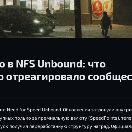
 в NFS Unbound: что
то отреагировало сообще
ции Need for Speed Unbound. Обновления затронули внутр
тупных только за премиальную валюту (SpeedPoints), теп
пуск получил переработанную структуру наград. Официа