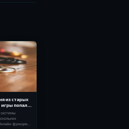
ия из старых
е игры попали
т системы
ескольких
 Онлайн-функции