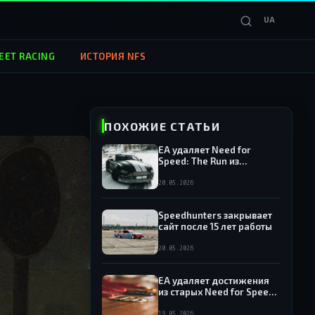
UA
EET RACING
ИСТОРИЯ NFS
ПОХОЖИЕ СТАТЬИ
EA удаляет Need for
Speed: The Run из
продажи — игра исчезает
из Origin и EA App
20.05.2026
Speedhunters закрывает
сайт после 15 лет работы
20.05.2026
EA удаляет достижения
из старых Need for Speed:
какие игры попали под
раздачу
19.05.2026