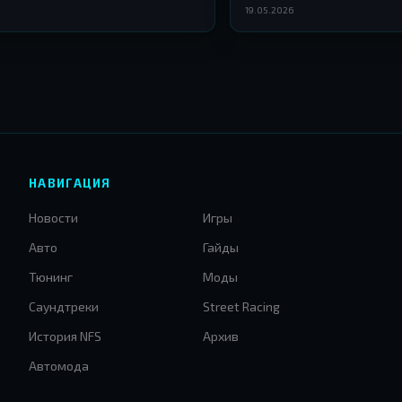
ой эпохи.
продолжают сворачиваться,
19.05.2026
уже не только мультиплеер
НАВИГАЦИЯ
Новости
Игры
Авто
Гайды
Тюнинг
Моды
Саундтреки
Street Racing
История NFS
Архив
Автомода