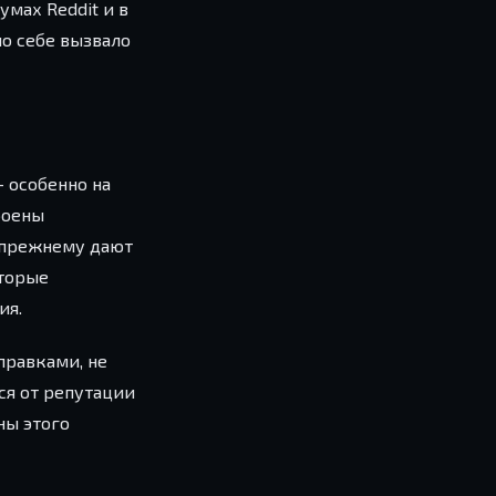
мах Reddit и в
по себе вызвало
 особенно на
роены
-прежнему дают
оторые
ия.
правками, не
ся от репутации
ны этого