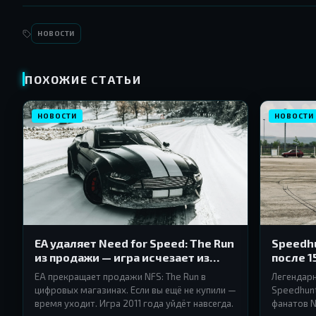
НОВОСТИ
ПОХОЖИЕ СТАТЬИ
НОВОСТИ
НОВОСТИ
EA удаляет Need for Speed: The Run
Speedhu
из продажи — игра исчезает из
после 1
Origin и EA App
EA прекращает продажи NFS: The Run в
Легендар
цифровых магазинах. Если вы ещё не купили —
Speedhunt
время уходит. Игра 2011 года уйдёт навсегда.
фанатов N