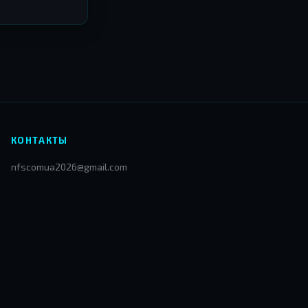
 и это касается
а.
КОНТАКТЫ
nfscomua2026@gmail.com