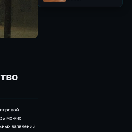
ство
иигровой
ерь можно
льных заявлений