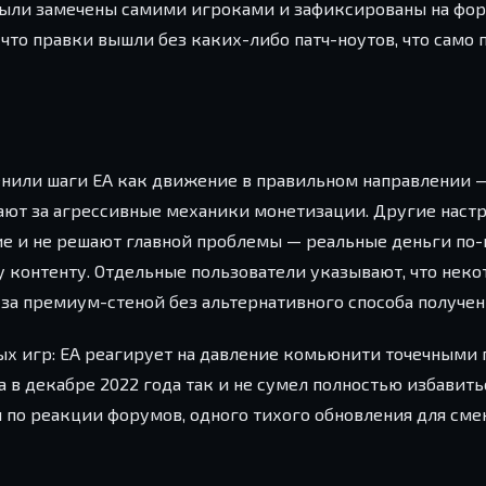
были замечены самими игроками и зафиксированы на фору
что правки вышли без каких-либо патч-ноутов, что само 
нили шаги EA как движение в правильном направлении —
ают за агрессивные механики монетизации. Другие наст
ие и не решают главной проблемы — реальные деньги по
контенту. Отдельные пользователи указывают, что нек
за премиум-стеной без альтернативного способа получен
ых игр: EA реагирует на давление комьюнити точечными 
 в декабре 2022 года так и не сумел полностью избавить
 по реакции форумов, одного тихого обновления для сме