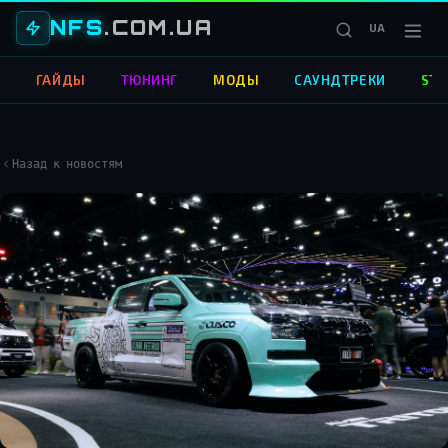
NFS
.COM.UA
UA
О
ГАЙДЫ
ТЮНИНГ
МОДЫ
САУНДТРЕКИ
STR
Назад к новостям