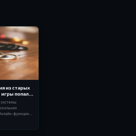
ия из старых
е игры попали
т системы
ескольких
 Онлайн-функции
 и это касается
а.