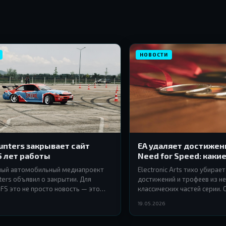
НОВОСТИ
nters закрывает сайт
EA удаляет достижен
5 лет работы
Need for Speed: каки
под раздачу
ный автомобильный медиапроект
Electronic Arts тихо убирае
ers объявил о закрытии. Для
достижений и трофеев из н
FS это не просто новость — это
классических частей серии.
ой эпохи.
продолжают сворачиваться,
19.05.2026
уже не только мультиплеер