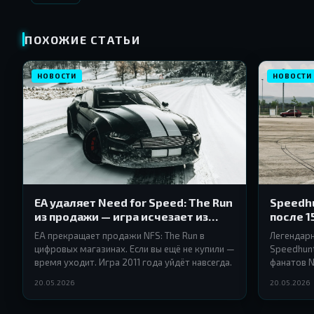
ПОХОЖИЕ СТАТЬИ
НОВОСТИ
НОВОСТИ
EA удаляет Need for Speed: The Run
Speedhu
из продажи — игра исчезает из
после 1
Origin и EA App
EA прекращает продажи NFS: The Run в
Легендар
цифровых магазинах. Если вы ещё не купили —
Speedhunt
время уходит. Игра 2011 года уйдёт навсегда.
фанатов N
конец цел
20.05.2026
20.05.2026