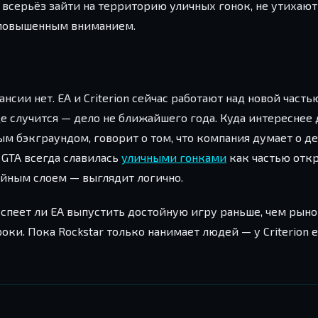
ет всерьёз зайти на территорию уличных гонок, не утихаю
с повышенным вниманием.
ансии нет. EA и Criterion сейчас работают над новой часть
е случится — дело не ближайшего года. Куда интереснее 
ным бэкграундом, говорит о том, что компания думает о 
 GTA всегда славилась
уличными гонками
как частью откр
йным слоем — выглядит логично.
успеет ли EA выпустить достойную игру раньше, чем рын
ки. Пока Rockstar только нанимает людей — у Criterion е