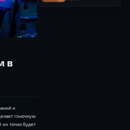
м в
ваний к
делает гоночную
I их точно будет