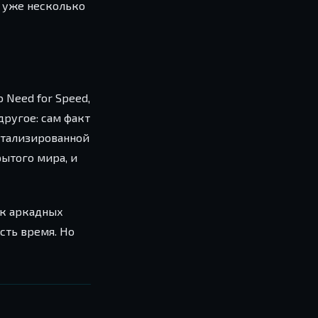
т уже несколько
ю Need for Speed,
другое: сам факт
детализированной
ытого мира, и
ок аркадных
сть время. Но