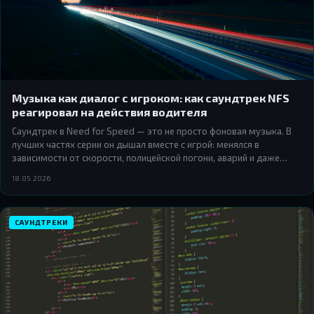
Музыка как диалог с игроком: как саундтрек NFS
реагировал на действия водителя
Саундтрек в Need for Speed — это не просто фоновая музыка. В
лучших частях серии он дышал вместе с игрой: менялся в
зависимости от скорости, полицейской погони, аварий и даже
времени суток. Разбираем, как разработчики превращали музыку
18.05.2026
в живой элемент геймплея.
САУНДТРЕКИ