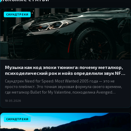
САУНДТРЕКИ
Музыка как код эпохи тюнинга: почему металкор,
психоделический рок и нойз определили звук NFS
Most Wanted 2005
Саундтрек Need for Speed: Most Wanted 2005 года — это не
просто плейлист. Это точная звуковая формула своего времени,
где металкор Bullet for My Valentine, психоделика Avenged
Sevenfold и нойз-рок Prodigy сложились в музыкальный портрет
19.05.2026
целого поколения уличных гонщиков.
САУНДТРЕКИ