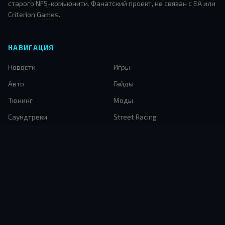
старого NFS-комьюнити. Фанатский проект, не связан с EA или
Criterion Games.
НАВИГАЦИЯ
Новости
Игры
Авто
Гайды
Тюнинг
Моды
Саундтреки
Street Racing
История NFS
Архив
Автомода
КОНТАКТЫ
nfscomua2026@gmail.com