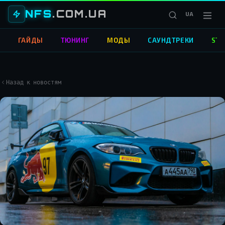
NFS
.COM.UA
UA
О
ГАЙДЫ
ТЮНИНГ
МОДЫ
САУНДТРЕКИ
STR
Назад к новостям