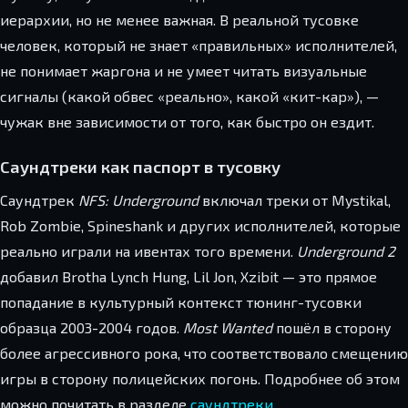
иерархии, но не менее важная. В реальной тусовке
человек, который не знает «правильных» исполнителей,
не понимает жаргона и не умеет читать визуальные
сигналы (какой обвес «реально», какой «кит-кар»), —
чужак вне зависимости от того, как быстро он ездит.
Саундтреки как паспорт в тусовку
Саундтрек
NFS: Underground
включал треки от Mystikal,
Rob Zombie, Spineshank и других исполнителей, которые
реально играли на ивентах того времени.
Underground 2
добавил Brotha Lynch Hung, Lil Jon, Xzibit — это прямое
попадание в культурный контекст тюнинг-тусовки
образца 2003-2004 годов.
Most Wanted
пошёл в сторону
более агрессивного рока, что соответствовало смещению
игры в сторону полицейских погонь. Подробнее об этом
можно почитать в разделе
саундтреки
.