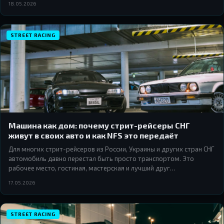
18.05.2026
серия Need for Speed намеренно встраивает поражение в свой
нарратив.
STREET RACING
Машина как дом: почему стрит-рейсеры СНГ
живут в своих авто и как NFS это передаёт
Для многих стрит-рейсеров из России, Украины и других стран СНГ
автомобиль давно перестал быть просто транспортом. Это
рабочее место, гостиная, мастерская и лучший друг
одновременно. Разбираем, откуда берётся этот феномен и
17.05.2026
почему серия Need for Speed понимает его лучше, чем кажется.
STREET RACING