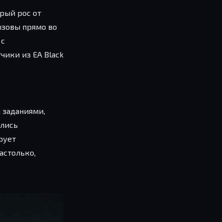
орый рос от
ызовы прямо во
 с
чики из EA Black
и заданиями,
ились
рует
астолько,