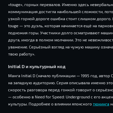
«touge», горных перевалов. Именно здесь невербальн
коммуникация достигла наибольшей сложности, пото
узкой горной дороге ошибка стоит слишком дорого. 
touge — это дуэль, которая начинается ещё на парков
подножия горы. Участники долго осматривают маши
друга, иногда в полном молчании. Это не невежливос
уважение. Серьёзный взгляд на чужую машину означа
твою работу».
Initial D и культурный код
Манга Initial D (начало публикации — 1995 год, автор
на западную аудиторию. Серия описывала именно это
скорость разговора перед гонкой говорит о серьёзн
— особенно в Need for Speed: Underground с его акц
культуры. Подробнее о влиянии японского
тюнинга
н