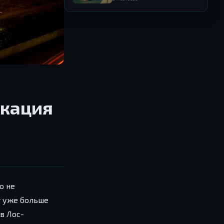
её связь с NFS
икация
о не
т уже больше
в Лос-