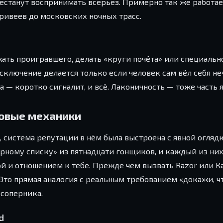
ерестанут воспринимать всерьёз. Примерно так же работа
ривеев до московских ночных трасс.
ать проигравшего, делать «круги почёта» или специаль
ключение делается только если человек сам вёл себя неч
а — коротко сигналит, и всё. Лаконичность — тоже часть 
ровые механики
d, система репутации в нём была выстроена с явной огляд
ёрному списку» из пятнадцати гонщиков, и каждый из них
й и отношением к тебе. Прежде чем вызвать Razor или К
 Это прямая аналогия с реальным требованием «докажи, ч
 соперника.
d