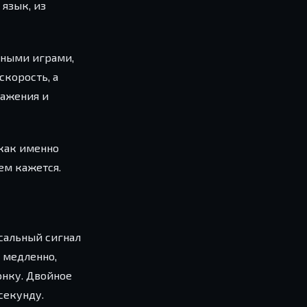
язык, из
енными играми,
скорость, а
важения и
 как именно
ем кажется.
сальный сигнал
м медленно,
онку. Двойное
секунду.