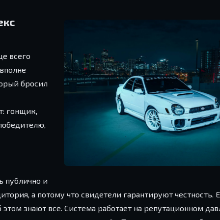
екс
ще всего
 вполне
торый бросил
т: гонщик,
 победителю,
ь публично и
дитория, а потому что свидетели гарантируют честность. 
б этом знают все. Система работает на репутационном да