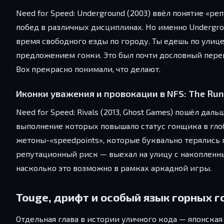
Need for Speed: Underground (2003) ввёл понятие «р
побед в различных дисциплинах. Но именно Undergro
время свободного езды по городу. Ты едешь по улице
предложением гонки. Это был почти дословный перев
Box прекрасно понимали, что делают.
Иконки уважения и провокации в NFS: The Run 
Need for Speed: Rivals (2013, Ghost Games) пошёл дал
выполнение которых повышало статус гонщика в глоб
жетоны-«speedpoints», которые буквально терялись
репутационный риск — выехал на улицу с накопленным
насколько это возможно в рамках аркадной игры.
Touge, дрифт и особый язык горных г
Отдельная глава в истории уличного кода — японская