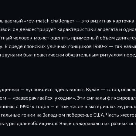
зываемый «rev-match challenge» — это визитная карточка
живой: он демонстрирует характеристики агрегата и одн
пытный человек может оценить примерный объём двигател
у. В среде японских уличных гонщиков 1980-х — так наз
мен звуками был практически обязательным ритуалом пер
щенная — «успокойся, здесь копы». Кулак — «стоп, опасно
м — «разворачивайся, уходим». Эти сигналы фиксировал
иная с 1990-х годов — в том числе в материалах журнала 
егальные гонки на Западном побережье США. Часть жесто
ультуры дальнобойщиков. Язык складывался из разных ис