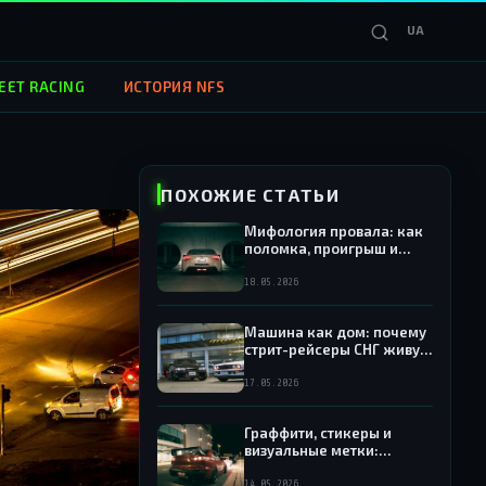
UA
EET RACING
ИСТОРИЯ NFS
ПОХОЖИЕ СТАТЬИ
Мифология провала: как
поломка, проигрыш и
долги формируют
характер уличного
18.05.2026
гонщика СНГ
Машина как дом: почему
стрит-рейсеры СНГ живут
в своих авто и как NFS это
передаёт
17.05.2026
Граффити, стикеры и
визуальные метки:
культура присутствия
уличных гонщиков СНГ и
14.05.2026