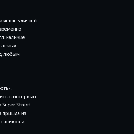
 именно уличной
овременно
я, наличие
ываемых
ед любым
сть».
ись в интервью
Super Street,
в пришла из
точников и