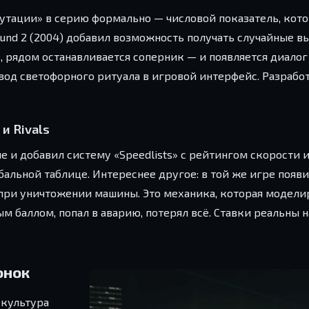
епутации» в серию формально — числовой показатель, кот
und 2 (2004) добавил возможность получать случайные в
, рядом останавливается соперник — и появляется диалог
од светофорного ритуала в игровой интерфейс. Разработ
и Rivals
ьше и добавил систему «Speedlists» с рейтингом скорости 
альной таблице. Интереснее другое: в той же игре появ
 при уничтожении машины. Это механика, которая модели
 баллом, попал в аварию, потерял всё. Ставки реальны н
онок
 культура