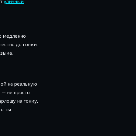
ет
уличный
но медленно
естно до гонки.
языка.
кой на реальную
 — не просто
арлошу на гонку,
то ты