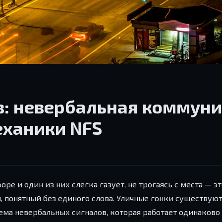
в: невербальная коммун
еханики NFS
ре и один из них слегка газует, не трогаясь с места — эт
й, понятный без единого слова. Уличные гонки существую
тема невербальных сигналов, которая работает одинаково 