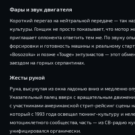
Фары и звук двигателя
Короткий перегаз на нейтральной передаче — так на
культуры. Гонщик не просто показывает, что мотор 
приглашает оппонента ответить тем же. По звуку о
форсировки и готовность машины к реальному старт
«Bosozoku» и позже «Touge» энтузиастов — этот об
заездом на горных серпантинах.
Жесты рукой
Рука, высунутая из окна ладонью вниз и медленно опу
Указательный палец вверх с вращательным движение
с участниками американской стрит-рейсинг сцены нач
который с 1993 года освещал тюнинг-культуру и нел
мотоциклетного сообщества, часть — из CB-радио к
унифицировался органически.