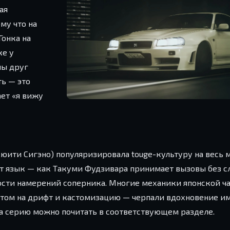
ая
му что на
Гонка на
ке у
ны друг
ть — это
ет «я вижу
 Сюити Сигэно) популяризировала touge-культуру на весь м
т язык — как Такуми Фудзивара принимает вызовы без сл
ости намерений соперника. Многие механики японской ч
ентом на дрифт и кастомизацию — черпали вдохновение и
а серию можно почитать в соответствующем разделе.