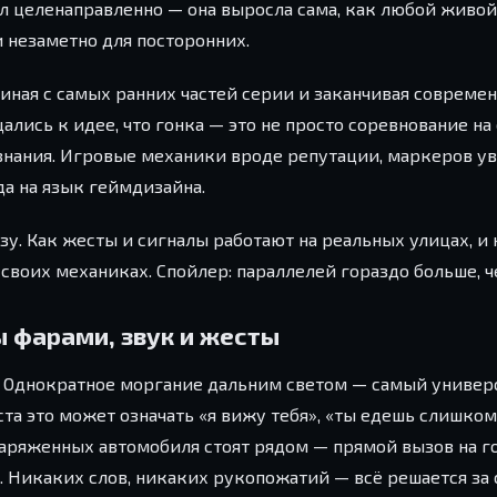
л целенаправленно — она выросла сама, как любой живой 
 незаметно для посторонних.
ачиная с самых ранних частей серии и заканчивая соврем
ались к идее, что гонка — это не просто соревнование на 
изнания. Игровые механики вроде репутации, маркеров у
а на язык геймдизайна.
азу. Как жесты и сигналы работают на реальных улицах, и
своих механиках. Спойлер: параллелей гораздо больше, ч
ы фарами, звук и жесты
р. Однократное моргание дальним светом — самый универ
ста это может означать «я вижу тебя», «ты едешь слишко
 заряженных автомобиля стоят рядом — прямой вызов на г
. Никаких слов, никаких рукопожатий — всё решается за 