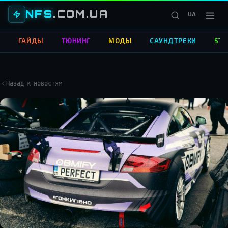
NFS
.COM.UA
UA
О
ГАЙДЫ
ТЮНИНГ
МОДЫ
САУНДТРЕКИ
STR
Назад к новостям