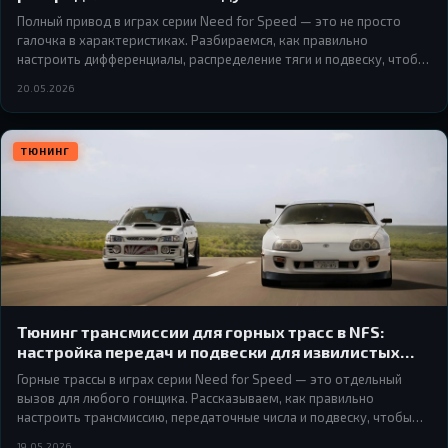
Полный привод в играх серии Need for Speed — это не просто
галочка в характеристиках. Разбираемся, как правильно
настроить дифференциалы, распределение тяги и подвеску, чтобы
AWD-машина ехала так, как ты хочешь, а не так, как решит
20.05.2026
физика.
ТЮНИНГ
Тюнинг трансмиссии для горных трасс в NFS:
настройка передач и подвески для извилистых
подъёмов и крутых спусков
Горные трассы в играх серии Need for Speed — это отдельный
вызов для любого гонщика. Рассказываем, как правильно
настроить трансмиссию, передаточные числа и подвеску, чтобы
уверенно проходить серпантины и не улетать в пропасть на
19.05.2026