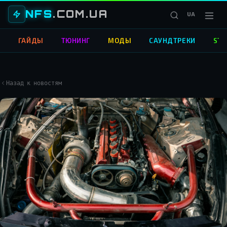
NFS
.COM.UA
UA
О
ГАЙДЫ
ТЮНИНГ
МОДЫ
САУНДТРЕКИ
STR
Назад к новостям