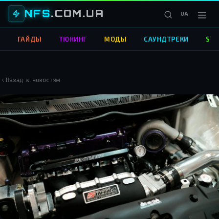
NFS
.COM.UA
UA
О
ГАЙДЫ
ТЮНИНГ
МОДЫ
САУНДТРЕКИ
STR
Назад к новостям