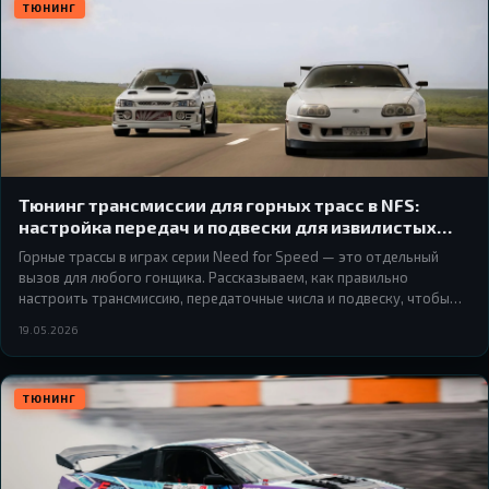
ТЮНИНГ
Тюнинг трансмиссии для горных трасс в NFS:
настройка передач и подвески для извилистых
подъёмов и крутых спусков
Горные трассы в играх серии Need for Speed — это отдельный
вызов для любого гонщика. Рассказываем, как правильно
настроить трансмиссию, передаточные числа и подвеску, чтобы
уверенно проходить серпантины и не улетать в пропасть на
19.05.2026
спусках.
ТЮНИНГ