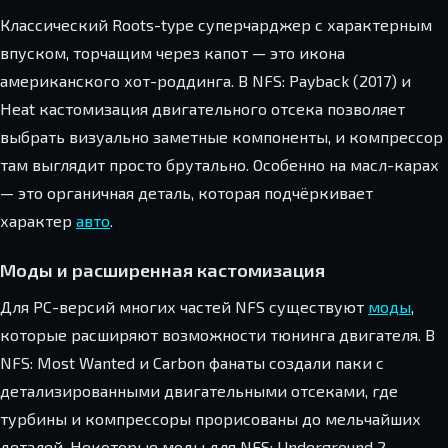
Классический Roots-type суперчарджер с характерным
впуском, торчащим через капот — это икона
американского хот-роддинга. В NFS: Payback (2017) и
Heat кастомизация двигательного отсека позволяет
выбрать визуально заметные компоненты, и компрессор
там выглядит просто брутально. Особенно на масл-карах
— это органичная деталь, которая подчёркивает
характер
авто
.
Моды и расширенная кастомизация
Для PC-версий многих частей NFS существуют
моды
,
которые расширяют возможности тюнинга двигателя. В
NFS: Most Wanted и Carbon фанаты создали паки с
детализированными двигательными отсеками, где
турбины и компрессоры прорисованы до мельчайших
деталей. Некоторые моды для NFS: Underground 2