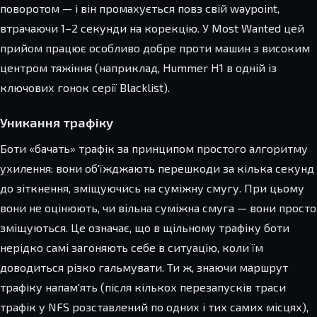
поворотом — і він промахується повз свій waypoint,
втрачаючи 1–2 секунди на корекцію. У Most Wanted цей
прийом працює особливо добре проти машин з високим
центром тяжіння (наприклад, Hummer H1 в одній із
ключових гонок серії Blacklist).
Уникання трафіку
Боти «бачать» трафік за принципом простого алгоритму
ухилення: вони об'їжджають перешкоди за кілька секунд
до зіткнення, зміщуючись на суміжну смугу. При цьому
вони не оцінюють, чи вільна суміжна смуга — вони просто
зміщуються. Це означає, що в щільному трафіку боти
нерідко самі загоняють себе в ситуацію, коли їм
доводиться різко гальмувати. Ти ж, знаючи маршрут
трафіку напам'ять (після кількох перезапусків траси
трафік у NFS розставлений по одних і тих самих місцях),