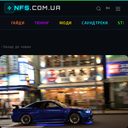
NFS
.COM.UA
RU
О
ГАЙДИ
ТЮНІНГ
МОДИ
САУНДТРЕКИ
STRE
Назад до новин