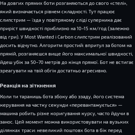
На довгих прямих боти розганяються до свого «стелі»,
який визначається рівнем складності. Тут працює
слипстрим — їзда у повітряному сліді суперника дає
приріст швидкості приблизно на 10–15 км/год (залежно
від гри). У Most Wanted і Carbon слипстрим реалізований
досить відчутно. Алгоритм простий: впритул за ботом на
прямій, розганяєшся вище його максимальної швидкості,
йдеш убік за 50–70 метрів до кінця прямої. Бот не встигає
зреагувати на твій обгін достатньо агресивно.
Реакція на зіткнення
Коли ти таранишь бота збоку або ззаду, його система
керування на частку секунди «перевантажується» —
машина робить різке коригування курсу, часто йдучи в
занос. Цей момент можна використовувати на вузьких
ділянках траси: невеликий поштовх бота в бік перед