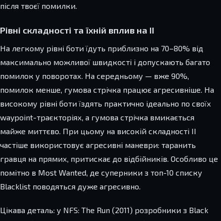
після твоєї помилки.
Рівні складності та їхній вплив на ІІ
На легкому рівні боти їдуть приблизно на 70–80% від
максимально можливої швидкості і допускають багато
помилок у поворотах. На середньому — вже 90%,
помилок менше, гумова стрічка працює агресивніше. На
високому рівні боти їздять практично ідеально по своїх
waypoint-траєкторіях, а гумова стрічка вмикається
майже миттєво. При цьому на високій складності ІІ
частіше використовує агресивні маневри: таранить
гравця на прямих, притискає до відбійників. Особливо це
помітно в Most Wanted, де суперники з топ-10 списку
Blacklist поводяться дуже агресивно.
Цікава деталь: у NFS: The Run (2011) розробники з Black