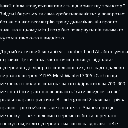
іншої, підлаштовуючи швидкість під кривизну траєкторії.
Звідси і береться та сама «роботизованість» у поворотах:
бот не оцінює геометрію треку динамічно, він просто
знає, що в цьому місці потрібно повернути під таким-то
кутом з такою-то швидкістю.
Другий ключовий механізм — rubber band AI, або «гумова
стрічка». Це система, яка штучно підтягує відсталих
суперників до лідера і сповільнює тих, хто надто далеко
вирвався вперед. У NFS Most Wanted 2005 і Carbon ця
механіка особливо помітна: варто відірватися на 200–300
метрів, і боти раптово починають їхати швидше за свої
реальні характеристики. В Underground 2 гумова стрічка
працює трохи м'якше, але вона теж є. Знання про цю
механіку — вже половина перемоги, бо ти перестаєш
панікувати, коли суперник «магічно» наздоганяє тебе