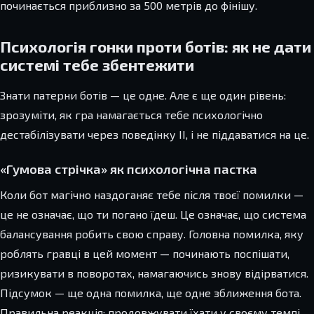
починається приблизно за 500 метрів до фінішу.
Психологія гонки проти ботів: як не дати
системі тебе збентежити
Знати патерни ботів — це одне. Але є ще один рівень:
зрозуміти, як гра намагається тебе психологічно
дестабілізувати через поведінку ІІ, і не піддаватися на це.
«Гумова стрічка» як психологічна пастка
Коли бот магічно наздоганяє тебе після твоєї помилки —
це не означає, що ти погано їдеш. Це означає, що система
балансування робить свою справу. Головна помилка, яку
роблять гравці в цей момент — починають поспішати,
ризикувати в поворотах, намагаючись знову відірватися.
Підсумок — ще одна помилка, ще одне зближення бота.
Правильна реакція: продовжувати їхати у своєму темпі,