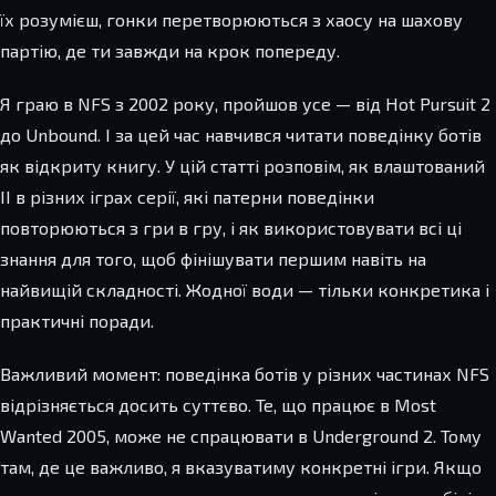
їх розумієш, гонки перетворюються з хаосу на шахову
партію, де ти завжди на крок попереду.
Я граю в NFS з 2002 року, пройшов усе — від Hot Pursuit 2
до Unbound. І за цей час навчився читати поведінку ботів
як відкриту книгу. У цій статті розповім, як влаштований
ІІ в різних іграх серії, які патерни поведінки
повторюються з гри в гру, і як використовувати всі ці
знання для того, щоб фінішувати першим навіть на
найвищій складності. Жодної води — тільки конкретика і
практичні поради.
Важливий момент: поведінка ботів у різних частинах NFS
відрізняється досить суттєво. Те, що працює в Most
Wanted 2005, може не спрацювати в Underground 2. Тому
там, де це важливо, я вказуватиму конкретні ігри. Якщо