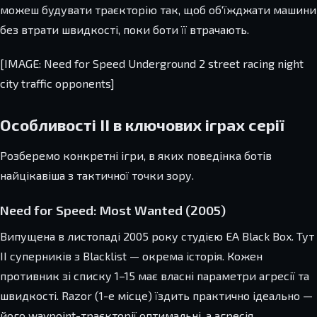
можеш будувати траєкторію так, щоб об'їжджати машини
без втрати швидкості, поки боти її втрачають.
[IMAGE: Need for Speed Underground 2 street racing night
city traffic opponents]
Особливості ІІ в ключових іграх серії
Розберемо конкретні ігри, в яких поведінка ботів
найцікавіша з тактичної точки зору.
Need for Speed: Most Wanted (2005)
Випущена в листопаді 2005 року студією EA Black Box. Тут
ІІ суперників з Blacklist — окрема історія. Кожен
противник зі списку 1–15 має власні параметри агресії та
швидкості. Razor (1-е місце) їздить практично ідеально —
його waypoint-траєкторії оптимальні, а агресія