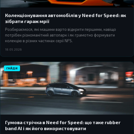
Колекціонування автомобілів у Need for Speed: як
зібрати гараж мрії
Розбираємося, які машини варто відкрити першими, навіщо
потрібен різноманітний автопарк і як грамотно формувати
колекцію в різних частинах серії NFS.
18.05.2026
ГАЙДИ
Гумова стрічка в Need for Speed: що таке rubber
band AI і як його використовувати