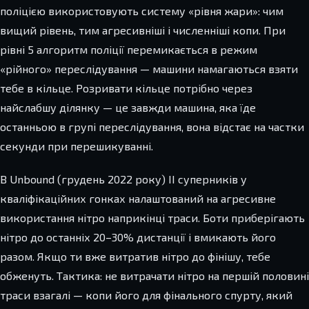
поліцією використовують систему «рівня жари»: чим
вищий рівень, тим агресивніші і численніші копи. При
рівні 5 алгоритм поліції перемикається в режим
«рійного» переслідування — машини намагаються взяти
тебе в кільце. Розривати кільце потрібно через
найслабшу ділянку — це завжди машина, яка їде
останньою в групі переслідування, вона відстає на частки
секунди при перешикуванні.
В Unbound (грудень 2022 року) ІІ суперників у
кваліфікаційних гонках налаштований на агресивне
використання нітро наприкінці траси. Боти приберігають
нітро до останніх 20–30% дистанції і вмикають його
разом. Якщо ти вже витратив нітро до фінішу, тебе
обженуть. Тактика: не витрачати нітро на першій половині
траси взагалі — копи його для фінального спурту, який