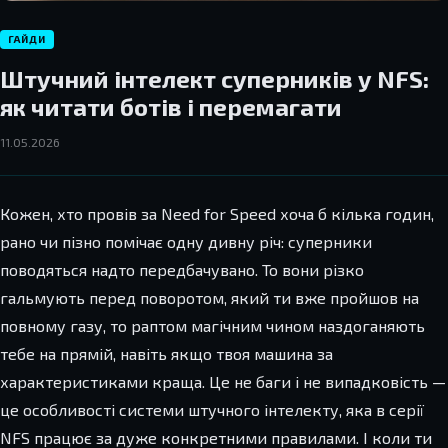
ГАЙДИ
Штучний інтелект суперників у NFS:
як читати ботів і перемагати
11.05.2026
Кожен, хто провів за Need for Speed хоча б кілька годин,
рано чи пізно помічає одну дивну річ: суперники
поводяться надто передбачувано. То вони різко
гальмують перед поворотом, який ти вже пройшов на
повному газу, то раптом магічним чином наздоганяють
тебе на прямій, навіть якщо твоя машина за
характеристиками краща. Це не баги і не випадковість —
це особливості системи штучного інтелекту, яка в серії
NFS працює за дуже конкретними правилами. І коли ти