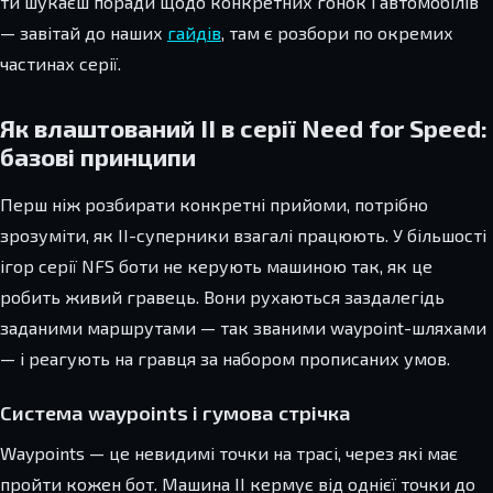
ти шукаєш поради щодо конкретних гонок і автомобілів
— завітай до наших
гайдів
, там є розбори по окремих
частинах серії.
Як влаштований ІІ в серії Need for Speed:
базові принципи
Перш ніж розбирати конкретні прийоми, потрібно
зрозуміти, як ІІ-суперники взагалі працюють. У більшості
ігор серії NFS боти не керують машиною так, як це
робить живий гравець. Вони рухаються заздалегідь
заданими маршрутами — так званими waypoint-шляхами
— і реагують на гравця за набором прописаних умов.
Система waypoints і гумова стрічка
Waypoints — це невидимі точки на трасі, через які має
пройти кожен бот. Машина ІІ кермує від однієї точки до