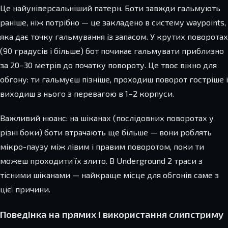
Це найуніверсальніший патерн. Боти завжди гальмують
раніше, ніж потрібно — це закладено в систему waypoints,
яка дає точку гальмування із запасом. У крутих поворотах
(90 градусів і більше) бот починає гальмувати приблизно
за 20–30 метрів до початку повороту. Це твоє вікно для
обгону: ти гальмуєш пізніше, проходиш поворот гостріше і
виходиш з нього з перевагою в 1–2 корпуси.
Важливий нюанс: на шіканах (послідовних поворотах у
різні боки) боти втрачають ще більше — вони роблять
мікро-паузу між лівим і правим поворотом, поки ти
можеш проходити їх злито. В Underground 2 траси з
тісними шіканами — найкраще місце для обгонів саме з
цієї причини.
Поведінка на прямих і використання слипстриму