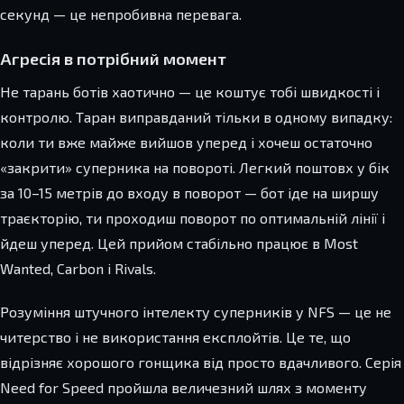
секунд — це непробивна перевага.
Агресія в потрібний момент
Не тарань ботів хаотично — це коштує тобі швидкості і
контролю. Таран виправданий тільки в одному випадку:
коли ти вже майже вийшов уперед і хочеш остаточно
«закрити» суперника на повороті. Легкий поштовх у бік
за 10–15 метрів до входу в поворот — бот іде на ширшу
траєкторію, ти проходиш поворот по оптимальній лінії і
йдеш уперед. Цей прийом стабільно працює в Most
Wanted, Carbon і Rivals.
Розуміння штучного інтелекту суперників у NFS — це не
читерство і не використання експлойтів. Це те, що
відрізняє хорошого гонщика від просто вдачливого. Серія
Need for Speed пройшла величезний шлях з моменту