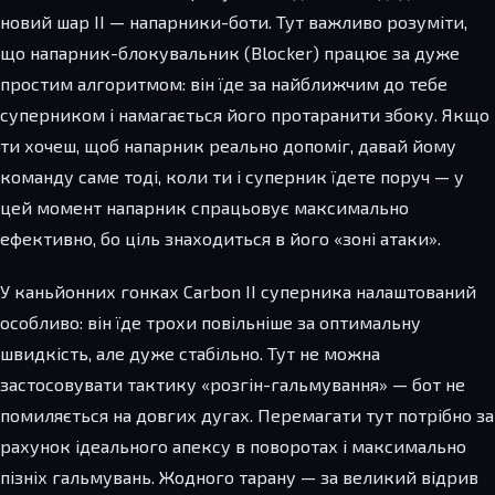
новий шар ІІ — напарники-боти. Тут важливо розуміти,
що напарник-блокувальник (Blocker) працює за дуже
простим алгоритмом: він їде за найближчим до тебе
суперником і намагається його протаранити збоку. Якщо
ти хочеш, щоб напарник реально допоміг, давай йому
команду саме тоді, коли ти і суперник їдете поруч — у
цей момент напарник спрацьовує максимально
ефективно, бо ціль знаходиться в його «зоні атаки».
У каньйонних гонках Carbon ІІ суперника налаштований
особливо: він їде трохи повільніше за оптимальну
швидкість, але дуже стабільно. Тут не можна
застосовувати тактику «розгін-гальмування» — бот не
помиляється на довгих дугах. Перемагати тут потрібно за
рахунок ідеального апексу в поворотах і максимально
пізніх гальмувань. Жодного тарану — за великий відрив