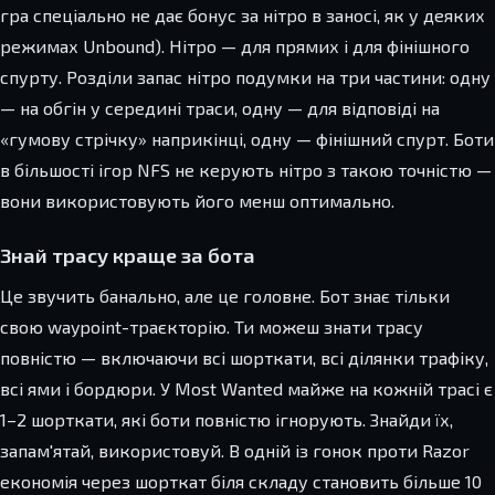
гра спеціально не дає бонус за нітро в заносі, як у деяких
режимах Unbound). Нітро — для прямих і для фінішного
спурту. Розділи запас нітро подумки на три частини: одну
— на обгін у середині траси, одну — для відповіді на
«гумову стрічку» наприкінці, одну — фінішний спурт. Боти
в більшості ігор NFS не керують нітро з такою точністю —
вони використовують його менш оптимально.
Знай трасу краще за бота
Це звучить банально, але це головне. Бот знає тільки
свою waypoint-траєкторію. Ти можеш знати трасу
повністю — включаючи всі шорткати, всі ділянки трафіку,
всі ями і бордюри. У Most Wanted майже на кожній трасі є
1–2 шорткати, які боти повністю ігнорують. Знайди їх,
запам'ятай, використовуй. В одній із гонок проти Razor
економія через шорткат біля складу становить більше 10