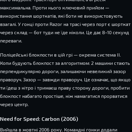
максимальна. Проти нього ключовий прийом —
використання шорткатів, які боти не використовують
взагалі. У гонці проти Razor на трасі через порт є шорткат
через склад — бот туди не їде ніколи. Це дає 8–10 секунд
переваги.
Поліцейські блокпости в цій грі — окрема система ІІ.
Копи будують блокпост за алгоритмом: 2 машини стають
перпендикулярно дороги, залишаючи невеликий зазор
праворуч. Зазор — завжди праворуч. Це означає, що якщо
ти їдеш з нітро і тримаєш праву сторону дороги, пробити
блокпост набагато простіше, ніж намагатися прорватися
через центр.
Need for Speed: Carbon (2006)
Вийшла в жовтні 2006 року. Командні гонки додали