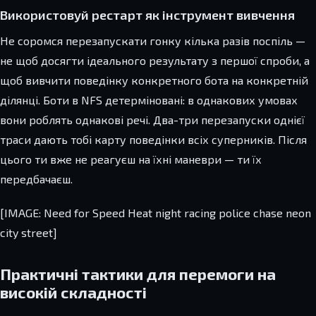
Використовуй рестарт як інструмент вивчення
Не соромся перезапускати гонку кілька разів поспіль —
не щоб досягти ідеального результату з першої спроби, а
щоб вивчити поведінку конкретного бота на конкретній
ділянці. Боти в NFS детерміновані: в однакових умовах
вони роблять однакові речі. Два-три перезапуски однієї
траси дають тобі карту поведінки всіх суперників. Після
цього ти вже не реагуєш на їхні маневри — ти їх
передбачаєш.
[IMAGE: Need for Speed Heat night racing police chase neon
city street]
Практичні тактики для перемоги на
високій складності