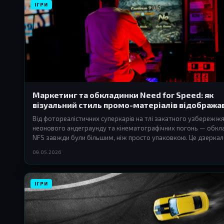
ІГРИ
Маркетинг та обкладинки Need for Speed: як
візуальний стиль промо-матеріалів відобража
епохи
Від фотореалістичних суперкарів на тлі закатного узбережж
неонового андеграунду та кінематографічних погонь — обкл
NFS завжди були більшим, ніж просто упаковкою. Це дзеркал
часу.
09.05.2026
ІГРИ