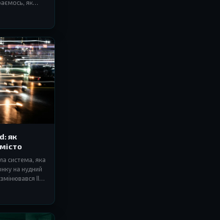
раємось, як
феру.
d: як
 місто
ла система, яка
онку на нудний
мінювався ІІ
дається.