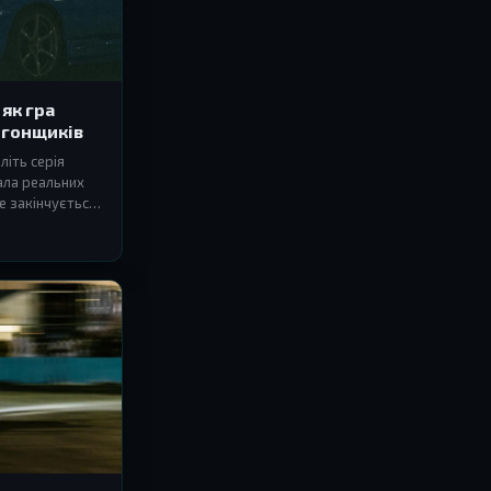
 як гра
 гонщиків
іть серія
ала реальних
е закінчується