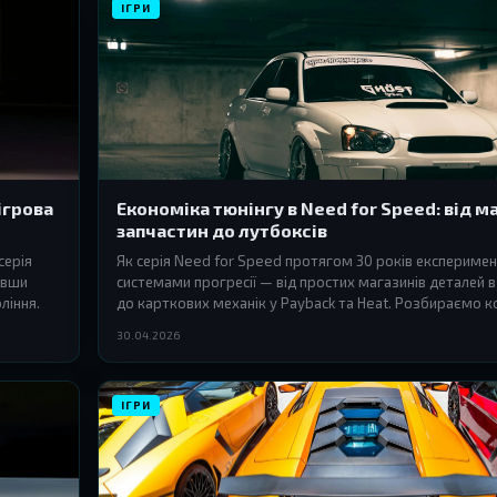
ІГРИ
 ігрова
Економіка тюнінгу в Need for Speed: від м
запчастин до лутбоксів
серія
Як серія Need for Speed протягом 30 років експеримен
авши
системами прогресії — від простих магазинів деталей 
ління.
до карткових механік у Payback та Heat. Розбираємо 
еволюції ігрової економіки.
30.04.2026
ІГРИ