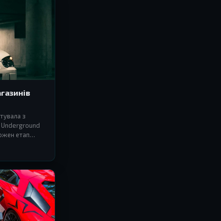
агазинів
тувала з
в Underground
кожен етап