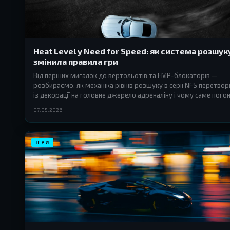
Heat Level у Need for Speed: як система розшук
змінила правила гри
Від перших мигалок до вертольотів та EMP-блокаторів —
розбираємо, як механіка рівнів розшуку в серії NFS перетвор
із декорації на головне джерело адреналіну і чому саме погон
душею франшизи.
07.05.2026
ІГРИ