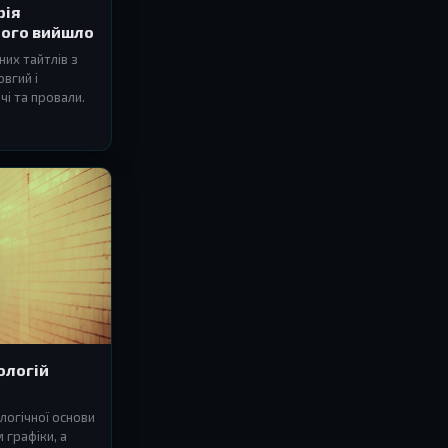
рія
ього вийшло
них тайтлів з
вгий і
чі та провали.
нологій
логічної основи
 графіки, а