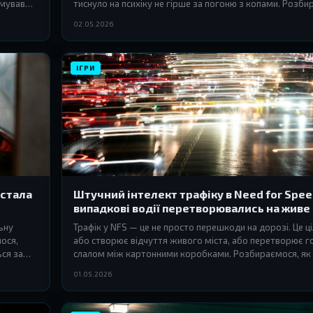
рмував
тиснуло на психіку не гірше за погоню з копами. Розби
Criterion, EA Black Box та інші студії будували цю атмос
02.05.2026
ІГРИ
 стала
Штучний інтелект трафіку в Need for Spee
випадкові водії перетворювались на живе
ьну
Трафік у NFS — це не просто перешкоди на дорозі. Це ці
мося,
або створює відчуття живого міста, або перетворює г
ься за
слалом між картонними коробками. Розбираємося, як з
трафіку впродовж усієї серії і чому це важливіше, ніж з
01.05.2026