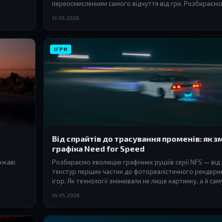
переосмисленням самого відчуття від гри. Розбираємося
код формували душу культової серії.
13.05.2026
ІГРИ
Від спрайтів до трасування променів: як 
графіка Need for Speed
ржаві
Розбираємо еволюцію графічних рушіїв серії NFS — від 
текстур перших частин до фотореалістичного рендери
ігор. Як технології змінювали не лише картинку, а й с
перегонів.
10.05.2026