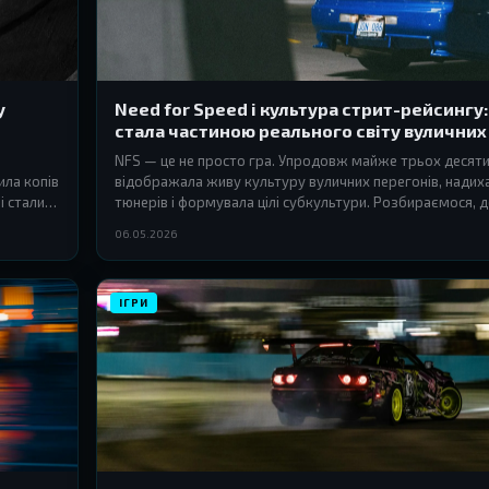
у
Need for Speed і культура стрит-рейсингу:
стала частиною реального світу вуличних
NFS — це не просто гра. Упродовж майже трьох десятил
ила копів
відображала живу культуру вуличних перегонів, надих
і стали
тюнерів і формувала цілі субкультури. Розбираємося, д
екран монітора і починається асфальт.
06.05.2026
ІГРИ