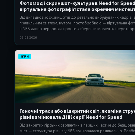
Фотомод і скриншот-культура в Need for Speed
віртуальна фотографія стала окремим мистец
Від випадкових скриншотів до ретельно вибудуваних кадрів і
правильним світлом, кутом і постобробкою — віртуальна фо
в NFS давно переросла просте «зберегти момент» і перетвор
окрему субкультуру всередині ігрового співтовариства.
05.05.2026
ІГРИ
Гоночні траси або відкритий світ: як зміна стр
рівнів змінювала ДНК серії Need for Speed
Від закритих гірських серпантинів перших частин до безшовн
міст — структура рівнів у NFS змінювалася радикально. Розб