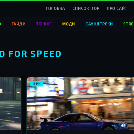
ГОЛОВНА
СПИСОК ІГОР
ПРО САЙТ
О
ГАЙДИ
ТЮНІНГ
МОДИ
САУНДТРЕКИ
STRE
ED FOR SPEED
ІГРИ