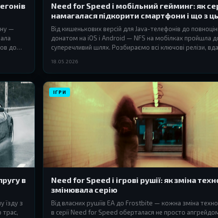
егонів
Need for Speed і мобільний гейминг: як се
намагалася підкорити смартфони і що з ц
ену —
Від кишенькових версій для Java-телефонів до повноцін
вала
донатом на iOS і Android — NFS на мобілках пройшла до
бов до
суперечливий шлях. Розбираємо всі ключові релізи, вда
18.05.2026
ІГРИ
пругу в
Need for Speed і ігрові рушії: як зміна тех
змінювала серію
у їзду з
Від власних рушіїв EA до Frostbite — кожна зміна техно
 трас,
в серії Need for Speed оберталася не просто апгрейдом