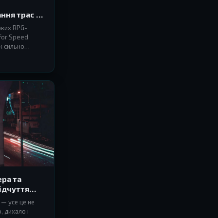
ння трас до
оких RPG-
for Speed
к сильно
ера та
ідчуття
 — усе це не
, дихало і