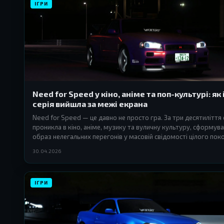
ІГРИ
Need for Speed у кіно, аніме та поп-культурі: як
серія вийшла за межі екрана
Need for Speed — це давно не просто гра. За три десятиліття 
проникла в кіно, аніме, музику та вуличну культуру, сформув
образ нелегальних перегонів у масовій свідомості цілого поко
30.04.2026
ІГРИ