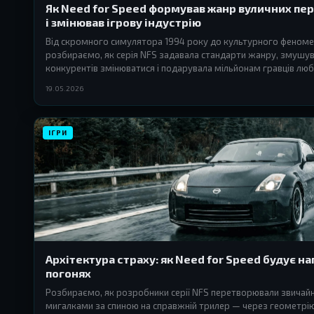
Як Need for Speed формував жанр вуличних пер
і змінював ігрову індустрію
Від скромного симулятора 1994 року до культурного феном
розбираємо, як серія NFS задавала стандарти жанру, змушу
конкурентів змінюватися і подарувала мільйонам гравців лю
вуличних перегонів.
19.05.2026
ІГРИ
Архітектура страху: як Need for Speed будує на
погонях
Розбираємо, як розробники серії NFS перетворювали звичайн
мигалками за спиною на справжній трилер — через геометрію