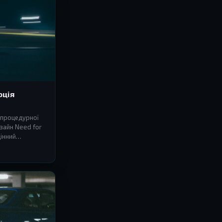
юція
о процедурної
зайн Need for
інний