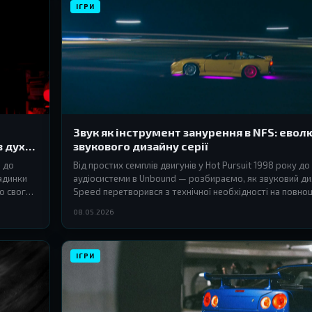
ІГРИ
Звук як інструмент занурення в NFS: евол
в дух
звукового дизайну серії
я до
Від простих семплів двигунів у Hot Pursuit 1998 року д
адинки
аудіосистеми в Unbound — розбираємо, як звуковий ди
о свого
Speed перетворився з технічної необхідності на повноц
інструмент атмосфери та занурення.
08.05.2026
ІГРИ