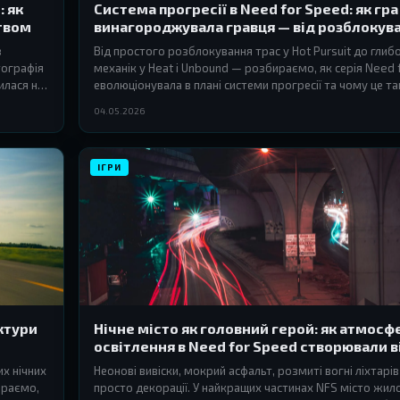
: як
Система прогресії в Need for Speed: як гра
твом
винагороджувала гравця — від розблокува
RPG-механік
з
Від простого розблокування трас у Hot Pursuit до глиб
тографія
механік у Heat і Unbound — розбираємо, як серія Need 
илася на
еволюціонувала в плані системи прогресії та чому це та
впливає на задоволення від гри.
04.05.2026
ІГРИ
уктури
Нічне місто як головний герой: як атмосф
освітлення в Need for Speed створювали в
нелегальних перегонів
их нічних
Неонові вивіски, мокрий асфальт, розмиті вогні ліхтарів
ираємо,
просто декорації. У найкращих частинах NFS місто жило