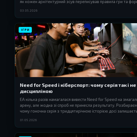
як кожен архітектурний зсув переписував правила гри та фо
нову аудиторію.
03.05.2026
ІГРИ
Need for Speed і кіберспорт: чому серія так і не
дисципліною
EA кілька разів намагалася вивести Need for Speed на змагал
арену, але жодна зі спроб не принесла результату. Розбирає
чому гоночна серія з тридцятирічною історією досі залишаєт
бортом кіберспорту — і чи винна в цьому сама гра.
01.05.2026