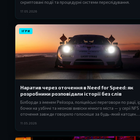
скриптовані події та процедурні системи переслідування.
17.05.2026
ІГРИ
Наратив через оточення в Need for Speed: як
розробники розповідали історії без слів
Білборди з іменем Рейзора, поліцейські переговори по рації, і
бочки на узбіччі та неонові вивіски нічного міста — у серії NFS
оточення завжди говорило голосніше за будь-який катсцен.
Розбираємося, як автори будували наратив із деталей світу.
11.05.2026