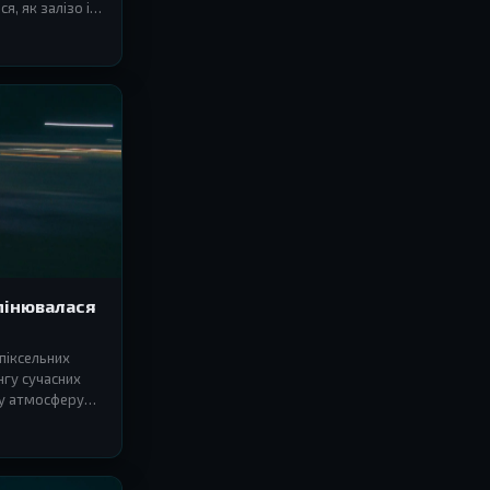
, як залізо і
змінювалася
піксельних
нгу сучасних
аму атмосферу