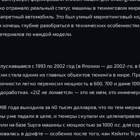
ко отражало реальный статус машины в тюнинговом мире,
запретный автомобиль. Это был умный маркетинговый хо
 хочешь глубже разобраться в технических особенностях
атериалов по каждой модели.
пускавшаяся с 1993 по 2002 год (в Японии — до 2002-го, в
сии стала одним из главных объектов тюнинга в мире. При
очности легко переносил мощность в 600, 700 и даже 10
работках. «2JZ не ломается» — это не мем, это инженер
998 года выходила за 40 тысяч долларов, что по тем мерк
ы уже падали в цене, и тюнеры скупали их целенаправле
оили на базе Supra машины с мощностью за 1000 л.с. для с
овалась в дрифте — особенно после того, как Кэйити Тсу