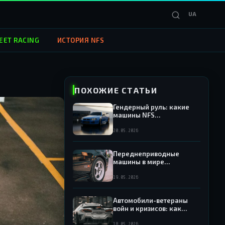
UA
EET RACING
ИСТОРИЯ NFS
ПОХОЖИЕ СТАТЬИ
Гендерный руль: какие
машины NFS
ассоциировались с
женскими персонажами
20.05.2026
Переднеприводные
машины в мире
заднеприводных богов:
как NFS обращался с
19.05.2026
«неправильными»
автомобилями
Автомобили-ветераны
войн и кризисов: как
потрясения мировой
экономики отражались на
18.05.2026