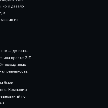
 но и давало
д и
 машин из
 США — до 1998-
чина проста: 2JZ
00+ лошадиных
ная реальность.
ам было
нно. Компании
оревнований по
чия