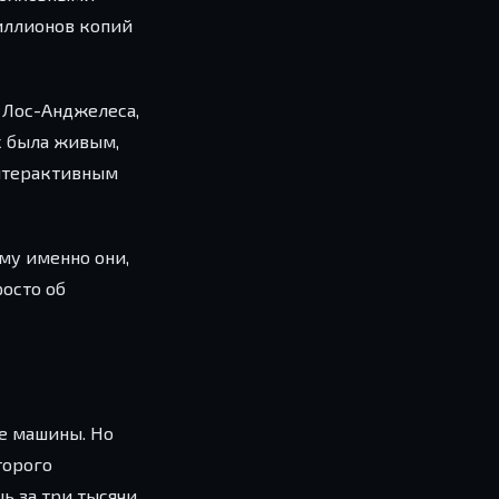
миллионов копий
 Лос-Анджелеса,
х была живым,
интерактивным
му именно они,
росто об
е машины. Но
торого
ь за три тысячи