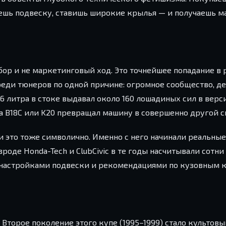
аешь подвеску, ставишь широкие крылья — и получаешь м
ыбор и не маркетинговый ход. Это точнейшее попадание в 
реди тюнеров по одной причине: огромное сообщество, д
6 литра в стоке выдавал около 160 лошадиных сил в верс
на B18C или K20 превращал машину в совершенно другой с
 и это тоже символично. Именно с него начинали реальны
роде Honda-Tech и ClubCivic в те годы насчитывали сотни
 настройками подвески и рекомендациями по кузовным к
. Второе поколение этого купе (1995–1999) стало культов