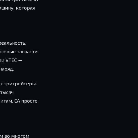
ашину, которая
реальность.
ешёвые запчасти
ии VTEC —
наряд.
е стритрейсеры.
 тысяч
итам. EA просто
ым во многом