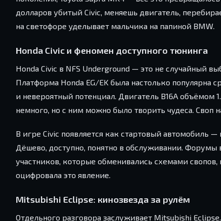
долларов убитый Civic, меняешь двигатель, перебир
на светофоре уделывает мальчика на папиной BMW.
Honda Civic и феномен доступного тюнинга
Honda Civic в NFS Underground — это не случайный в
Платформа Honda EG/EK была настолько популярна с
и невероятный потенциал. Двигатель B16A объёмом 1.
немного, но с ним можно было творить чудеса. Своп 
В игре Civic появляется как стартовый автомобиль —
Дёшево, доступно, понятно в обслуживании. Форумы в
участников, которые обменивались схемами свопов,
оцифровала это явление.
Mitsubishi Eclipse: кинозвезда за рулём
Отдельного разговора заслуживает Mitsubishi Eclipse