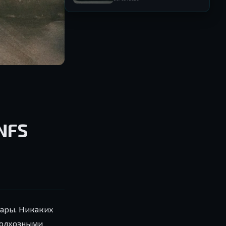
автопарке Need for Speed
NFS
кары. Никаких
 колхозными