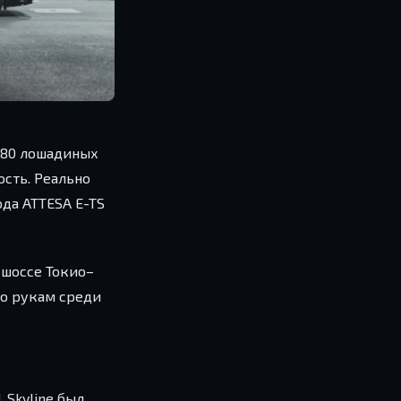
280 лошадиных
сть. Реально
ода ATTESA E-TS
 шоссе Токио–
по рукам среди
 Skyline был