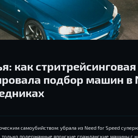
я: как стритрейсинговая
ировала подбор машин в 
ледниках
ерческим самоубийством: убрала из Need for Speed супер
o — только подержанные японские гражданские машины с