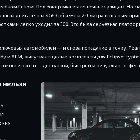
елёном Eclipse Пол Уокер мчался по ночным улицам. Но м
ованным двигателем 4G63 объёмом 2.0 литра и полным при
отками легко уходил за 300. Это была серьёзная платфор
 ключевых автомобилей — и снова попадание в точку. Реа
dy и AEM, выпускали целые комплекты для Eclipse: турб
 иконой эпохи — доступной, быстрой и визуально эффект
ю нельзя
FS
ия
ских