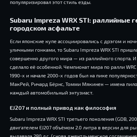
популяризировал этот стиль езды.
Subaru Impreza WRX STI: раллийные г
городском асфальте
Если японские купе ассоциировались с дрэгом и но
уличными гонками, то Subaru Impreza WRX STI пришл
совершенно другого мира — из раллийного спорта. И
сделало её особенной. Чемпионат мира по ралли WRC
1990-х и начале 2000-х годов был на пике популярнос
МакРей, Ричард Бёрнс, Томми Мякинен — имена пило
каждый автомобильный энтузиаст.
EJ207 и полный привод как философия
Subaru Impreza WRX STI третьего поколения (GDB, 200
двигателем EJ207 объёмом 2.0 литра в версии для р
выдавала 280 л.с. (снова джентльменское соглашение)