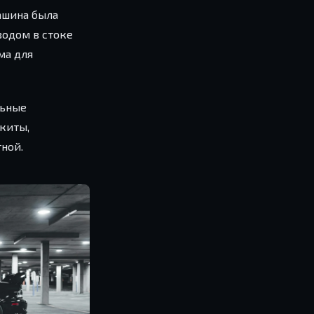
ашина была
водом в стоке
ма для
льные
окиты,
ной.