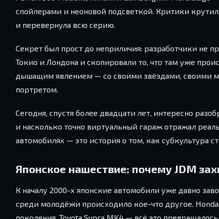
спойлерами и неоновой подсветкой. Критики крутили
и перевернула всю серию.
Секрет был прост до неприличия: разработчики не п
Токио и Лондона и скопировали то, что там уже про
дышащим явлением — со своими звёздами, своими ма
портретом.
Сегодня, спустя более двадцати лет, интересно разо
и насколько точно виртуальный гараж отражал реа
автомобилях — это история о том, как субкультура с
Японское нашествие: почему JDM зах
К началу 2000-х японские автомобили уже давно за
среди молодёжи происходило кое-что другое. Honda Civ
поколения, Toyota Supra MK4 — всё это превращалос