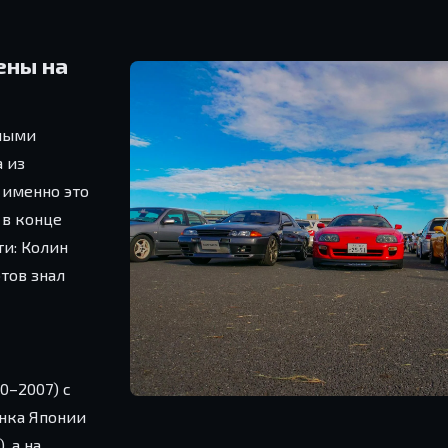
ены на
чными
а из
 именно это
 в конце
ти: Колин
тов знал
0–2007) с
ынка Японии
, а на