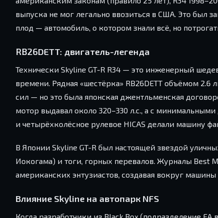
американским законам (правило 25 лет), R34 1998–20
выпуска не мог легально ввозиться в США. Это был з
плод — автомобиль, о котором знали всё, но потрогат
RB26DETT: двигатель-легенда
Технически Skyline GT-R R34 — это инженерный шеде
времени. Рядная «шестёрка» RB26DETT объёмом 2.6 
сил — но это была японская джентльменская догово
мотор выдавал около 320–330 л.с., а с минимальными
и четырёхколёсное рулевое HICAS делали машину фа
В Японии Skyline GT-R был настоящей звездой уличны
Иокогама) и тоги, горных перевалов. Журналы Best 
американских энтузиастов, создавая вокруг машины 
Влияние Skyline на автопарк NFS
Когда разработчики из Black Box (подразделение EA 