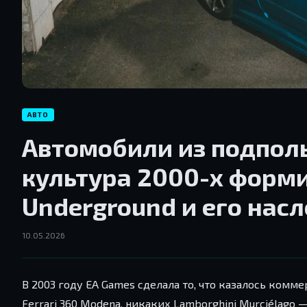
АВТО
Автомобили из подполь
культура 2000-х форм
Underground и его нас
10.05.2026
В 2003 году EA Games сделала то, что казалось комм
Ferrari 360 Modena, никаких Lamborghini Murciélag