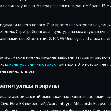
 пальцем у виска. А игра разошлась тиражом более 15 
ридумали ничего нового. Они просто посмотрели на улицы
исходило. Стритрейсинговая культура начала двухтысячны
шинами, своей эстетикой. И NFS Underground стала её 
браться: какие именно машины выбрали авторы игры, поче
льную
культуру уличных гонок
той эпохи. Это история не п
тала мейнстримом.
ватил улицы и экраны
воевали американский рынок как надёжные и экономичны
ic EG и EK поколений, Acura Integra, Mitsubishi Eclipse в
ь в объекты глубокого технического фетишизма. Покупаеш