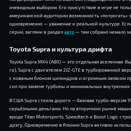
очевидным выбором. Его присутствие в игре не толь
американской аудитории возможность «потрогать» 
одновременно — уважение к реальной культуре. Если
серии, загляни в раздел
авто
— там собрано немало м
Toyota Supra и культура дрифта
Toyota Supra MK4 (A80) — это отдельная вселенная. Вы
го), Supra с двигателем 2JZ-GTE в турбированной вер
с кованым блоком цилиндров и огромным запасом пр
сил при замене турбины и минимальных внутренних до
В США Supra стоила дорого — базовая турбо-версия 1
серьёзными деньгами. Но на вторичном рынке машин
вроде Titan Motorsports, Speedtech и Boost Logic стр
дрэгу. Одновременно в Японии Supra активно использ