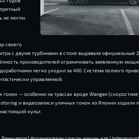
02 годов
апретный
ь не могли.
вр своего
литра с двумя турбинами в стоке выдавала официальные 
рённость производителей ограничивать заявленную мощно
 доработками легко уходил за 400. Система полного прив
нтастически управляемой.
х гонок — особенно на трассах вроде Wangan (скоростное
Motoring и видеозаписи уличных гонок из Японии ходили 
настоящий культ.
в Ванкувере) формировали список машин для Underground,