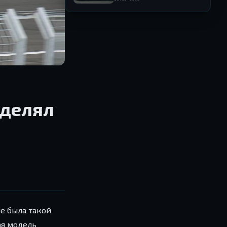
автопарке Need for Speed
аделял
не была такой
ая модель