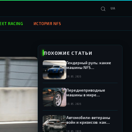
UA
EET RACING
ИСТОРИЯ NFS
ПОХОЖИЕ СТАТЬИ
Гендерный руль: какие
машины NFS
ассоциировались с
женскими персонажами
20.05.2026
Переднеприводные
машины в мире
заднеприводных богов:
как NFS обращался с
19.05.2026
«неправильными»
автомобилями
Автомобили-ветераны
войн и кризисов: как
потрясения мировой
экономики отражались на
18.05.2026