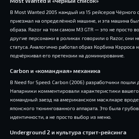
Most Wanted и «чёрный список»
В Most Wanted 2005 каждый из 15 рейсеров Чёрного 
приезжал на определённой машине, и эта машина был
образа. Razor на том самом M3 GTR — это не просто в
другие персонажи в роликах говорили о Razor, они
статуса. Аналогично работал образ Корбина Кэрроса н
подчёркивал его претензии на доминирование.
Carbon и «командная» механика
В Need for Speed: Carbon (2006) разработчики пошл
Напарники комментировали характеристики вашего а
командный заезд на американском масклкаре вроде Fo
японского тюнингованного аппарата. Это была грубов
идентичности, а не просто выбор из меню.
Underground 2 и культура стрит-рейсинга