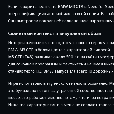
Если говорить честно, то BMW M3 GTR в Need for Spe
«персонификации» автомобиля во всей серии. Разраб
Они выстроили вокруг неё полноценную нарративну
Сюжетный контекст и визуальный образ
История начинается с того, что у главного героя уг
BMW M3 GTR в белом цвете с характерной ливреей — 
M3 GTR (E46) развивал около 500 л.с. за счёт атмос
для гоночной программы и фактически не имел нич
стандартного M3. BMW выпустила всего 10 дорожных в
Игра использовала эту эксклюзивность осознанно. Ма
это буквально погоня за утраченной собственностью. 
шоссе, это работает именно потому, что игра потрати
Никакие характеристики в меню не создают такого 