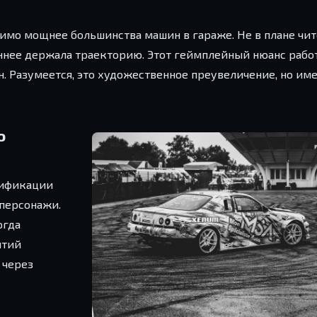
имо мощнее большинства машин в гараже. Не в плане чите
ннее держала траекторию. Этот геймплейный нюанс работ
н. Разумеется, это художественное преувеличение, но им
о
нификации
 персонажи.
огда
ытий
 через