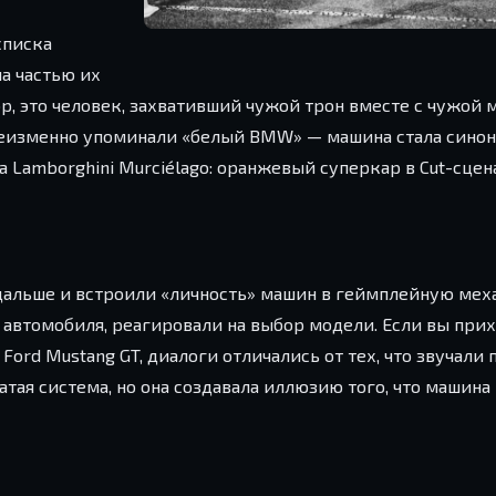
списка
а частью их
ор, это человек, захвативший чужой трон вместе с чужой 
 неизменно упоминали «белый BMW» — машина стала сино
а Lamborghini Murciélago: оранжевый суперкар в Cut-сцен
и дальше и встроили «личность» машин в геймплейную мех
втомобиля, реагировали на выбор модели. Если вы прих
rd Mustang GT, диалоги отличались от тех, что звучали
атая система, но она создавала иллюзию того, что машина