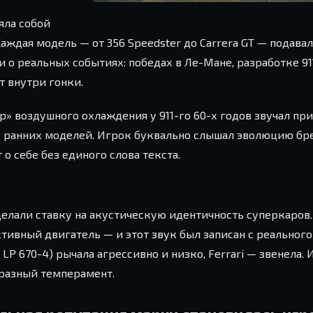
яла собой
аждая модель — от 356 Speedster до Carrera GT — подавал
 о реальных событиях: победах в Ле-Мане, разработке 91
т внутри гонки.
р» воздушного охлаждения у 911-го 60-х годов звучал пр
» ранних моделей. Игрок буквально слышал эволюцию брен
о себе без единого слова текста.
 сделали ставку на акустическую идентичность суперкаров. 
еактивный двигатель — и этот звук был записан с реальног
 LP 670-4) рычала агрессивно и низко, Ferrari — звенела.
 разный темперамент.