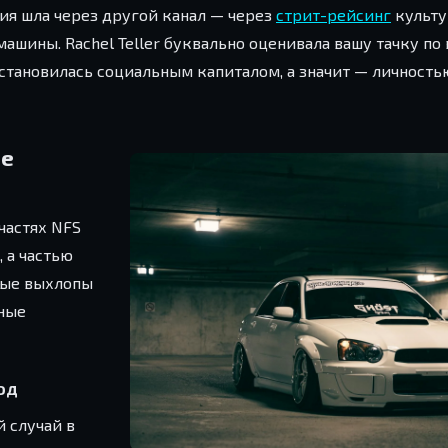
ция шла через другой канал — через
стрит-рейсинг
культур
ашины. Rachel Teller буквально оценивала вашу тачку по
становилась социальным капиталом, а значит — личностью
ые
частях NFS
 а частью
ные выхлопы
тные
од
й случай в