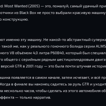
ed: Most Wanted (2005) — это, пожалуй, самый удачный пр
отчики из Black Box не просто выбрали красивую машину
ю конструкцию.
оняют именно эту машину. Не какой-то абстрактный суперк
такой же, как у реального гоночного болида серии ALMS
ферного V8 объёмом 4,0 литра P60B40, который был специа
его общего с серийным рядным шестицилиндровым двиг
ерсий GTR в 2001 году — это была почти штучная история
шина появляется в самом начале, затем исчезает, и всё 
Когда в финале вы наконец садитесь за руль GTR и уходит
ла несколько часов, чтобы сделать из этого автомобиля о
эффекта — только нарратив.