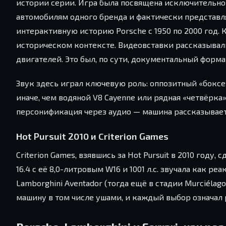
истории серии. Игра была посвящена исключительно
автомобилям одного бренда и фактически представл
интерактивную историю Porsche с 1950 по 2000 год. К
историческом контексте. Видеовставки рассказывали
двигателей. Это был, по сути, документальный форма
Звук здесь играл ключевую роль: оппозитный «боксе
иначе, чем водяной V8 Cayenne или рядная «четвёрка
персонификация через аудио — машина рассказывает 
Hot Pursuit 2010 и Criterion Games
Criterion Games, взявшись за Hot Pursuit в 2010 году,
16.4 с её 8,0-литровым W16 и 1001 л.с. звучала как р
Lamborghini Aventador (тогда ещё в стадии Murciélago
машину в том числе ушами, и каждый выбор означал