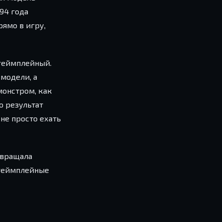
994 года
рямо в игру,
 геймплейный.
 модели, а
монстром, как
о результат
 не просто ехать
евращала
 геймплейные