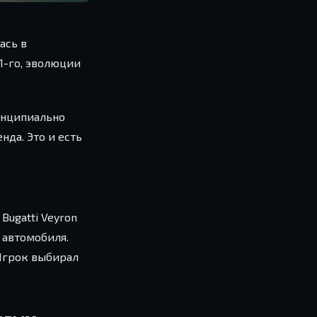
ась в
1-го, эволюции
инципиально
да. Это и есть
Bugatti Veyron
о автомобиля.
 Игрок выбирал