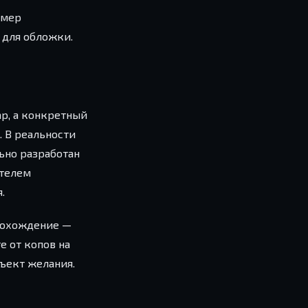
имер
 для обложки.
ар, а конкретный
. В реальности
льно разработан
ателем
.
прохождение —
е от копов на
бъект желания.