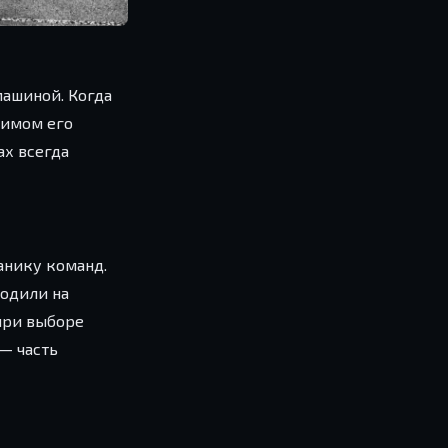
машиной. Когда
нимом его
ах всегда
анику команд.
одили на
 при выборе
 — часть