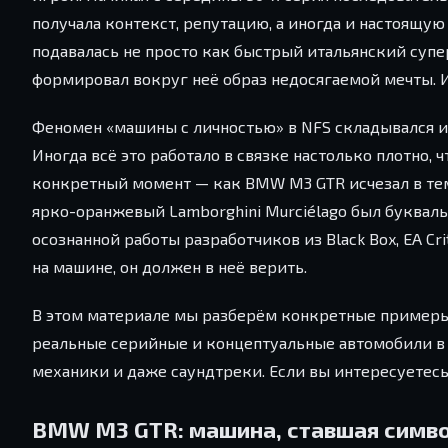
получала контекст, репутацию, а иногда и настоящую 
подавалась не просто как быстрый итальянский супер
формировал вокруг неё образ недосягаемой мечты. И
Феномен «машины с личностью» в NFS складывался и
Иногда всё это работало в связке настолько плотно, 
конкретный момент — как BMW M3 GTR исчезал в тем
ярко-оранжевый Lamborghini Murciélago был буквальн
осознанной работы разработчиков из Black Box, EA Cr
на машине, он должен в неё верить.
В этом материале мы разберём конкретные примеры 
реальные серийные и концептуальные автомобили в
механики и даже саундтреки. Если вы интересуетес
BMW M3 GTR: машина, ставшая симв