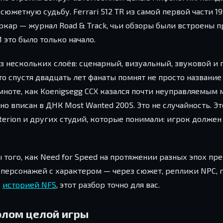
сюжетную судьбу. Ferrari 512 TR из самой первой части 1
кар — журнал Road & Track, чьи обзоры были встроены п
 это было только начало.
з нескольких слоёв: сценарный, визуальный, звуковой и
что спустя двадцать лет фанаты помнят не просто название
ноте, как Koenigsegg CCX казался почти неуправляемым 
о вписан в ДНК Most Wanted 2005. Это не случайность. Эт
iterion и других студий, которые понимали: игрок должен
того, как Need for Speed на протяжении разных эпох пр
 персонажей с характером — через сюжет, реплики NPC,
ь
историей NFS
, этот разбор точно для вас.
олом целой игры