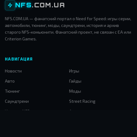
NFS
.COM.UA
NFS.COM.UA — фанатский портал о Need for Speed: игры серии,
автомобили, тюнинг, моды, саундтреки, история и архив
старого NFS-комьюнити. Фанатский проект, не связан с EA или
Criterion Games.
НАВИГАЦИЯ
Новости
Игры
Авто
Гайды
Тюнинг
Моды
Саундтреки
Street Racing
История NFS
Архив
Автомода