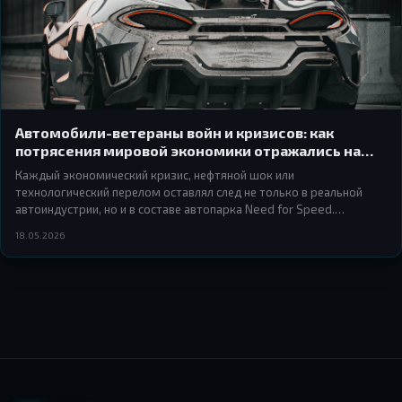
Автомобили-ветераны войн и кризисов: как
потрясения мировой экономики отражались на
автопарке Need for Speed
Каждый экономический кризис, нефтяной шок или
технологический перелом оставлял след не только в реальной
автоиндустрии, но и в составе автопарка Need for Speed.
Разбираемся, почему Ferrari 512 TR появилась именно в Hot Pursuit
18.05.2026
1998, откуда в Underground взялись японские «пузатики» и как
электрокары добрались до Heat.