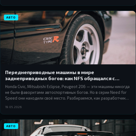
Wanted.
АВТО
Переднеприводные машины в мире
заднеприводных богов: как NFS обращался с
«неправильными» автомобилями
Honda Civic, Mitsubishi Eclipse, Peugeot 206 — эти машины никогда
не были фаворитами автоспортивных богов. Но в серии Need for
Speed они находили своё место. Разбираемся, как разработчики
обращались с переднеприводными автомобилями и почему это
19.05.2026
было честнее, чем кажется.
АВТО