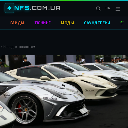
NFS
.COM.UA
UA
О
ГАЙДЫ
ТЮНИНГ
МОДЫ
САУНДТРЕКИ
STR
Назад к новостям