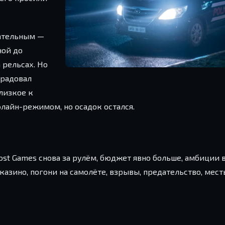
зательным —
ной до
рельсах. Но
радовал
лизкое к
флайн-режимом, но осадок остался.
Ghost Games снова за рулём, бюджет явно больше, амбиции
зино, погони на самолёте, взрывы, предательство, месть.