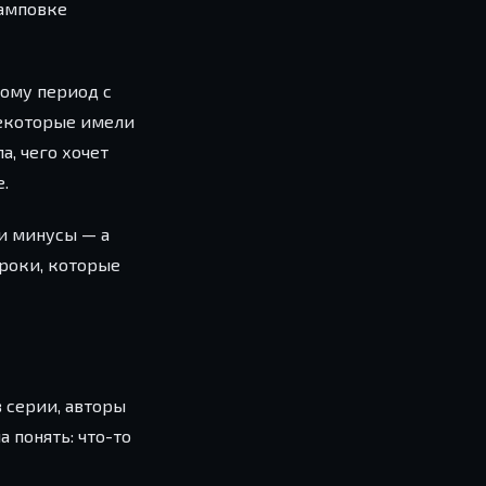
тамповке
тому период с
 некоторые имели
а, чего хочет
.
 и минусы — а
уроки, которые
в серии, авторы
а понять: что-то