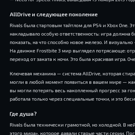
AllDrive и следующее поколение
Rivals была стартовым тайтлом для PS4 и Xbox One. Эт
накладывало особую ответственность: игра должна 
показать, на что способно новое железо. И визуально 
На движке Frostbite 3 мир выглядел потрясающе: от
переход от заката к ночи. Это была красивая игра. Оч
Ключевая механика — система AllDrive, которая сти
могли в любой момент появиться в вашем мире — как 
вы могли потерять весь накопленный прогресс за гон
работала только через специальные точки, и это беси
Где душа?
Rivals была технически грамотной, но холодной. В н
этого мира», которое давали старые части серии. Пог