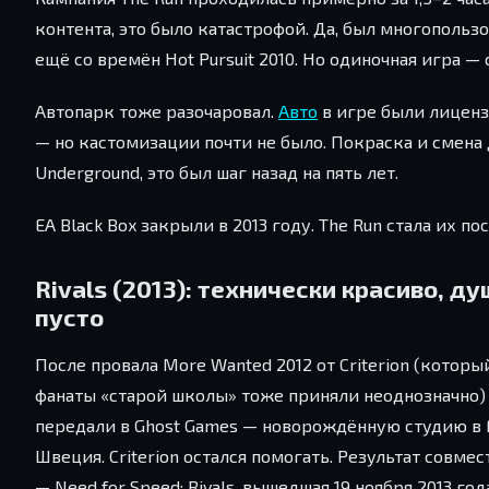
контента, это было катастрофой. Да, был многопольз
ещё со времён Hot Pursuit 2010. Но одиночная игра — 
Автопарк тоже разочаровал.
Авто
в игре были лицензи
— но кастомизации почти не было. Покраска и смена 
Underground, это был шаг назад на пять лет.
EA Black Box закрыли в 2013 году. The Run стала их п
Rivals (2013): технически красиво, д
пусто
После провала More Wanted 2012 от Criterion (котор
фанаты «старой школы» тоже приняли неоднозначно)
передали в Ghost Games — новорождённую студию в 
Швеция. Criterion остался помогать. Результат совме
— Need for Speed: Rivals, вышедшая 19 ноября 2013 год