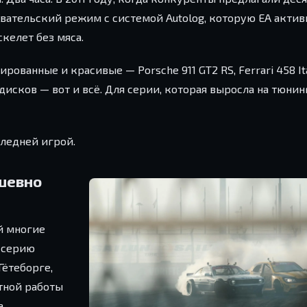
овательский режим с системой Autolog, которую EA акти
скелет без мяса.
рованные и красивые — Porsche 911 GT2 RS, Ferrari 458 It
дисков — вот и всё. Для серии, которая выросла на тюнин
оследней игрой.
ушевно
ый многие
 серию
Гётеборге,
стной работы
а.