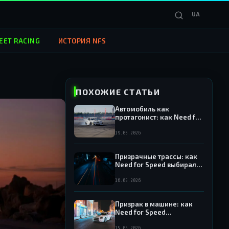
UA
EET RACING
ИСТОРИЯ NFS
ПОХОЖИЕ СТАТЬИ
Автомобиль как
протагонист: как Need for
Speed превращала
машины в персонажей
19.05.2026
Призрачные трассы: как
Need for Speed выбирала
реальные и
вымышленные локации
16.05.2026
Призрак в машине: как
Need for Speed
вдохновляла кино,
музыку и моду —
15.05.2026