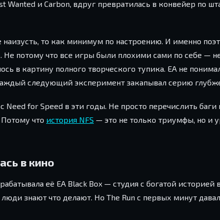
st Wanted и Carbon, вдруг превратилась в конвейер по ш
е наизусть, то как минимум по настроению. И именно поэ
ое. Не потому что все игры были плохими сами по себе —
ось в картину полного творческого тупика. EA не понимал
 каждый следующий эксперимент закапывал серию глубже
 с Need for Speed в эти годы. Не просто перечислить баги
. Потому что
история NFS
— это не только триумфы, но и 
ась в кино
азрабатывала её EA Black Box — студия с богатой историей 
, люди знают что делают. Но The Run с первых минут давал