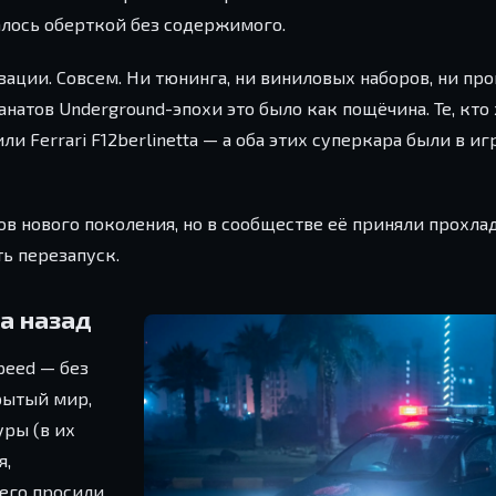
залось оберткой без содержимого.
ации. Совсем. Ни тюнинга, ни виниловых наборов, ни пр
натов Underground-эпохи это было как пощёчина. Те, кто
ли Ferrari F12berlinetta — а оба этих суперкара были в иг
ов нового поколения, но в сообществе её приняли прохлад
ь перезапуск.
ва назад
peed — без
рытый мир,
уры (в их
я,
чего просили