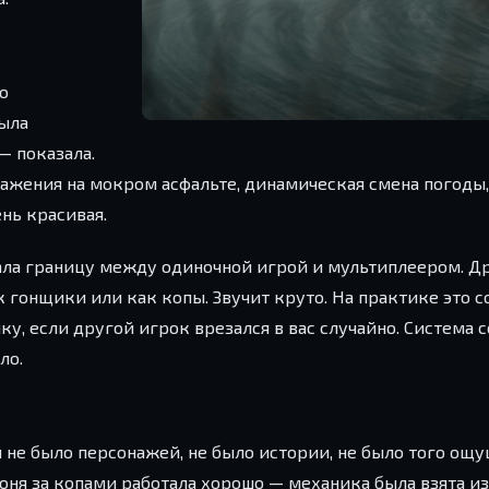
о
была
— показала.
ражения на мокром асфальте, динамическая смена погоды
ень красивая.
рала границу между одиночной игрой и мультиплеером. Д
гонщики или как копы. Звучит круто. На практике это со
ку, если другой игрок врезался в вас случайно. Система 
ло.
ей не было персонажей, не было истории, не было того ощ
оня за копами работала хорошо — механика была взята из H