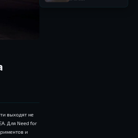
культурный след серии за
пределами игровой
индустрии
а
ти выходят не
A. Для Need for
ериментов и