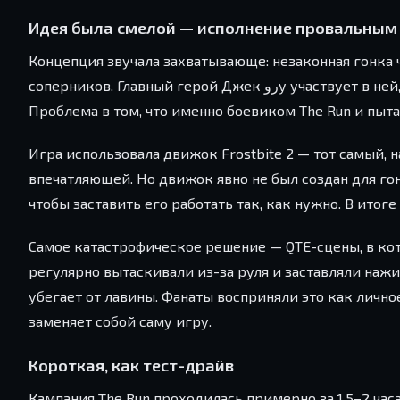
Идея была смелой — исполнение провальным
Концепция звучала захватывающе: незаконная гонка 
соперников. Главный герой Джек روу участвует в ней, чтобы расплатиться с мафией. Звучит как сценарий для крутого боевика.
Проблема в том, что именно боевиком The Run и пыта
Игра использовала движок Frostbite 2 — тот самый, на
впечатляющей. Но движок явно не был создан для го
чтобы заставить его работать так, как нужно. В итоге
Самое катастрофическое решение — QTE-сцены, в кот
регулярно вытаскивали из-за руля и заставляли наж
убегает от лавины. Фанаты восприняли это как лично
заменяет собой саму игру.
Короткая, как тест-драйв
Кампания The Run проходилась примерно за 1,5–2 часа