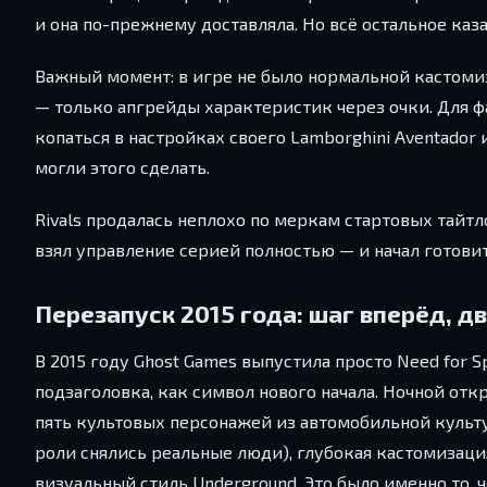
и она по-прежнему доставляла. Но всё остальное ка
Важный момент: в игре не было нормальной кастомиз
— только апгрейды характеристик через очки. Для фа
копаться в настройках своего Lamborghini Aventador и
могли этого сделать.
Rivals продалась неплохо по меркам стартовых тайтл
взял управление серией полностью — и начал готовит
Перезапуск 2015 года: шаг вперёд, д
В 2015 году Ghost Games выпустила просто Need for S
подзаголовка, как символ нового начала. Ночной отк
пять культовых персонажей из автомобильной культ
роли снялись реальные люди), глубокая кастомизаци
визуальный стиль Underground. Это было именно то, 