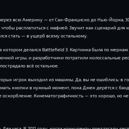
через всю Америку — от Сан-Франциско до Нью-Йорка, 30
лся стать — в ущерб всему остальному.
 котором делался Battlefield 3. Картинка была по меркам 
ночной игры, и разработчики потратили колоссальные рес
 пострадало всё остальное.
орых игрок выходил из машины. Да, вы не ошиблись: в го
имать кнопки в нужный момент, пока Джек дерётся с бан
е оскорбление. Кинематографичность — это хорошо, но не
. Два часа. В 2011 году, когда конкуренты предлагали дес