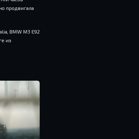
вно продвигала
alia, BMW M3 E92
ге из