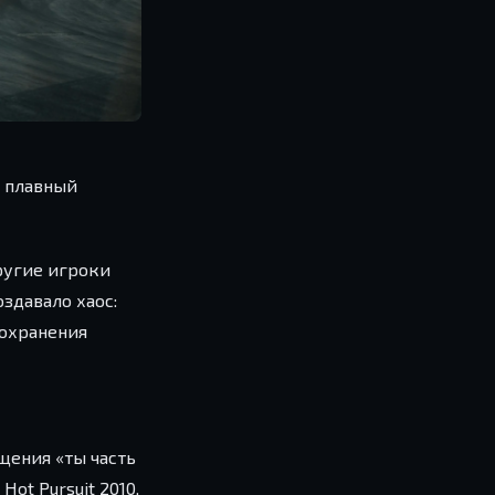
, плавный
ругие игроки
здавало хаос:
сохранения
ущения «ты часть
ot Pursuit 2010,