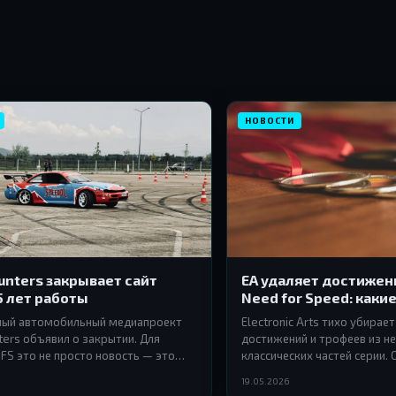
НОВОСТИ
nters закрывает сайт
EA удаляет достижен
5 лет работы
Need for Speed: каки
под раздачу
ный автомобильный медиапроект
Electronic Arts тихо убирае
ers объявил о закрытии. Для
достижений и трофеев из н
FS это не просто новость — это
классических частей серии.
ой эпохи.
продолжают сворачиваться,
19.05.2026
уже не только мультиплеер