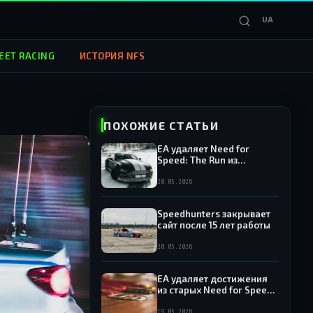
UA
EET RACING
ИСТОРИЯ NFS
ПОХОЖИЕ СТАТЬИ
EA удаляет Need for
Speed: The Run из
продажи — игра исчезает
из Origin и EA App
20.05.2026
Speedhunters закрывает
сайт после 15 лет работы
20.05.2026
EA удаляет достижения
из старых Need for Speed:
какие игры попали под
раздачу
19.05.2026