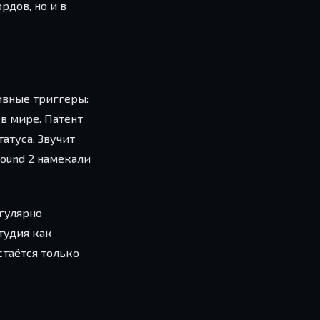
рдов, но и в
ивные триггеры:
в мире. Патент
атуса. Звучит
ound 2 намекали
егулярно
тудия как
стаётся только