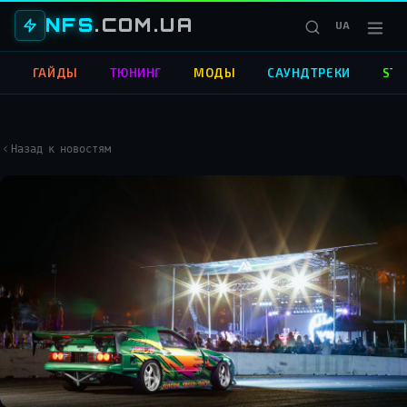
NFS
.COM.UA
UA
О
ГАЙДЫ
ТЮНИНГ
МОДЫ
САУНДТРЕКИ
STR
Назад к новостям