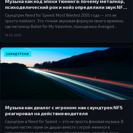
Музыка как код эпохи тюнинга: почему металкор,
психоделический рок и нойз определили звук NFS
Most Wanted 2005
Саундтрек Need for Speed: Most Wanted 2005 года — это не
просто плейлист. Это точная звуковая формула своего времени,
где металкор Bullet for My Valentine, психоделика Avenged
Sevenfold и нойз-рок Prodigy сложились в музыкальный портрет
19.05.2026
целого поколения уличных гонщиков.
САУНДТРЕКИ
Музыка как диалог с игроком: как саундтрек NFS
реагировал на действия водителя
Саундтрек в Need for Speed — это не просто фоновая музыка. В
лучших частях серии он дышал вместе с игрой: менялся в
зависимости от скорости, полицейской погони, аварий и даже