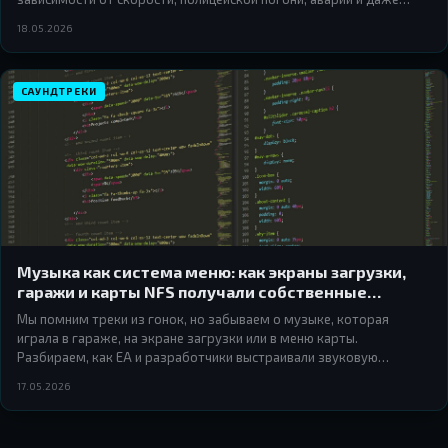
времени суток. Разбираем, как разработчики превращали музыку
18.05.2026
в живой элемент геймплея.
САУНДТРЕКИ
Музыка как система меню: как экраны загрузки,
гаражи и карты NFS получали собственные
саундтреки
Мы помним треки из гонок, но забываем о музыке, которая
играла в гараже, на экране загрузки или в меню карты.
Разбираем, как EA и разработчики выстраивали звуковую
архитектуру интерфейса в играх серии Need for Speed — и почему
17.05.2026
это работало лучше, чем кажется.