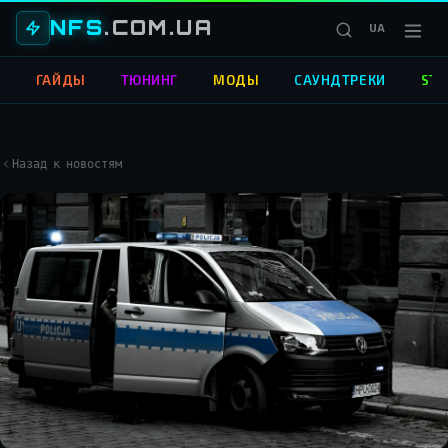
NFS
.COM.UA
UA
О
ГАЙДЫ
ТЮНИНГ
МОДЫ
САУНДТРЕКИ
STR
Назад к новостям