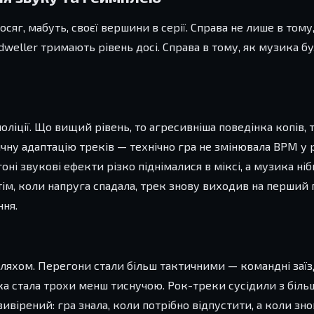
осяг, мабуть, своєї вершини в серії. Справа не лише в том
lldweller тримають рівень досі. Справа в тому, як музика б
оліції. Що вищий рівень, то агресивніша поведінка копів,
ичну адаптацію треків — технічно гра не змінювала BPM у 
оні звукові ефекти різко піднімалися в міксі, а музика ніб
тім, коли напруга спадала, трек знову виходив на перший 
ння.
шляхом. Перегони стали більш тактичними — командні заїз
ика стала трохи менш тиснучою. Рок-треки сусідили з біл
вірений: гра знала, коли потрібно відпустити, а коли зно