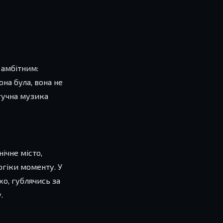
 амбітним:
на була, вона не
 гучна музика
ічне місто,
огіки моменту. У
хо, гублячись за
.