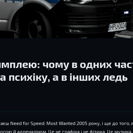
еймплею: чому в одних ча
 психіку, а в інших ледь
скаєш Need for Speed: Most Wanted 2005 року, і ще до того,
ю й адреналіном. Це не графіка і не фізика. Це музика. Т