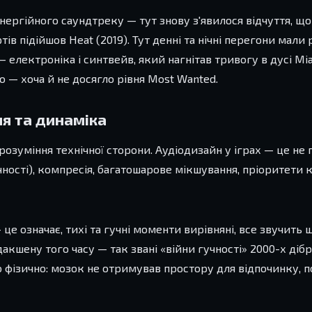
енергійного саундтреку — тут знову з'явилося відчуття, що
 підійшов Heat (2019). Тут денні та нічні перегони мали р
— електроніка і синтвейв, який нагнітав тривогу в дусі Mia
 — хоча й не досягло рівня Most Wanted.
ня та динаміка
розуміння технічної сторони. Аудіодизайн у іграх — це не 
ності), компресія, багатошарове мікшування, пріоритети к
е означає, тихі та гучні моменти вирівняні, все звучить 
акшену того часу — так звані «війни гучності» 2000-х діб
о фізично: мозок не отримував простору для відпочинку, п