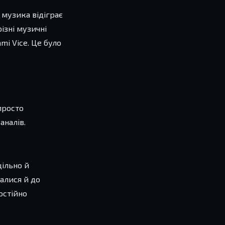
 музика відіграє
ізні музичні
mi Vice. Це було
просто
аналів.
щільно й
ралися й до
остійно