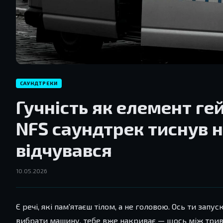
САУНДТРЕКИ
Гучність як елемент г
NFS саундтрек тиснув на
відчувався
10.05.2026
Є речі, які пам'ятаєш тілом, а не головою. Ось ти запу
вибрати машину, тебе вже накриває — щось між тривого