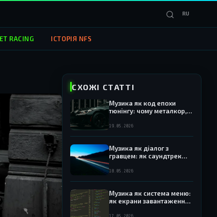
RU
ET RACING
ІСТОРІЯ NFS
СХОЖІ СТАТТІ
Музика як код епохи
тюнінгу: чому металкор,
психоделічний рок і нойз
визначили звук NFS Most
19.05.2026
Wanted 2005
Музика як діалог з
гравцем: як саундтрек
NFS реагував на дії водія
18.05.2026
Музика як система меню:
як екрани завантаження,
гаражі та карти NFS
отримували власні
17.05.2026