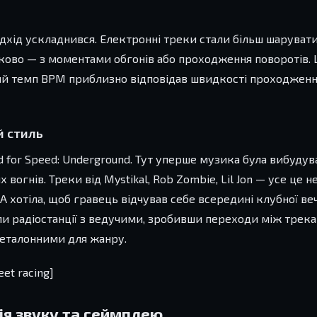
 підхід ускладнився. Електронні треки стали більш шаруват
дково — з моментами обгонів або проходження поворотів. 
ьний темп BPM приблизно відповідав швидкості проходженн
й стиль
 for Speed: Underground. Тут уперше музика була вибудув
вогнів. Треки від Mystikal, Rob Zombie, Lil Jon — усе це н
EA хотіла, щоб гравець відчував себе всередині клубної ве
ли радіостанції з ведучими, зробивши переходи між трек
 еталонними для жанру.
eet racing]
ція звуку та геймплею