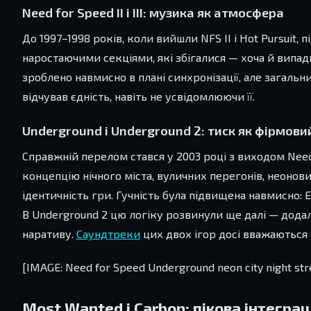
Need for Speed II і III: музика як атмосфера
До 1997–1998 років, коли вийшли NFS II і Hot Pursuit,
наростаючими секціями, які збігалися — хоча й випа
зроблено навмисно в плані синхронізації, але загал
відчував єдність, навіть не усвідомлюючи її.
Underground і Underground 2: тиск як фірмови
Справжній перелом стався у 2003 році з виходом Need
концепцію нічного міста, вуличних перегонів, неонових 
ідентичність гри. Гучність була підвищена навмисно: 
В Underground 2 цю логіку розвинули ще далі — дода
наративу.
Саундтреки
цих двох ігор досі вважаються
[IMAGE: Need for Speed Underground neon city night str
Most Wanted і Carbon: пікова інтегра