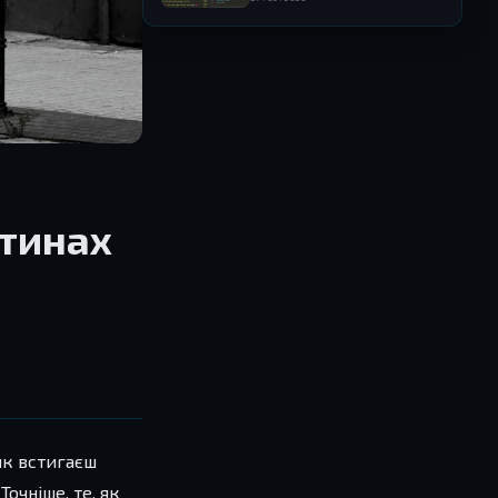
саундтреки
стинах
 як встигаєш
очніше, те, як