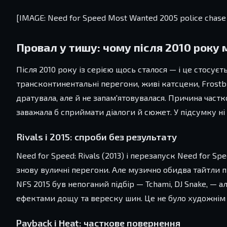
[IMAGE: Need for Speed Most Wanted 2005 police chase 
Провал у тишу: чому після 2010 року 
Після 2010 року із серією щось сталося — і це стосуєт
трансконтинентальні перегони, живі катсцени, Frostbi
дратувала, але й не запам'ятовувалася. Причина частк
заважала б сприймати діалоги й сюжет. У підсумку ні 
Rivals і 2015: спроби без результату
Need for Speed: Rivals (2013) і перезапуск Need for S
знову вуличні перегони. Але музично обидва тайтли пр
NFS 2015 був непоганий підбір — Tchami, DJ Snake, —
ефектами дощу та вереску шин. Це не було художнім
Payback і Heat: часткове повернення