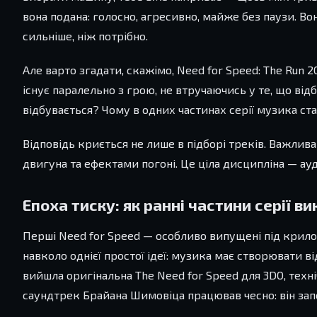
вона подана: голосно, агресивно, майже без паузи. Вон
сильніше, ніж потрібно.
Але варто згадати, скажімо, Need for Speed: The Run 2
існує паралельно з грою, не втручаючись у те, що відбу
відбувається? Чому в одних частинах серії музика ст
Відповідь криється не лише в підборі треків. Важлива
двигуна та ефектами погоні. Це ціла дисципліна — ауд
Епоха тиску: як ранні частини серії 
Перші Need for Speed — особливо випущені під крилом
навколо однієї простої ідеї: музика має створювати ві
вийшла оригінальна The Need for Speed для 3DO, техн
саундтрек Брайана Шимовіца працював чесно: він запо