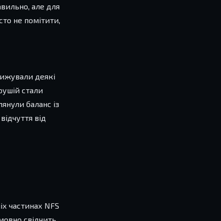
вильно, але для
то не помітити,
нижували деякі
 рушій стали
янули баланс із
відчуття від
ніх частинах NFS
мовно свідчить