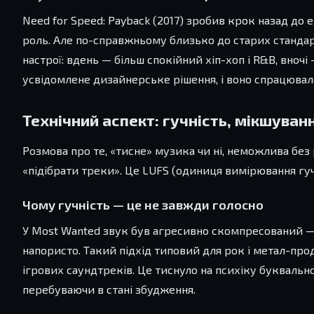
Need for Speed: Payback (2017) зробив крок назад до 
роль. Але по-справжньому близько до старих стандартів
настрої: вдень — більш спокійний хіп-хоп і R&B, вночі 
усвідомлене дизайнерське рішення, і воно спрацювало
Технічний аспект: гучність, мікшуван
Розмова про те, «тисне» музика чи ні, неможлива без 
«підібрати треки». Це LUFS (одиниця вимірювання гуч
Чому гучність — це не завжди голосно
У Most Wanted звук був агресивно скомпресований — ц
напористо. Такий підхід типовий для рок і метал-прод
ігрових саундтреків. Це тиснуло на психіку буквальн
перебуваючи в стані збудження.