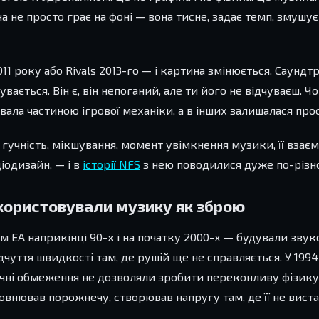
а не просто грає на фоні — вона тисне, задає темп, змушує
011 року або Rivals 2013-го — і картина змінюється. Саундт
вається. Він є, він непоганий, але ти його не відчуваєш. Ч
авала частиною ігрової механіки, а в інших залишалася пр
 гучність, мікшування, момент увімкнення музики, її взаєм
іодизайн, — і в
історії NFS
з нею поводилися дуже по-різн
використовували музику як зброю
 EA наприкінці 90-х і на початку 2000-х — будували звук
дчуття швидкості там, де рушій ще не справляється. У 1994
ічні обмеження не дозволяли зробити переконливу фізику.
внював порожнечу, створював напругу там, де її не виста