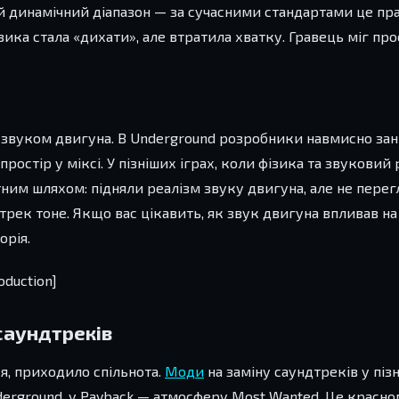
й динамічний діапазон — за сучасними стандартами це пра
а стала «дихати», але втратила хватку. Гравець міг прос
звуком двигуна. В Underground розробники навмисно за
ростір у міксі. У пізніших іграх, коли фізика та звуковий
ним шляхом: підняли реалізм звуку двигуна, але не перегл
рек тоне. Якщо вас цікавить, як звук двигуна впливав на 
орія.
oduction]
саундтреків
ся, приходило спільнота.
Моди
на заміну саундтреків у піз
derground, у Payback — атмосферу Most Wanted. Це красно