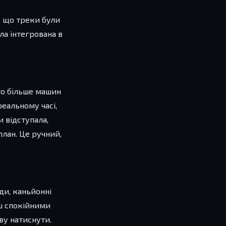
у, що треки були
ула інтегрована в
 то більше машин
реальному часі,
и відступала,
план. Це ручний,
ди, каньйонні
ьш спокійними
ву натиснути.