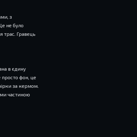
ими, з
Це не було
я трас. Гравець
ана в єдину
е просто фон, це
чірки за кермом.
ами частиною