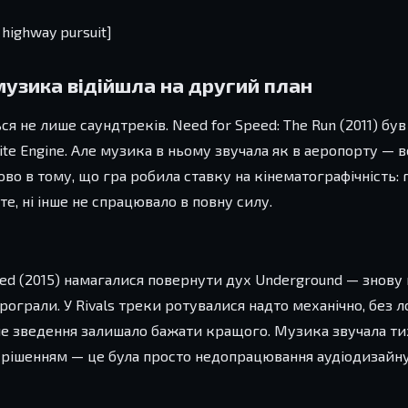
highway pursuit]
музика відійшла на другий план
ься не лише саундтреків. Need for Speed: The Run (2011) був
te Engine. Але музика в ньому звучала як в аеропорту — во
ово в тому, що гра робила ставку на кінематографічність:
те, ні інше не спрацювало в повну силу.
peed (2015) намагалися повернути дух Underground — знову н
ограли. У Rivals треки ротувалися надто механічно, без л
 але зведення залишало бажати кращого. Музика звучала ти
 рішенням — це була просто недопрацювання аудіодизайну