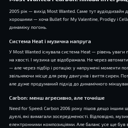
2005 рік — вихід Most Wanted. Саме тут аудіодизайн д
хорошими — хоча Bullet for My Valentine, Prodigy і Ce
динаміку погонь.
Система Heat і музична напруга
У Most Wanted існувала система Heat — рівень уваги п
на хвості. І музика це відображала. Не через автомат
— але через підбір і ротацію: у напружені моменти пог
звільняючи місце для реву двигунів і виття сирен. По
але дуже продуманий підхід до динамічного мікшува
Carbon: менш агресивно, але точніше
Need for Speed: Carbon 2006 року пішов дещо іншим 
дуелі, які вимагали зосередженості. Відповідно, муз
електронними композиціями. Але баланс усе ще був ви