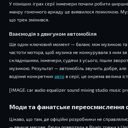
У пізніших іграх серії інженери почали робити ширши
жанру гоночного аркаду це виявилося помилкою. Музик
що трек змінився.
Взаємодія з двигуном автомобіля
Ще один ключовий момент — баланс між музикою та 
частоти мотора, щоб музика не конкурувала з ним за п
складнішими, інженери, судячи з усього, пішли зворот
музикою. Результат — автомобіль звучить добре, але т
водіння конкретних
авто
в серії, це окрема велика іст
[IMAGE: car audio equalizer sound mixing studio music pr
Моди та фанатське переосмислення 
Цікаво, що там, де офіційні розробники не справляли
— явище масове. Люди повертали в Rivals треки з Un