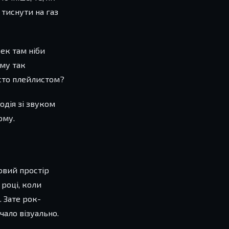
 тиснути на газ
рек там ніби
ому так
осто плейлистом?
одія зі звуком
ому.
овий простір
 році, коли
 Зате рок-
чало візуально.