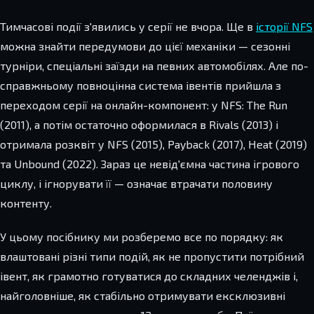
Тимчасові події з'явились у серії не вчора. Ще в
історії NFS
можна знайти передумови до цієї механіки — сезонні
турніри, спеціальні заїзди на певних автомобілях. Але по-
справжньому повноцінна система івентів прийшла з
переходом серії на онлайн-компонент: у NFS: The Run
(2011), а потім остаточно оформилася в Rivals (2013) і
отримала розквіт у NFS (2015), Payback (2017), Heat (2019)
та Unbound (2022). Зараз це невід'ємна частина ігрового
циклу, і ігнорувати її — означає втрачати половину
контенту.
У цьому посібнику ми розберемо все по порядку: як
влаштовані різні типи подій, як не пропустити потрібний
івент, як грамотно готуватися до складних челенджів і,
найголовніше, як стабільно отримувати ексклюзивні