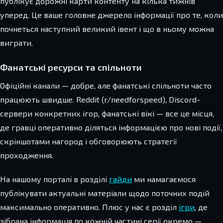
публікує дорожні карти контенту на кілька тижнів
уперед. Це ваше головне джерело інформації про те, коли
почнеться наступний великий івент і що в ньому можна
виграти.
Фанатські ресурси та спільноти
Офіційні канали — добре, але фанатські спільноти часто
працюють швидше. Reddit (r/needforspeed), Discord-
сервери конкретних ігор, фанатські вікі — все це місця,
де гравці оперативно діляться інформацією про нові події,
скріншотами нагород і обговорюють стратегії
проходження.
На нашому порталі в розділі
гайди
ми намагаємося
публікувати актуальні матеріали щодо поточних подій
максимально оперативно. Плюс у нас є розділ
ігри
, де
зібрана інформація по кожній частині серії окремо —