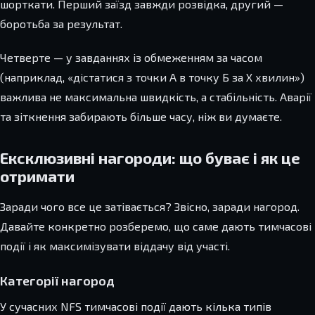
шорткати. Перший заїзд завжди розвідка, другий —
боротьба за результат.
Четверте — у завданнях із обмеженням за часом
(наприклад, «дістатися з точки А в точку Б за X хвилин»)
важлива не максимальна швидкість, а стабільність. Аварії
та зіткнення забирають більше часу, ніж ви думаєте.
Ексклюзивні нагороди: що буває і як це
отримати
Заради чого все це затівається? Звісно, заради нагород.
Давайте конкретно розберемо, що саме дають тимчасові
події і як максимізувати віддачу від участі.
Категорії нагород
У сучасних NFS тимчасові події дають кілька типів