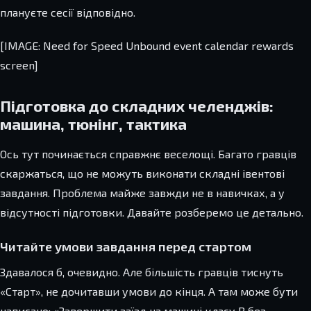
плануєте сесії відповідно.
[IMAGE: Need for Speed Unbound event calendar rewards
screen]
Підготовка до складних челенджів:
машина, тюнінг, тактика
Ось тут починається справжнє веселощі. Багато гравців
скаржаться, що не можуть виконати складні івентові
завдання. Проблема майже завжди не в навичках, а у
відсутності підготовки. Давайте розберемо це детально.
Читайте умови завдання перед стартом
Здавалося б, очевидно. Але більшість гравців тиснуть
«Старт», не дочитавши умови до кінця. А там може бути
написано: «Завершити заїзд на машині класу B без