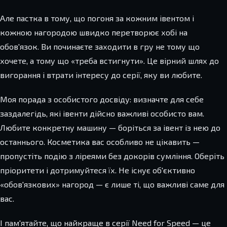
Але пастка в тому, що погоня за кожним івентом і
кожною нагородою швидко перетворює хобі на
обов'язок. Ви починаєте заходити в гру не тому що
хочете, а тому що «треба встигнути». Це вірний шлях до
вигорання і втрати інтересу до серії, яку ви любите.
Моя порада з особистого досвіду: визначте для себе
заздалегідь, які івенти дійсно важливі особисто вам.
Любите конкретну машину — боріться за івент із нею до
останнього. Косметика вас особливо не цікавить —
пропустіть подію з ліреями без докорів сумління. Оберіть
пріоритети і дотримуйтеся їх. Не існує об'єктивно
«обов'язкових» нагород — є лише ті, що важливі саме для
вас.
І пам'ятайте, що найкраще в серії Need for Speed — це