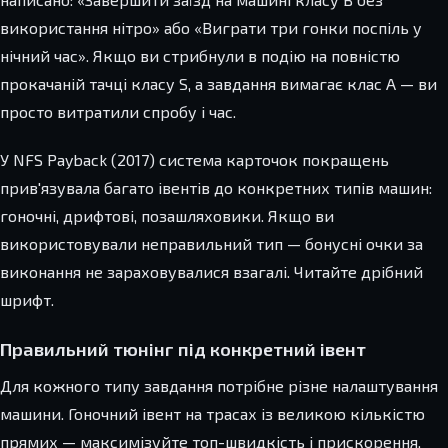
використання нітро» або «Виграти три гонки поспіль у
нічний час». Якщо ви стрибнули в подію на повністю
прокачаній тачці класу S, а завдання вимагає клас A — ви
просто витратили спробу і час.
У NFS Payback (2017) система карточок покращень
прив'язувала багато івентів до конкретних типів машин:
гоночні, дрифтові, позашляховики. Якщо ви
використовували неправильний тип — бонусні очки за
виконання не зараховувалися взагалі. Читайте дрібний
шрифт.
Правильний тюнінг під конкретний івент
Для кожного типу завдання потрібне різне налаштування
машини. Гоночний івент на трасах із великою кількістю
прямих — максимізуйте топ-швидкість і прискорення,