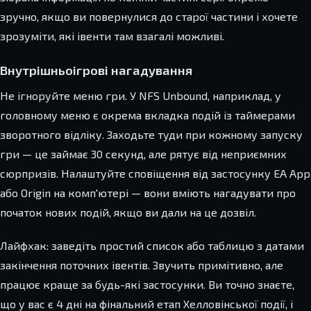
зручно, якщо ви повернулися до старої частини і хочете
зрозуміти, які івенти там взагалі можливі.
Внутрішньоігрові нагадування
Не ігноруйте меню гри. У NFS Unbound, наприклад, у
головному меню є окрема вкладка подій із таймерами
зворотного відліку. Заходьте туди при кожному запуску
гри — це займає 30 секунд, але рятує від неприємних
сюрпризів. Налаштуйте сповіщення від застосунку EA App
або Origin на комп'ютері — вони вміють нагадувати про
початок нових подій, якщо ви дали на це дозвіл.
Лайфхак: заведіть простий список або таблицю з датами
закінчення поточних івентів. Звучить примітивно, але
працює краще за будь-які застосунки. Ви точно знаєте,
що у вас є 4 дні на фінальний етап Хелловінської події, і