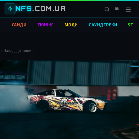
NFS
.COM.UA
RU
О
ГАЙДИ
ТЮНІНГ
МОДИ
САУНДТРЕКИ
STRE
Назад до новин