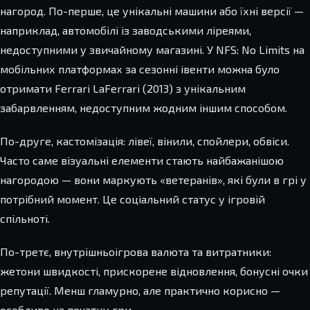
нагород. По-перше, це унікальні машини або їхні версії —
наприклад, автомобілі із заводськими ліреями,
недоступними у звичайному магазині. У NFS: No Limits на
мобільних платформах за сезонні івенти можна було
отримати Ferrari LaFerrari (2013) з унікальним
забарвленням, недоступним жодним іншим способом.
По-друге, кастомізація: лівеї, вінили, спойлери, обвіси.
Часто саме візуальні елементи стають найбажанішою
нагородою — вони маркують «ветеранів», які були в грі у
потрібний момент. Це соціальний статус у ігровій
спільноті.
По-третє, внутрішньоігрова валюта та витратники:
жетони швидкості, прискорене відновлення, бонусні очки
репутації. Менш гламурно, але практично корисно —
особливо на початку гри.