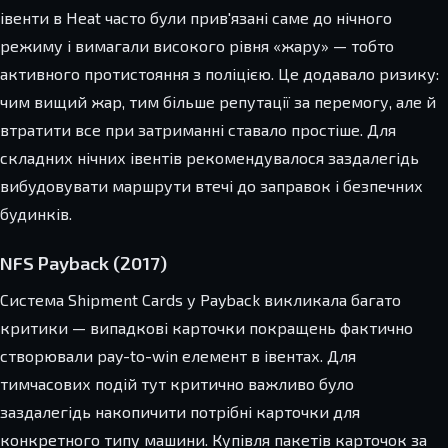
івенти в Heat часто були прив'язані саме до нічного
режиму і вимагали високого рівня «жару» — тобто
активного протистояння з поліцією. Це додавало ризику:
чим вищий жар, тим більше репутації за перемогу, але й
втратити все при затриманні ставало простіше. Для
складних нічних івентів рекомендувалося заздалегідь
вибудовувати маршрути втечі до заправок і безпечних
будинків.
NFS Payback (2017)
Система Shipment Cards у Payback викликала багато
критики — випадкові карточки покращень фактично
створювали pay-to-win елемент в івентах. Для
тимчасових подій тут критично важливо було
заздалегідь накопичити потрібні карточки для
конкретного типу машини. Купівля пакетів карточок за