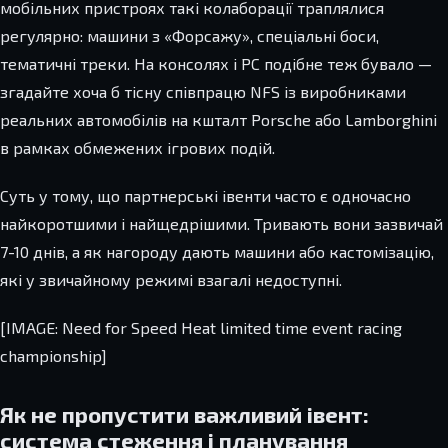
мобільних пристроях такі колаборації траплялися
регулярно: машини з «Форсажу», спеціальні боси,
тематичні треки. На консолях і PC подібне теж бувало —
згадайте хоча б тісну співпрацю NFS із виробниками
реальних автомобілів на кшталт Porsche або Lamborghini
в рамках обмежених ігрових подій.
Суть у тому, що партнерські івенти часто є одночасно
найкоротшими і найщедрішими. Тривають вони зазвичай
7-10 днів, а як нагороду дають машини або кастомізацію,
які у звичайному режимі взагалі недоступні.
[IMAGE: Need for Speed Heat limited time event racing
championship]
Як не пропустити важливий івент:
система стеження і планування