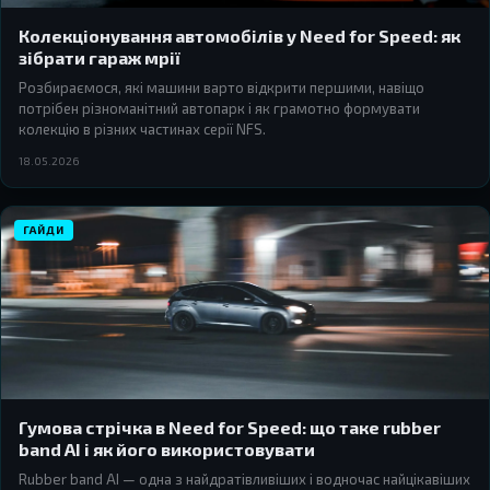
Колекціонування автомобілів у Need for Speed: як
зібрати гараж мрії
Розбираємося, які машини варто відкрити першими, навіщо
потрібен різноманітний автопарк і як грамотно формувати
колекцію в різних частинах серії NFS.
18.05.2026
ГАЙДИ
Гумова стрічка в Need for Speed: що таке rubber
band AI і як його використовувати
Rubber band AI — одна з найдратівливіших і водночас найцікавіших