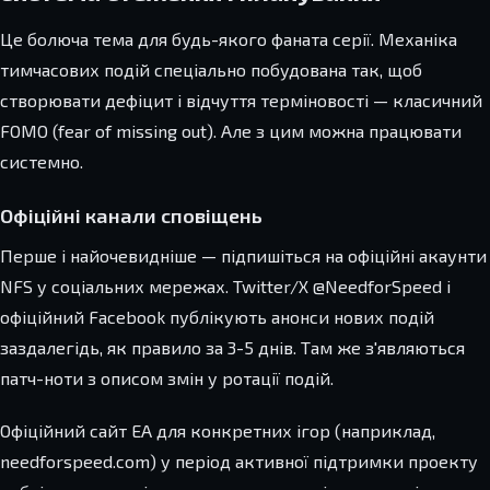
Це болюча тема для будь-якого фаната серії. Механіка
тимчасових подій спеціально побудована так, щоб
створювати дефіцит і відчуття терміновості — класичний
FOMO (fear of missing out). Але з цим можна працювати
системно.
Офіційні канали сповіщень
Перше і найочевидніше — підпишіться на офіційні акаунти
NFS у соціальних мережах. Twitter/X @NeedforSpeed і
офіційний Facebook публікують анонси нових подій
заздалегідь, як правило за 3-5 днів. Там же з'являються
патч-ноти з описом змін у ротації подій.
Офіційний сайт EA для конкретних ігор (наприклад,
needforspeed.com) у період активної підтримки проекту