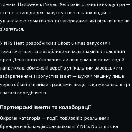
тижнів. Halloween, Різдво, Хелловін, річниці виходу гри —
все це приводи для запуску спеціальних подій із
унікальною тематикою та нагородами, які більше ніде не
з'являться.
У NFS Heat розробники з Ghost Games запускали
тематичні івенти з особливими машинами як головний
приз. Деякі авто з'являлися лише в рамках таких подій —
наприклад, обмежені версії з унікальним заводським
забарвленням. Пропустив івент — шукай машину лише
через обмін з іншими гравцями, якщо така механіка в грі
взагалі передбачена.
Партнерські івенти та колаборації
Окрема категорія — події, пов'язані з реальними
брендами або медіафраншизами. У NFS: No Limits на