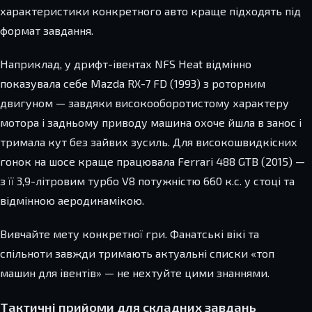
характеристики конкретного авто краще підходять під
формат завдання.
Наприклад, у дрифт-івентах NFS Heat відмінно
показувала себе Mazda RX-7 FD (1993) з роторним
двигуном — завдяки високооборотистому характеру
мотора і задньому приводу машина охоче йшла в занос і
тримала кут без зайвих зусиль. Для високошвидкісних
гонок на шосе краще працювала Ferrari 488 GTB (2015) —
з її 3,9-літровим турбо V8 потужністю 660 к.с. у стоці та
відмінною аеродинамікою.
Вивчайте мету конкретної гри. Фанатські вікі та
спільноти завжди тримають актуальні списки «топ
машин для івентів» — не нехтуйте цими знаннями.
Тактичні прийоми для складних завдань