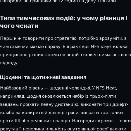
нагороди, не гриндячи по 12 годин на добу. Поїхали.
Типи тимчасових подій: у чому різниця і
чого чекати
Перш ніж говорити про стратегію, потрібно зрозуміти, з
чим саме ми маємо справу. В іграх серії NFS існує кілька
принципово різних форматів подій, і кожен вимагає свого
підходу.
Щоденні та щотижневі завдання
Найбазовий рівень — щоденні челенджі. У NFS Heat,
наприклад, щодня оновлюється набір із трьох-п'яти
завдань: проїхати певну дистанцію, виконати три дрифт-
комбо на конкретній ділянці траси, виграти три гонки
проти ШІ або реальних гравців. Нагороди скромні — очки
репутації, невелика кількість внутрішньоігрової валюти