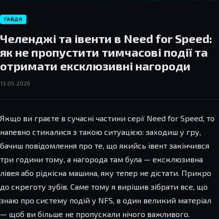
ГАЙДИ
Челенджі та івенти в Need for Speed:
як не пропустити тимчасові події та
отримати ексклюзивні нагороди
13.05.2026
Якщо ви граєте в сучасні частини серії Need for Speed, то
напевно стикалися з такою ситуацією: заходиш у гру,
бачиш повідомлення про те, що якийсь івент закінчився
три години тому, а нагорода там була — ексклюзивна
лівея або рідкісна машина, яку тепер не дістати. Прикро
до скреготу зубів. Саме тому я вирішив зібрати все, що
знаю про систему подій у NFS, в один великий матеріал
— щоб ви більше не пропускали нічого важливого.