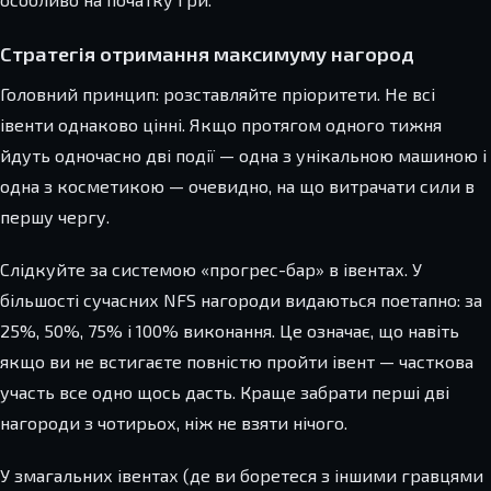
Стратегія отримання максимуму нагород
Головний принцип: розставляйте пріоритети. Не всі
івенти однаково цінні. Якщо протягом одного тижня
йдуть одночасно дві події — одна з унікальною машиною і
одна з косметикою — очевидно, на що витрачати сили в
першу чергу.
Слідкуйте за системою «прогрес-бар» в івентах. У
більшості сучасних NFS нагороди видаються поетапно: за
25%, 50%, 75% і 100% виконання. Це означає, що навіть
якщо ви не встигаєте повністю пройти івент — часткова
участь все одно щось дасть. Краще забрати перші дві
нагороди з чотирьох, ніж не взяти нічого.
У змагальних івентах (де ви боретеся з іншими гравцями