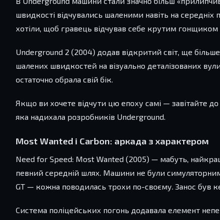
В Underground машини стали значно більш «прилипчи
швидкості відчувались шаленими навіть на середніх
хотіли, щоб гравець відчував себе крутим гонщиком з
Underground 2 (2004) додав відкритий світ, ще більш
шалених швидкостей на візуально деталізованих вулиц
остаточно обрала свій бік.
Якщо ви хочете відчути цю епоху самі — завітайте до
яка надихала розробників Underground.
Most Wanted і Carbon: аркада з характером
Need for Speed: Most Wanted (2005) — мабуть, найкращ
певний середній шлях. Машини не були симуляторними
GT — кожна поводилась трохи по-своєму. Занос був к
Система поліцейських погонь додавала елемент непер