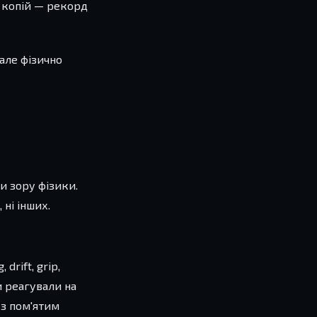
в копій — рекорд
але фізично
ки зору фізики.
ні інших.
drift, grip,
 реагували на
 з пом'ятим