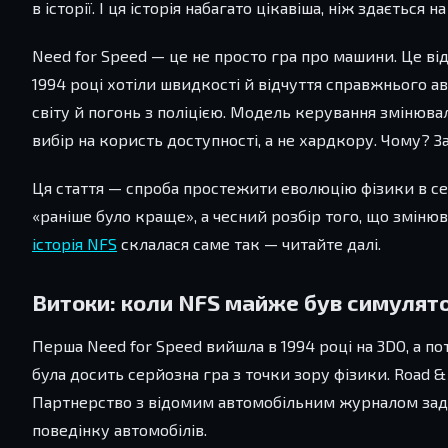
в історії. І ця історія набагато цікавіша, ніж здається 
Need for Speed — це не просто гра про машини. Це ві
1994 році хотіли швидкості й відчуття справжнього а
світу й погонь з поліцією. Модель керування змінюв
вибір на користь доступності, а не хардкору. Чому? З
Ця стаття — спроба простежити еволюцію фізики в сер
«раніше було краще», а чесний розбір того, що змінюв
історія NFS
склалася саме так — читайте далі.
Витоки: коли NFS майже був симулят
Перша Need for Speed вийшла в 1994 році на 3DO, а поті
була досить серйозна гра з точки зору фізики. Road & 
Партнерство з відомим автомобільним журналом задав
поведінку автомобілів.