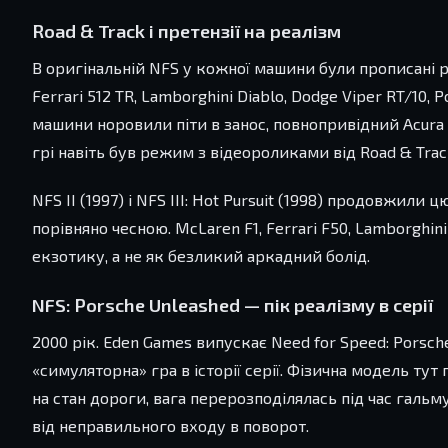
Road & Track і претензії на реалізм
В оригінальній NFS у кожної машини були прописані р
Ferrari 512 TR, Lamborghini Diablo, Dodge Viper RT/10,
машини норовили піти в занос, повнопривідний Acura 
грі навіть був режим з відеороликами від Road & Tra
NFS II (1997) і NFS III: Hot Pursuit (1998) продовжил
порівняно чесною. McLaren F1, Ferrari F50, Lamborghin
екзотику, а не як безликий аркадний болід.
NFS: Porsche Unleashed — пік реалізму в серії
2000 рік. Eden Games випускає Need for Speed: Porsche
«симуляторна» гра в історії серії. Фізична модель тут
на стан дороги, вага перерозподілялась під час гальму
від неправильного входу в поворот.