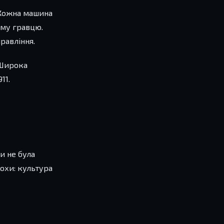
. Кожна машина
ому гравцю.
равління.
 Широка
11.
и не була
охи: культура