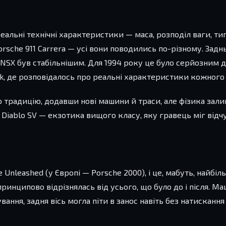
еальні технічні характеристики — маса, розподіл ваги, ти
 Porsche 911 Carrera — усі вони поводились по-різному. Зад
NSX був стабільнішим. Для 1994 року це було серйозним д
ck, де розповідалось про реальні характеристики кожного
и цю традицію, додавши нові машини й траси, але фізика зал
i Diablo SV — екзотика вищого класу, яку гравець міг відч
 Unleashed (у Європі — Porsche 2000), і це, мабуть, найбіл
 принципово відрізнялась від усього, що було до і після. 
вання, задня вісь могла піти в занос навіть без натискання