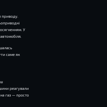
п приводу.
ньоприводні
осягненням. У
 автомобіля.
ишалась
ути саме як
ьш
Машини реагували
 на газ — просто