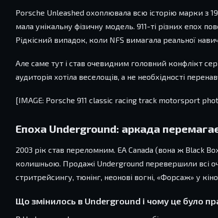
Porsche Unleashed охоплювала всю історію марки з 19
мала унікальну фізичну модель. 911-ті різних епох по
Рідкісний випадок, коли NFS вимагала реальної навич
Але саме тут і став очевидним головний конфлікт сер
аудиторія хотіла веселощів, а не необхідності перена
[IMAGE: Porsche 911 classic racing track motorsport pho
Епоха Underground: аркада перемага
2003 рік став переломним. EA Canada (вона ж Black Box
колишньою. Продажі Underground перевершили всі очік
стритрейсингу, тюнінг, неонові вогні, «Форсаж» у кін
Що змінилось в Underground і чому це було п