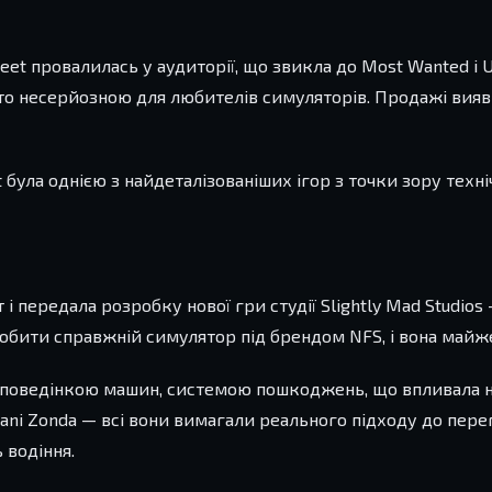
eet провалилась у аудиторії, що звикла до Most Wanted і 
дто несерйозною для любителів симуляторів. Продажі вия
t була однією з найдеталізованіших ігор з точки зору техн
і передала розробку нової гри студії Slightly Mad Studio
 зробити справжній симулятор під брендом NFS, і вона майж
ю поведінкою машин, системою пошкоджень, що впливала на
ani Zonda — всі вони вимагали реального підходу до пере
 водіння.