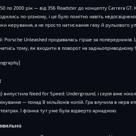
50 по 2000 рік — від 356 Roadster до концепту Carrera GT
водились по-різному, і це було помітно навіть недосвідчен
ки керування, а не просто натискання газу й рульового уп
ії: Porsche Unleashed продавалась гірше за попередників.
вчатись тому, як входити в поворот на задньоприводному 9
tography]
є
) випустила Need for Speed: Underground, і серія вже нікол
ування — понад 8 мільйонів копій. Гра влучила в нерв еп
отеатрах. І фізика тут уже була відверто аркадною.
равильно