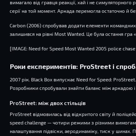
вимагало від гравця реакції, хай і не симуляторного
серії на той момент. Аркада перемогла остаточно й б
Carbon (2006) спробував додати елементи командних п
залишився на рівні Most Wanted. Це була остання гра 
[IMAGE: Need for Speed Most Wanted 2005 police chase 
Роки експериментів: ProStreet і спро
2007 рік. Black Box випускає Need for Speed: ProStreet
Розробники спробували знайти баланс між аркадою і с
ProStreet: між двох стільців
ProStreet відмовилась від відкритого світу й поліцейс
speed challenge — чотири режими з різними вимогами
налаштування підвіски, аеродинаміку, тиск у шинах. 