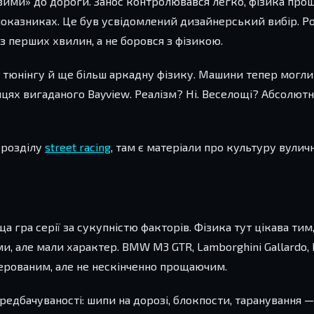
вими» до дороги. Занос контролювався легко, фізика про
 показниках. Це був усвідомлений дизайнерський вибір. 
 перших хвилин, а не боровся з фізикою.
е тюнінгу й ще більш аркадну фізику. Машини тепер могли
ях вигаданого Bayview. Реалізм? Ні. Веселощі? Абсолютні.
 розділу
street racing
, там є матеріали про культуру вулич
а гра серії за сукупністю факторів. Фізика тут цікава ти
, але мали характер. BMW M3 GTR, Lamborghini Gallardo, 
ерованим, але не нескінченно прощаючим.
едбачуваності: шипи на дорозі, блокпости, таранування —