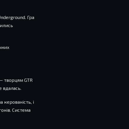
Underground. Гра
вились
ічних
s — творцям GTR
е вдалась.
 керованість, і
гонів. Система