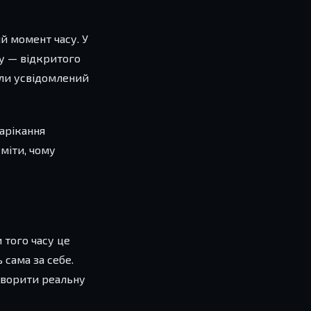
й момент часу. У
му — відкритого
или усвідомлений
нарікання
уміти, чому
и того часу це
 сама за себе.
творити реальну