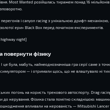
 рівня. Most Wanted розійшлась тиражем понад 16 мільйоні
езповоротно.
ерегонів і canyon racing з унікальною дрифт-механікою, 
«золотої ери» Black Box перед початком експериментів.
highway night]
ба повернути фізику
. І це була, мабуть, найнеоднозначніша гра серії саме з точ
имулятором — і отримали щось, що не влаштувало ні тих, 
ьких погонь на користь трекового автоспорту. Drag racing, 
 до керування. Фізика стала помітно складнішою: машини
Пошкодження впливали на керованість — Mitsubishi Lancer