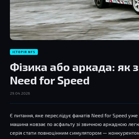
ІСТОРІЯ NFS
Фізика або аркада: як
Need for Speed
29.04.2026
Є питання, яке переслідує фанатів Need for Speed уже
машина ковзає по асфальту зі звичною аркадною легкі
серія стати повноцінним симулятором — конкурентом G