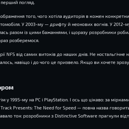
на перший погляд.
дображення того, чого хотіла аудиторія в кожен конкретни
втомобіля. У 2003-му — дрифту й неонових вогнів. У 2012-
алась разом із цими бажаннями, і щоразу розробники роб
араз розберемося.
ії NFS від самих витоків до наших днів. Не ностальгічне 
алось, навіщо і до чого це призвело. Якщо ви хочете зроз
ором
м у 1995-му на PC і PlayStation. І ось що цікаво: за міркам
Track Presents: The Need for Speed — повна назва говорить
ало тон: розробники з Distinctive Software прагнули від