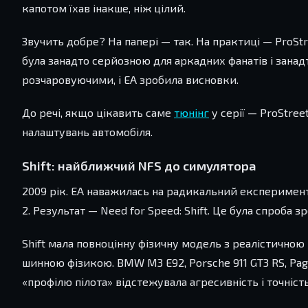
капотом їхав інакше, ніж цілий.
Звучить добре? На папері — так. На практиці — ProStr
була занадто серйозною для аркадних фанатів і зана
розчаровуючими, і EA зробила висновки.
До речі, якщо цікавить саме
тюнінг
у серії — ProStree
налаштувань автомобіля.
Shift: найближчий NFS до симулятора
2009 рік. EA наважилась на радикальний експеримент 
2. Результат — Need for Speed: Shift. Це була спроба
Shift мала повноцінну фізичну модель з реалістично
шинною фізикою. BMW M3 E92, Porsche 911 GT3 RS, Pag
«профілю пілота» відстежувала агресивність і точність