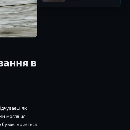
межами ігрової індустрії
вання в
ідчуваєш, як
Чи могла ця
 буває, криється