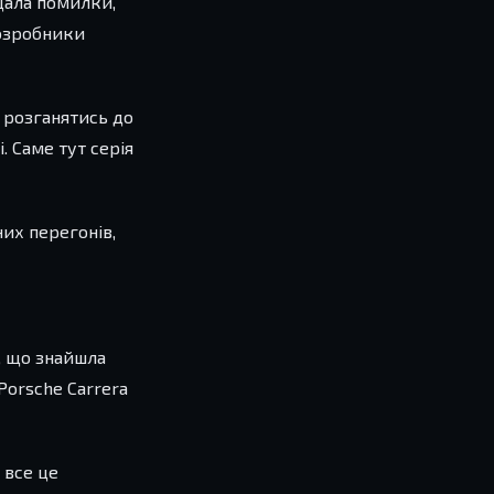
щала помилки,
Розробники
 розганятись до
 Саме тут серія
них перегонів,
м, що знайшла
Porsche Carrera
 все це