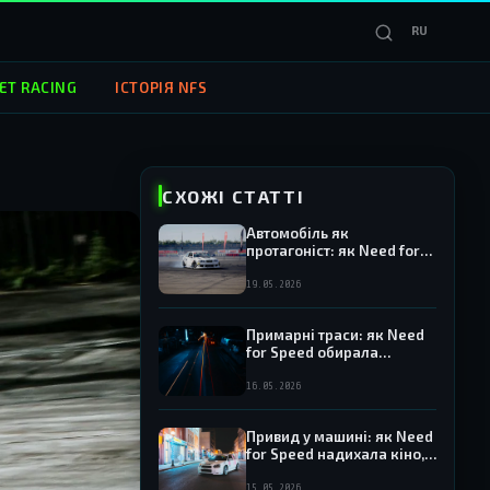
RU
ET RACING
ІСТОРІЯ NFS
СХОЖІ СТАТТІ
Автомобіль як
протагоніст: як Need for
Speed перетворювала
машини на персонажів
19.05.2026
Примарні траси: як Need
for Speed обирала
реальні та вигадані
локації
16.05.2026
Привид у машині: як Need
for Speed надихала кіно,
музику і моду —
культурний слід серії за
15.05.2026