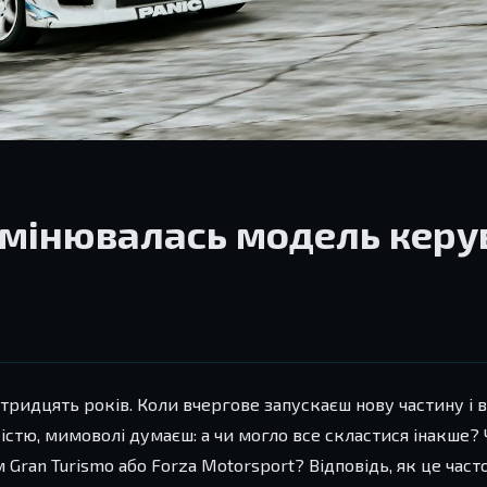
 змінювалась модель керу
 тридцять років. Коли вчергове запускаєш нову частину і в
стю, мимоволі думаєш: а чи могло все скластися інакше? 
ran Turismo або Forza Motorsport? Відповідь, як це часто