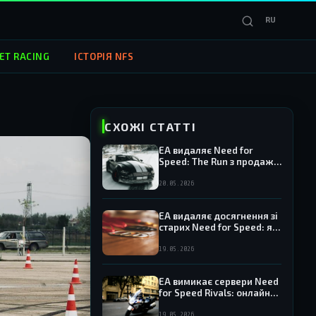
RU
ET RACING
ІСТОРІЯ NFS
СХОЖІ СТАТТІ
EA видаляє Need for
Speed: The Run з продажу
— гра зникає з Origin та EA
App
20.05.2026
EA видаляє досягнення зі
старих Need for Speed: які
ігри потрапили під
роздачу
19.05.2026
EA вимикає сервери Need
for Speed Rivals: онлайн
іде в історію
19.05.2026