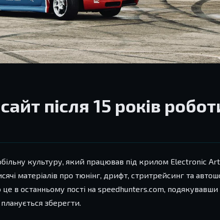
сайт після 15 років робот
ільну культуру, який працював під крилом Electronic Art
исячі матеріалів про тюнінг, дрифт, стритрейсинг та автошо
 це в останньому пості на speedhunters.com, подякувавши 
, планується зберегти.