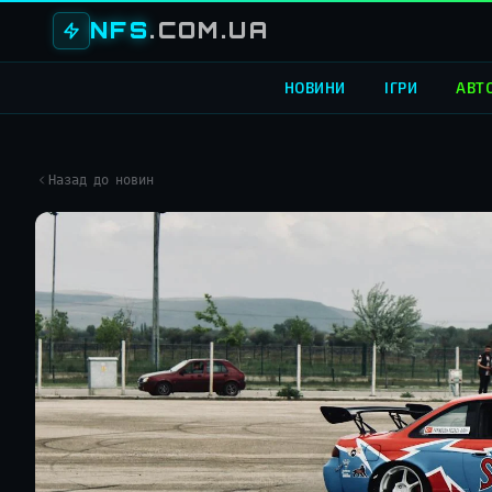
NFS
.COM.UA
НОВИНИ
ІГРИ
АВТ
Назад до новин