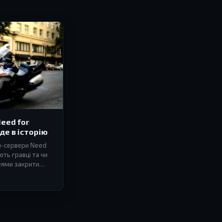
eed for
іде в історію
н-сервери Need
ють гравці та чи
еями закрити