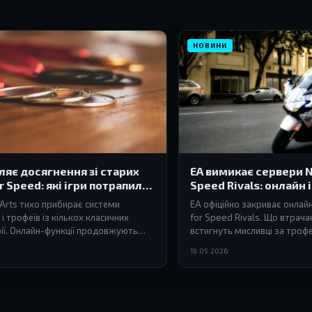
НОВИНИ
ляє досягнення зі старих
EA вимикає сервери N
r Speed: які ігри потрапили
Speed Rivals: онлайн 
дачу
c Arts тихо прибирає системи
EA офіційно закриває онлай
і трофеїв із кількох класичних
for Speed Rivals. Що втрача
рії. Онлайн-функції продовжують
встигнуть мисливці за троф
я, і це стосується вже не лише
платину — розбираємося.
19.05.2026
єра.