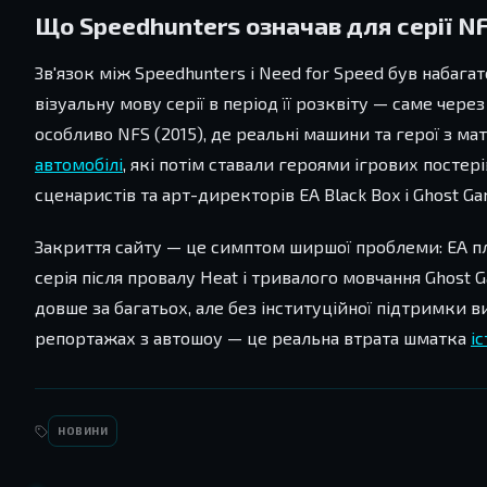
Що Speedhunters означав для серії N
Зв'язок між Speedhunters і Need for Speed був набаг
візуальну мову серії в період її розквіту — саме чер
особливо NFS (2015), де реальні машини та герої з ма
автомобілі
, які потім ставали героями ігрових постері
сценаристів та арт-директорів EA Black Box і Ghost G
Закриття сайту — це симптом ширшої проблеми: EA пла
серія після провалу Heat і тривалого мовчання Ghost
довше за багатьох, але без інституційної підтримки в
репортажах з автошоу — це реальна втрата шматка
іс
НОВИНИ