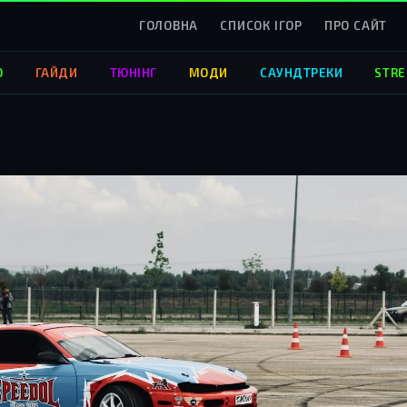
ГОЛОВНА
СПИСОК ІГОР
ПРО САЙТ
О
ГАЙДИ
ТЮНІНГ
МОДИ
САУНДТРЕКИ
STRE