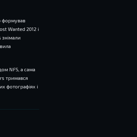
но формував
ost Wanted 2012 і
s знімали
ивила
дом NFS, а сама
ers тримався
их фотографіях і