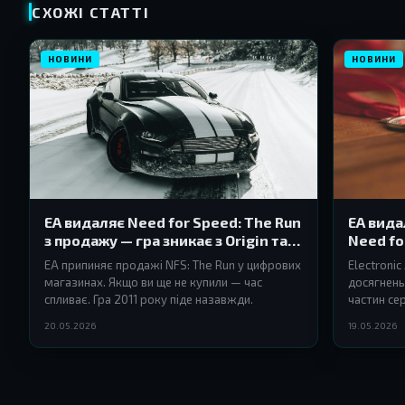
СХОЖІ СТАТТІ
НОВИНИ
НОВИНИ
EA видаляє Need for Speed: The Run
EA вида
з продажу — гра зникає з Origin та
Need fo
EA App
під роз
EA припиняє продажі NFS: The Run у цифрових
Electroni
магазинах. Якщо ви ще не купили — час
досягнень 
спливає. Гра 2011 року піде назавжди.
частин се
згортатис
20.05.2026
19.05.2026
мультипле