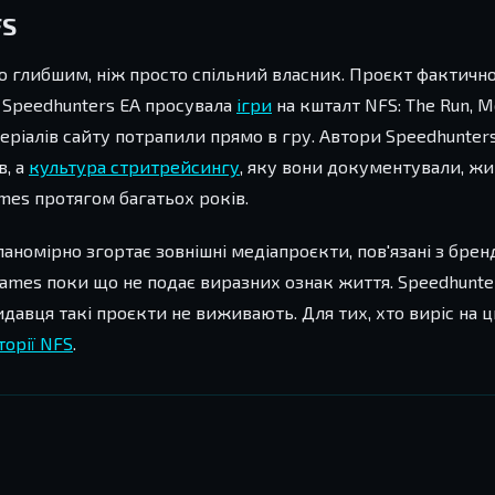
FS
ато глибшим, ніж просто спільний власник. Проєкт фактич
ез Speedhunters EA просувала
ігри
на кшталт NFS: The Run, M
теріалів сайту потрапили прямо в гру. Автори Speedhunter
в, а
культура стритрейсингу
, яку вони документували, ж
ames протягом багатьох років.
номірно згортає зовнішні медіапроєкти, пов'язані з брен
 Games поки що не подає виразних ознак життя. Speedhunt
идавця такі проєкти не виживають. Для тих, хто виріс на ц
торії NFS
.