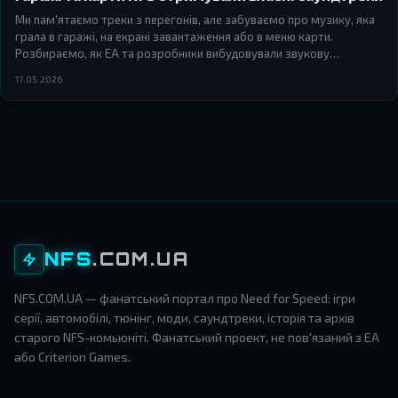
Ми пам'ятаємо треки з перегонів, але забуваємо про музику, яка
грала в гаражі, на екрані завантаження або в меню карти.
Розбираємо, як EA та розробники вибудовували звукову
архітектуру інтерфейсу в іграх серії Need for Speed — і чому це
17.05.2026
працювало краще, ніж здається.
NFS
.COM.UA
NFS.COM.UA — фанатський портал про Need for Speed: ігри
серії, автомобілі, тюнінг, моди, саундтреки, історія та архів
старого NFS-комьюніті. Фанатський проект, не пов'язаний з EA
або Criterion Games.