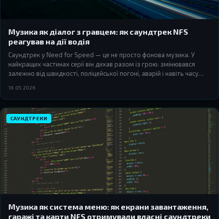
Музика як діалог з гравцем: як саундтрек NFS
реагував на дії водія
Саундтрек у Need for Speed — це не просто фонова музика. У
найкращих частинах серії він дихав разом із грою: змінювався
залежно від швидкості, поліцейської погоні, аварій і навіть часу
доби. Розбираємо, як розробники перетворювали музику на
18.05.2026
живий елемент геймплею.
САУНДТРЕКИ
Музика як система меню: як екрани завантаження,
гаражі та карти NFS отримували власні саундтреки