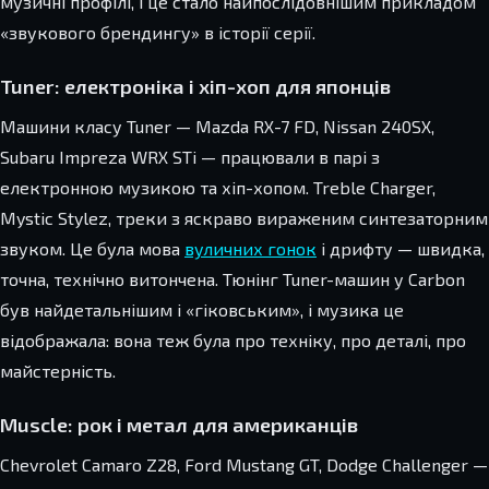
музичні профілі, і це стало найпослідовнішим прикладом
«звукового брендингу» в історії серії.
Tuner: електроніка і хіп-хоп для японців
Машини класу Tuner — Mazda RX-7 FD, Nissan 240SX,
Subaru Impreza WRX STi — працювали в парі з
електронною музикою та хіп-хопом. Treble Charger,
Mystic Stylez, треки з яскраво вираженим синтезаторним
звуком. Це була мова
вуличних гонок
і дрифту — швидка,
точна, технічно витончена. Тюнінг Tuner-машин у Carbon
був найдетальнішим і «гіковським», і музика це
відображала: вона теж була про техніку, про деталі, про
майстерність.
Muscle: рок і метал для американців
Chevrolet Camaro Z28, Ford Mustang GT, Dodge Challenger —