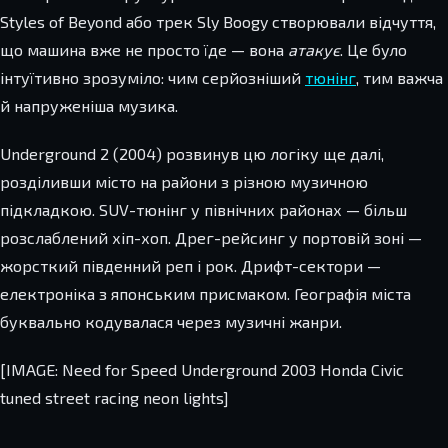
Styles of Beyond або трек Sly Boogy створювали відчуття,
що машина вже не просто їде — вона
атакує
. Це було
інтуїтивно зрозуміло: чим серйозніший
тюнінг
, тим важча
й напруженіша музика.
Underground 2 (2004) розвинув цю логіку ще далі,
розділивши місто на райони з різною музичною
підкладкою. SUV-тюнінг у північних районах — більш
розслаблений хіп-хоп. Дрег-рейсинг у портовій зоні —
жорсткий південний реп і рок. Дрифт-сектори —
електроніка з японським присмаком. Географія міста
буквально кодувалася через музичні жанри.
[IMAGE: Need for Speed Underground 2003 Honda Civic
tuned street racing neon lights]