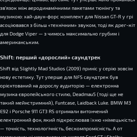
зв'язок між аеродинамічними пакетами тюнінгу та
музикою: хай-даун-форс комплект для Nissan GT-R у грі
асоціювався з більш «технічним» звуком, тоді як дрег-кіт
для Dodge Viper — з чимось максимально грубим і
американським.
Shift: перший «дорослий» саундтрек
Shift від Slightly Mad Studios (2009) приніс у серію зовсім
нову естетику. Тут уперше для NFS саундтрек був
орієнтований на дорослу аудиторію — електронна
музика європейського стилю, Deadmau5 (тоді ще не
такий мейнстримний), Funtcase, Laidback Luke. BMW M3
E92 і Porsche 911 GT3 RS отримали витончений
електронний фон, який підкреслював їхню «німецькість»
— точність, технологічність, бескомпромісність. А от
американські масклкари на кшталт Ford GT і Shelby