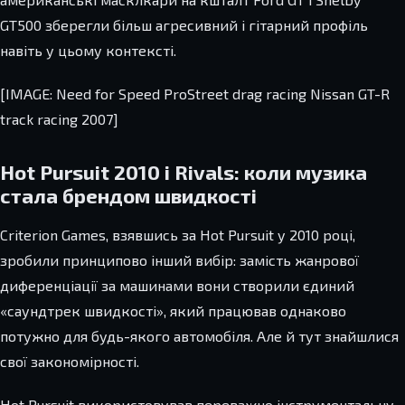
GT500 зберегли більш агресивний і гітарний профіль
навіть у цьому контексті.
[IMAGE: Need for Speed ProStreet drag racing Nissan GT-R
track racing 2007]
Hot Pursuit 2010 і Rivals: коли музика
стала брендом швидкості
Criterion Games, взявшись за Hot Pursuit у 2010 році,
зробили принципово інший вибір: замість жанрової
диференціації за машинами вони створили єдиний
«саундтрек швидкості», який працював однаково
потужно для будь-якого автомобіля. Але й тут знайшлися
свої закономірності.
Hot Pursuit використовував переважно інструментальну