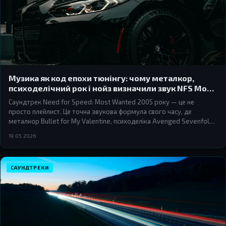
Музика як код епохи тюнінгу: чому металкор,
психоделічний рок і нойз визначили звук NFS Most
Wanted 2005
Саундтрек Need for Speed: Most Wanted 2005 року — це не
просто плейлист. Це точна звукова формула свого часу, де
металкор Bullet for My Valentine, психоделіка Avenged Sevenfold і
нойз-рок Prodigy склалися в музичний портрет цілого покоління
19.05.2026
вуличних гонщиків.
САУНДТРЕКИ