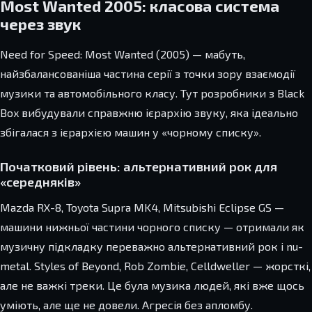
Most Wanted 2005: класова система
через звук
Need for Speed: Most Wanted (2005) — мабуть,
найзбалансованіша частина серії з точки зору взаємодії
музики та автомобільного класу. Тут розробники з Black
Box вибудували справжню ієрархію звуку, яка ідеально
збігалася з ієрархією машин у «чорному списку».
Початковий рівень: альтернативний рок для
«середняків»
Mazda RX-8, Toyota Supra MK4, Mitsubishi Eclipse GS —
машини нижньої частини чорного списку — отримали як
музичну підкладку переважно альтернативний рок і nu-
metal. Styles of Beyond, Rob Zombie, Celldweller — жорсткі,
але не важкі треки. Це була музика людей, які вже щось
уміють, але ще не довели. Агресія без апломбу.