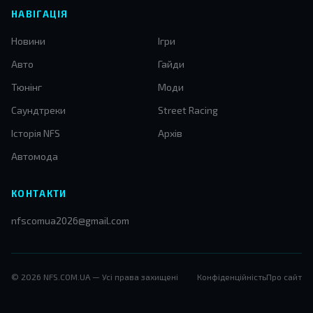
НАВІГАЦІЯ
Новини
Ігри
Авто
Гайди
Тюнінг
Моди
Саундтреки
Street Racing
Історія NFS
Архів
Автомода
КОНТАКТИ
nfscomua2026@gmail.com
© 2026 NFS.COM.UA — Усі права захищені
Конфіденційність
Про сайт