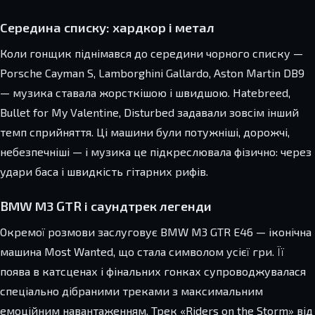
Середина списку: хардкор і метал
Коли гонщик піднімався до середини чорного списку —
Porsche Cayman S, Lamborghini Gallardo, Aston Martin DB9
— музика ставала жорсткішою і швидшою. Hatebreed,
Bullet for My Valentine, Disturbed задавали зовсім інший
темп сприйняття. Ці машини були потужніші, дорожчі,
небезпечніші — і музика це підкреслювала фізично: через
удари баса і швидкість гітарних рифів.
BMW M3 GTR і саундтрек легенди
Окремої розмови заслуговує BMW M3 GTR E46 — іконічна
машина Most Wanted, що стала символом усієї гри. Її
поява в катсценах і фінальних гонках супроводжувалася
спеціально дібраними треками з максимальним
емоційним навантаженням. Трек «Riders on the Storm» від