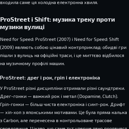
входила саме ця холодна електронна хвиля.
ProStreet і Shift: музика треку проти
музики вулиці
Need for Speed: ProStreet (2007) і Need for Speed: Shift
(2009) являють собою цікавий контрприклад: обидві гри
пішли з вулиць на офіційні траси, і це миттєво відбилося
на музичному профілі машин.
ProStreet: дрег і рок, гріп і електроніка
У ProStreet різні дисципліни отримали різні саундтреки.
Дрег-гонки — важкий рок і метал (Dopamine, Clutch).
Гріп-гонки — більш чиста електроніка і синт-рок. Дрифт
— хіп-хоп з японськими мотивами. Це була пряма калька
з Carbon, але перенесена в контрольоване трасове
середовище. Цікаво, що саме тут уперше явно проявився