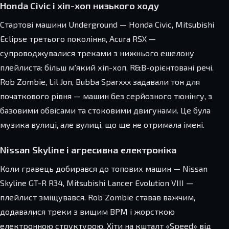
Honda Civic і хіп-хоп низького ходу
Стартові машини Underground — Honda Civic, Mitsubishi
Eclipse третього покоління, Acura RSX —
супроводжувалися треками з нижнього ешелону
плейлиста: більш м'який хіп-хоп, R&B-орієнтовані речі.
Rob Zombie, Lil Jon, Bubba Sparxxx задавали тон для
початкового рівня — машин без серйозного тюнінгу, з
базовими обвісами та стоковими двигунами. Це була
музика вулиці, але вулиці, що ще не отримала імені.
Nissan Skyline і агресивна електроніка
Коли гравець добирався до топових машин — Nissan
Skyline GT-R R34, Mitsubishi Lancer Evolution VIII —
плейлист зміщувався. Rob Zombie ставав важчим,
додавалися треки з вищим BPM і жорсткою
електронною структурою. Хіти на кшталт «Speed» від