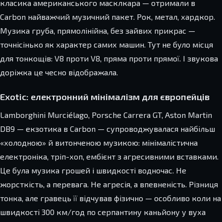
класика американського масклкара — отримали в
Carbon найважчий музичний пакет. Рок, метал, хардкор.
Музика груба, прямолінійна, без зайвих прикрас —
точнісінько як характер самих машин. Тут не було місця
для тонкощів: V8 проти V8, пряма проти прямої. І звукова
доріжка це чесно відображала.
Exotic: електронний мінімалізм для європейців
Lamborghini Murciélago, Porsche Carrera GT, Aston Martin
DB9 — екзотика в Carbon — супроводжувалася найбільш
«холодною» й витонченою музикою: мінімалістична
електроніка, тріп-хоп, ембієнт з агресивними вставками.
Це була музика грошей і швидкості водночас. Не
жорсткість, а перевага. Не агресія, а впевненість. Різниця
тонка, але гравець її відчував фізично — особливо коли на
швидкості 300 км/год по серпантину каньйону у вуха