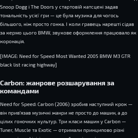
Snoop Dogg і The Doors у стартовій катсцені задав
тональність усієї гри — це була музика для чогось
більшого, ніж просто гонка. І коли гравець нарешті сідав
за кермо цього BMW, звукове оформлення працювало як
коронація.
[IMAGE: Need for Speed Most Wanted 2005 BMW M3 GTR
black list racing highway]
Carbon: жанрове розшарування за
командами
Need for Speed: Carbon (2006) зробив наступний крок —
він прив'язав музичні жанри не просто до машин, а до
цілих гоночних культур. Три класи машин у Carbon —
Tuner, Muscle та Exotic — отримали принципово різні