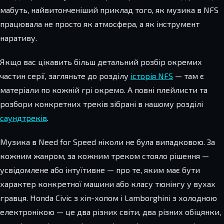
мабуть, найвитонченіший приклад того, як музика в NFS
працювала не просто як атмосфера, а як інструмент
наративу.
Якщо вас цікавить більш детальний розбір окремих
частин серії, загляньте до розділу
історія NFS
— там є
матеріали по кожній грі окремо. А повні плейлисти та
розбори конкретних треків зібрані в нашому розділі
саундтреків
.
Музика в Need for Speed ніколи не була випадковою. За
кожним жанром, за кожним треком стояло рішення —
усвідомлене або інтуїтивне — про те, яким має бути
характер конкретної машини або класу тюнінгу у вухах
гравця. Honda Civic з хіп-хопом і Lamborghini з холодною
електронікою — це два різних світи, два різних обіцянки,