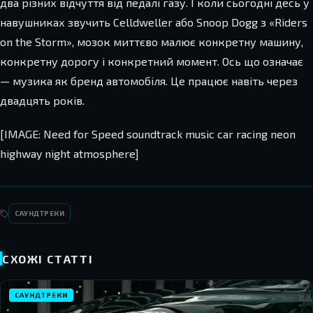
два різних відчуття від педалі газу. І коли сьогодні десь у
навушниках звучить Celldweller або Snoop Dogg з «Riders
on the Storm», мозок миттєво малює конкретну машину,
конкретну дорогу і конкретний момент. Ось що означає
— музика як бренд автомобіля. Це працює навіть через
двадцять років.
[IMAGE: Need for Speed soundtrack music car racing neon
highway night atmosphere]
САУНДТРЕКИ
СХОЖІ СТАТТІ
САУНДТРЕКИ