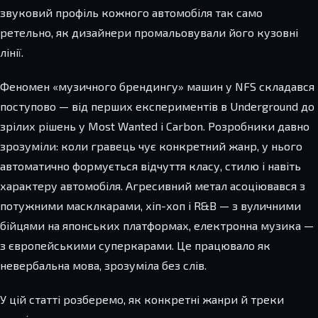
звуковий профіль кожного автомобіля так само
ретельно, як дизайнери промальовували його кузовні
лінії.
Феномен «музичного брендингу» машин у NFS складався
поступово — від перших експериментів в Underground до
зрілих рішень у Most Wanted і Carbon. Розробники давно
зрозуміли: коли гравець чує конкретний жанр, у нього
автоматично формується відчуття класу, стилю і навіть
характеру автомобіля. Агресивний метал асоціювався з
потужними масклкарами, хіп-хоп і R&B — з вуличними
бійцями на японських платформах, електронна музика —
з європейськими суперкарами. Це працювало як
невербальна мова, зрозуміла без слів.
У цій статті розберемо, як конкретні жанри й треки