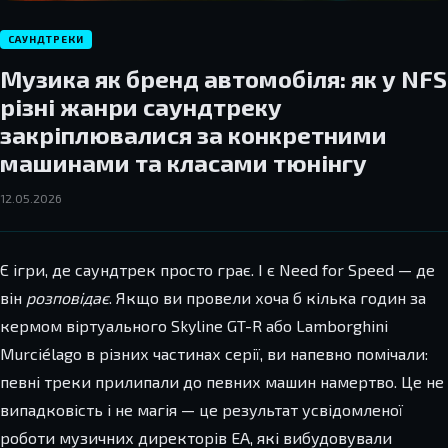
САУНДТРЕКИ
Музика як бренд автомобіля: як у NFS
різні жанри саундтреку
закріплювалися за конкретними
машинами та класами тюнінгу
12.05.2026
Є ігри, де саундтрек просто грає. І є Need for Speed — де
він
розповідає
. Якщо ви провели хоча б кілька годин за
кермом віртуального Skyline GT-R або Lamborghini
Murciélago в різних частинах серії, ви напевно помічали:
певні треки прилипали до певних машин намертво. Це не
випадковість і не магія — це результат усвідомленої
роботи музичних директорів EA, які вибудовували