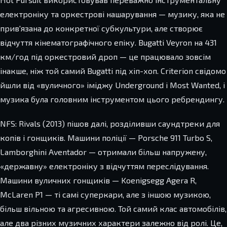
електроніку та оркестрові нашарування — музику, яка не
прив'язана до конкретної субкультури, але створює
відчуття кінематографічного епіку. Bugatti Veyron на 431
км/год під оркестровий дроп — це працювало зовсім
інакше, ніж той самий Bugatti під хіп-хоп. Criterion свідомо
йшли від «вуличного» іміджу Underground і Most Wanted, і
музика була головним інструментом цього ребрендингу.
NFS: Rivals (2013) пішов далі, розділивши саундтреки для
копів і гонщиків. Машини поліції — Porsche 911 Turbo S,
Lamborghini Aventador — отримали більш напружену,
«державну» електроніку з відчуттям переслідування.
Машини вуличних гонщиків — Koenigsegg Agera R,
McLaren P1 — ті самі суперкари, але з іншою музикою,
більш вільною та агресивною. Той самий клас автомобілів,
але два різних музичних характери залежно від ролі. Це,