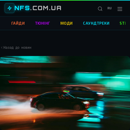
NFS
.COM.UA
RU
О
ГАЙДИ
ТЮНІНГ
МОДИ
САУНДТРЕКИ
STRE
Назад до новин