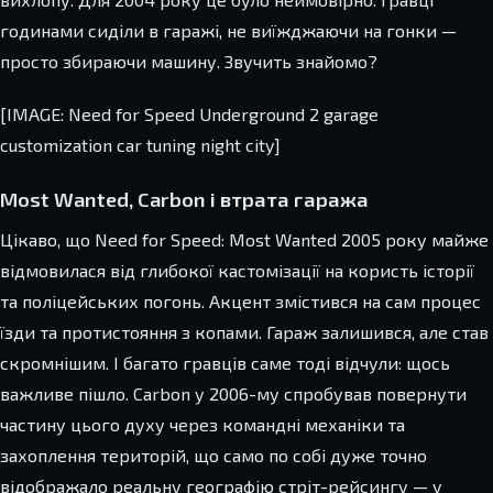
годинами сиділи в гаражі, не виїжджаючи на гонки —
просто збираючи машину. Звучить знайомо?
[IMAGE: Need for Speed Underground 2 garage
customization car tuning night city]
Most Wanted, Carbon і втрата гаража
Цікаво, що Need for Speed: Most Wanted 2005 року майже
відмовилася від глибокої кастомізації на користь історії
та поліцейських погонь. Акцент змістився на сам процес
їзди та протистояння з копами. Гараж залишився, але став
скромнішим. І багато гравців саме тоді відчули: щось
важливе пішло. Carbon у 2006-му спробував повернути
частину цього духу через командні механіки та
захоплення територій, що само по собі дуже точно
відображало реальну географію стріт-рейсингу — у