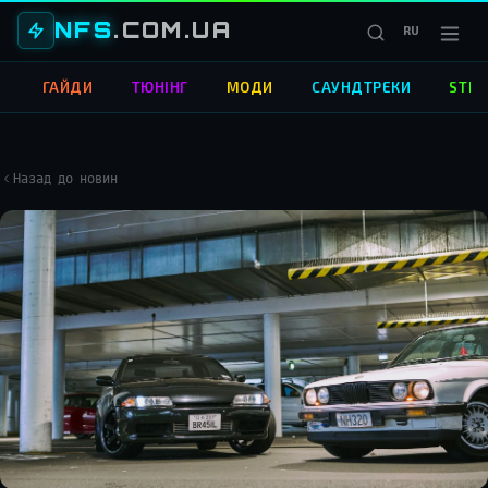
NFS
.COM.UA
RU
О
ГАЙДИ
ТЮНІНГ
МОДИ
САУНДТРЕКИ
STRE
Назад до новин