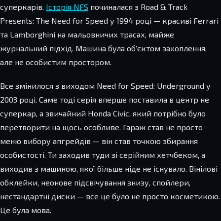
суперкарів.
Історія NFS
починалася з Road & Track
Presents: The Need for Speed у 1994 році — красиві Ferrari
та Lamborghini на мальовничих трасах, майже
журнальний підхід. Машина була об'єктом захоплення,
але не особистим простором.
Все змінилося з виходом Need for Speed: Underground у
2003 році. Саме тоді серія вперше поставила в центр не
суперкар, а звичайний Honda Civic, який потрібно було
перетворити на щось особливе. Гараж став не просто
меню вибору апгрейдів — він став точкою збирання
особистості. Ти заходив туди зі серійним хетчбеком, а
виходив з машиною, якої більше ніде не існувало. Вінілові
обклейки, неонове підсвічування знизу, спойлери,
нестандартні диски — все це було не просто косметикою.
Це була мова.