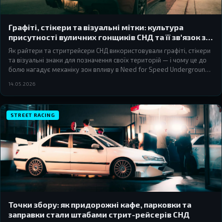
Графіті, стікери та візуальні мітки: культура
присутності вуличних гонщиків СНД та її зв'язок з
NFS
Як райтери та стритрейсери СНД використовували графіті, стікери
та візуальні знаки для позначення своїх територій — і чому це до
болю нагадує механіку зон впливу в Need for Speed Underground і
Most Wanted.
14.05.2026
STREET RACING
Точки збору: як придорожні кафе, парковки та
заправки стали штабами стрит-рейсерів СНД