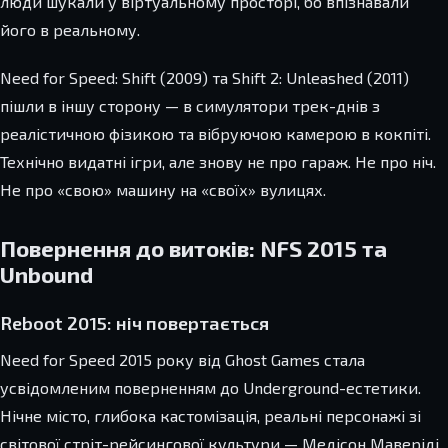
люди шукали у віртуальному просторі, бо впізнавали
його в реальному.
Need for Speed: Shift (2009) та Shift 2: Unleashed (2011)
пішли в іншу сторону — в симулятори трек-днів з
реалістичною фізикою та вібруючою камерою в кокпіті.
Технічно видатні ігри, але знову не про гараж. Не про ніч.
Не про «свою» машину на «своїх» вулицях.
Повернення до витоків: NFS 2015 та
Unbound
Reboot 2015: ніч повертається
Need for Speed 2015 року від Ghost Games стала
усвідомленим поверненням до Underground-естетики.
Нічне місто, глибока кастомізація, реальні персонажі зі
світової стріт-рейсингової культури — Медісон Маверіді,