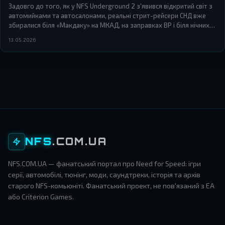
Задовго до того, як у NFS Underground 2 з'явився відкритий світ з
автомийками та автосалонами, реальні стрит-рейсери СНД вже
збиралися біля «Макдаку» на МКАД, на заправках BP і біля нічних
кафе траси М4. Розповідаємо, чому придорожня культура та серія
13.05.2026
Need for Speed — це одна й та сама історія.
NFS
.COM.UA
NFS.COM.UA — фанатський портал про Need for Speed: ігри
серії, автомобілі, тюнінг, моди, саундтреки, історія та архів
старого NFS-комьюніті. Фанатський проект, не пов'язаний з EA
або Criterion Games.