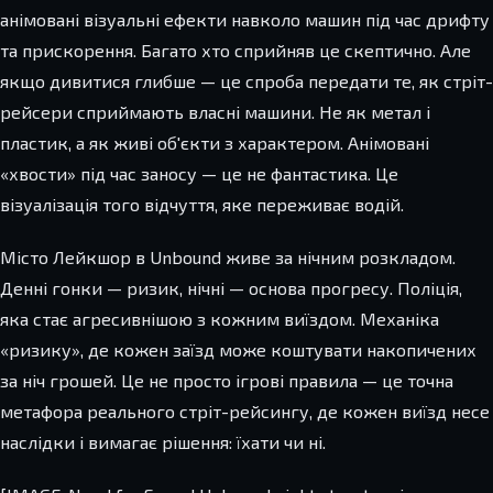
анімовані візуальні ефекти навколо машин під час дрифту
та прискорення. Багато хто сприйняв це скептично. Але
якщо дивитися глибше — це спроба передати те, як стріт-
рейсери сприймають власні машини. Не як метал і
пластик, а як живі об'єкти з характером. Анімовані
«хвости» під час заносу — це не фантастика. Це
візуалізація того відчуття, яке переживає водій.
Місто Лейкшор в Unbound живе за нічним розкладом.
Денні гонки — ризик, нічні — основа прогресу. Поліція,
яка стає агресивнішою з кожним виїздом. Механіка
«ризику», де кожен заїзд може коштувати накопичених
за ніч грошей. Це не просто ігрові правила — це точна
метафора реального стріт-рейсингу, де кожен виїзд несе
наслідки і вимагає рішення: їхати чи ні.