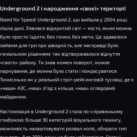
Underground 2 і народження «своєї» території
Need for Speed: Underground 2, що вийшла у 2004 році,
пішла далі. З'явився відкритий світ — місто, яким можна
було просто їздити, без гонки, без мети. Це здавалося
зайвим для гри про швидкість, але насправді було
геніальним рішенням: так відтворювалося відчуття
«свого» району. Ти знав кожен поворот, кожне
паркування, де можна було стати і покрасуватися.
Точнісінько як у реальній стріт-рейсинговій тусовці, де є
«наша» АЗС, «наш» з'їзд з кільця, «наш» оглядовий
майданчик.
Кастомізація в Underground 2 стала по-справжньому
глибокою: більше 30 категорій візуального тюнінгу,
можливість налаштовувати розвал коліс, обирати тип
вихлопу. Для 2004 року це було неймовірно. Гравці