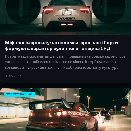
Міфологія провалу: як поломка, програш і борги
формують характер вуличного гонщика СНД
Розбита підвіска, злитий депозит і принизлива поразка від якогось
хлопця на стоковій «дев'ятці» — це не кінець історії вуличного
гонщика, а її справжній початок. Розбираємося, чому культура
стритрейсингу в СНД будується навколо провалу — і як серія Need
18.05.2026
for Speed навмисно вбудовує поразку у свій наратив.
STREET RACING