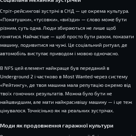
Стріт-рейсингові зустрічі в СНД — це окрема культура.
«Покатушки», «тусовки», «виїзди» — слово може бути
різним, суть одна. Люди збираються не лише щоб
гонятися. Найчастіше — щоб просто бути разом, показати
машину, подивитися на чужі. Це соціальний ритуал, де
автомобіль виступає приводом і мовою одночасно.
В NFS цей елемент найкраще був переданий в
Underground 2 і частково в Most Wanted через систему
«Рейтингу», де твоя машина мала репутацію окремо від
твоїх гоночних результатів. Можна було бути не
найшвидшим, але мати найкрасивішу машину — і це теж
цінувалося. Точнісінько як на реальних зустрічах.
Моди як продовження гаражної культури