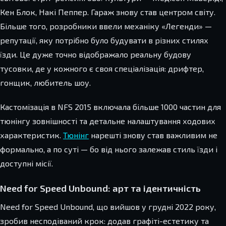
Кен Блок, Накі Пеппер. Гараж знову став центром світу.
Більше того, розробники ввели механіку «Легенди» —
репутації, яку потрібно було будувати в різних стилях
їзди. Це дуже точно відображало реальну будову
тусовки, де у кожного є своя спеціалізація: дрифтер,
гонщик, любитель шоу.
Кастомізація в NFS 2015 включала більше 1000 частин для
тюнінгу зовнішності та детальне налаштування ходових
характеристик.
Тюнінг
нарешті знову став важливим не
формально, а по суті — бо від нього залежав стиль їзди і
доступні місії.
Need for Speed Unbound: арт та ідентичність
Need for Speed Unbound, що вийшов у грудні 2022 року,
зробив несподіваний крок: додав графіті-естетику та