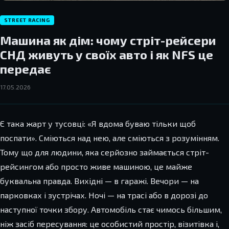
STREET RACING
Машина як дім: чому стріт-рейсери
СНД живуть у своїх авто і як NFS це
передає
17.05.2026
Є така жарт у тусовці: «Я вдома буваю тільки щоб
поспати». Сміються над нею, але сміються з розумінням.
Тому що для людини, яка серйозно займається стріт-
рейсингом або просто живе машиною, це майже
буквальна правда. Вихідні — в гаражі. Вечори — на
парковках і зустрічах. Ночі — на трасі або в дорозі до
наступної точки збору. Автомобіль стає чимось більшим,
ніж засіб пересування: це особистий простір, візитівка і,