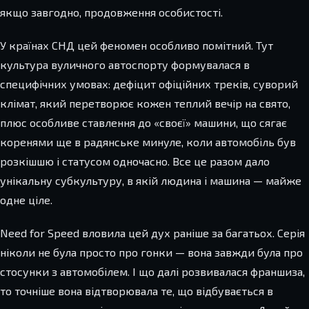
якщо завгодно, продовження особистості.
У країнах СНД цей феномен особливо помітний. Тут
культура вуличного автоспорту формувалася в
специфічних умовах: дефіцит офіційних треків, суворий
клімат, який перетворює кожен теплий вечір на свято,
плюс особливе ставлення до «своєї» машини, що сягає
коренями ще в радянське минуле, коли автомобіль був
розкішшю і статусом одночасно. Все це разом дало
унікальну субкультуру, в якій людина і машина — майже
одне ціле.
Need for Speed вловила цей дух раніше за багатьох. Серія
ніколи не була просто про гонки — вона завжди була про
стосунки з автомобілем. І що далі розвивалася франшиза,
то точніше вона відтворювала те, що відбувається в