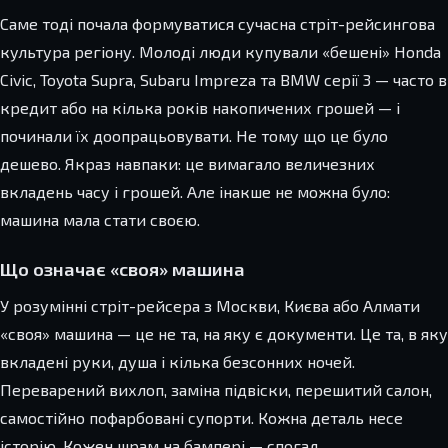
Саме тоді почала формуватися сучасна стріт-рейсингова
культура регіону. Молоді люди купували «бешені» Honda
Civic, Toyota Supra, Subaru Impreza та BMW серії 3 — часто в
кредит або на кілька років накопичених грошей — і
починали їх доопрацьовувати. Не тому що це було
дешево. Якраз навпаки: це вимагало величезних
вкладень часу і грошей. Але інакше не можна було:
машина мала стати своєю.
Що означає «своя» машина
У розумінні стріт-рейсера з Москви, Києва або Алмати
«своя» машина — це не та, на яку є документи. Це та, в яку
вкладені руки, душа і кілька безсонних ночей.
Переварений вихлоп, заміна підвіски, перешитий салон,
самостійно пофарбовані супорти. Кожна деталь несе
історію. Кожен шрам на бампері — спогад.