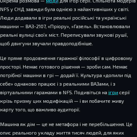
Окрема розмова —
моди
для ігор серії. Спільнота модерів
NFS у СНД завжди була однією з найактивніших у світі.
Люди додавали в ігри реальні російські та українські
машини — ВАЗ-2107, «Пріору», «Газель». Встановлювали
реальні вулиці своїх міст. Переписували звукові рушії,
щоб двигуни звучали правдоподібніше.
Це пряме продовження гаражної філософії в цифровому
просторі. Немає готового рішення — зроби сам. Немає
потрібної машини в грі — додай її. Культура «допили під
себе» однаково працює і з реальними ВАЗами, і з
віртуальними гаражами в NFS. Подивіться на
ігри
серії
крізь призму цих модифікацій — і ви побачите живу
карту того, що важливо аудиторії.
Машина як дім — це не метафора і не перебільшення. Це
опис реального укладу життя тисяч людей, для яких