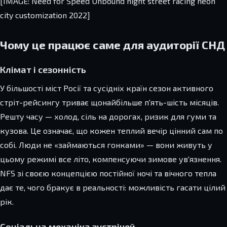
[IMAGE: Need for Speed Unbound night street racing neon
city customization 2022]
Чому це працює саме для аудиторії СНД
Клімат і сезонність
У більшості міст Росії та сусідніх країн сезон активного
стріт-рейсингу триває щонайбільше п'ять-шість місяців.
Решту часу — холод, сіль на дорогах, ризик для гуми та
кузова. Це означає, що кожен теплий вечір цінний сам по
собі. Люди не «займаються гонками» — вони живуть у
цьому режимі все літо, компенсуючи зимове ув'язнення.
NFS зі своєю концепцією постійної ночі та вічного тепла
дає те, чого бракує в реальності: можливість гасати цілий
рік.
Соціальна механіка зустрічей