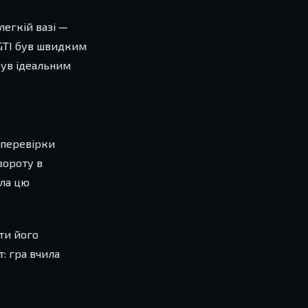
легкій вазі —
 GTI був швидким
 був ідеальним
 перевірки
вороту в
ила цю
ти його
: гра вчила