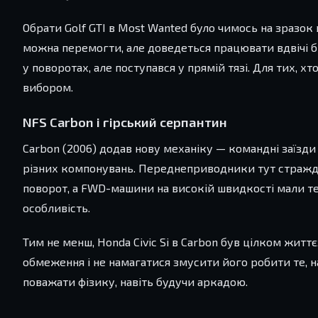
Обрати Golf GTI в Most Wanted було чимось на зразок
можна перемогти, але доведеться працювати вдвічі бі
у поворотах, але поступався у прямій тязі. Для тих, х
вибором.
NFS Carbon і гірський серпантин
Carbon (2006) додав нову механіку — командні заїзди 
різних компонувань. Переднеприводники тут стражда
поворот, а FWD-машини на високій швидкості мали те
особливість.
Тим не менш, Honda Civic Si в Carbon був цілком жит
обмеження і не намагатися змусити його робити те, 
поважати фізику, навіть будучи аркадою.