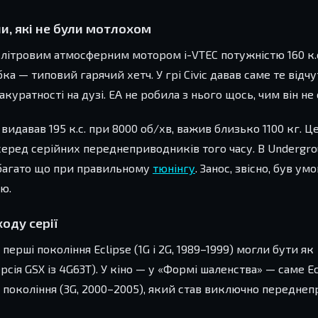
ни, які не були мотлохом
.0-літровим атмосферним мотором i-VTEC потужністю 160 к.
— типовий гарячий хетч. У грі Civic давав саме те відчут
куратності на дузі. EA не робила з нього щось, чим він не 
 видавав 195 к.с. при 8000 об/хв, важив близько 1100 кг. Ц
еред серійних переднеприводників того часу. В Undergro
 багато що при правильному
тюнінгу
. Занос, звісно, був у
ю.
ходу серії
і перші покоління Eclipse (1G і 2G, 1989–1999) могли бути як
я GSX із 4G63T). У кіно — у «Формі шаленства» — саме Ec
о покоління (3G, 2000–2005), який став виключно переднеп