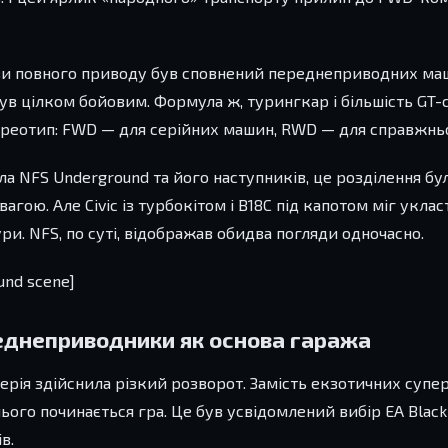
ояви повного приводу був сповнений переднеприводних ма
 був цілком бойовим. Формула ж, турингкар і більшість GT
ереотип: FWD — для серійних машин, RWD — для справжньо
ила NFS Underground та його наступників, це розділення б
агою. Але Civic із турбокітом і B18C під капотом міг укла
и. NFS, по суті, відображав обидва погляди одночасно.
und scene]
реднеприводники як основа гаража
 серія здійснила різкий розворот. Замість екзотичних супе
е з нього починається гра. Це був усвідомлений вибір EA Blac
в.