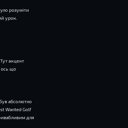
було розуміти
ий урок.
 Тут акцент
 ось що
е був абсолютно
st Wanted Golf
привабливим для