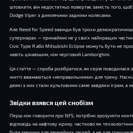
штовхати, він недостатньо повертає замість того, щоб к
Dodge Viper з димлячими задніми колесами.
Але Need for Speed завжди був трохи демократичнішим
суперкарах — принаймні не у своїх найкращих частина
Civic Type R або Mitsubishi Eclipse можуть бути не п
навіть цікавішим, ніж черговий Lamborghini.
Ця стаття — спроба розібратися, як серія поводилас
житті вважаються «неправильними» для треку. Наскіль
деякі з них стали культовими саме завдяки іграм, а не
Звідки взявся цей снобізм
Перш ніж говорити про NFS, потрібно зрозуміти конте
відповідь на нафтову кризу, частково як технологічни
були машини для звичайних людей, а не для гонщикі