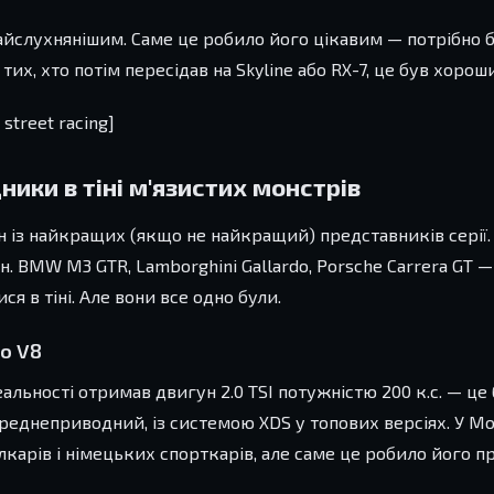
 найслухнянішим. Саме це робило його цікавим — потрібно 
тих, хто потім пересідав на Skyline або RX-7, це був хорош
street racing]
ики в тіні м'язистих монстрів
 із найкращих (якщо не найкращий) представників серії.
. BMW M3 GTR, Lamborghini Gallardo, Porsche Carrera GT —
 в тіні. Але вони все одно були.
го V8
реальності отримав двигун 2.0 TSI потужністю 200 к.с. — ц
реднеприводний, із системою XDS у топових версіях. У Mo
карів і німецьких спорткарів, але саме це робило його 