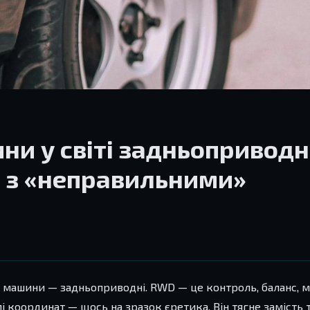
и у світі задньопривод
я з «неправильними»
і машини — задньоприводні. RWD — це контроль, баланс, 
і координат — щось на зразок єретика. Він тягне замість 