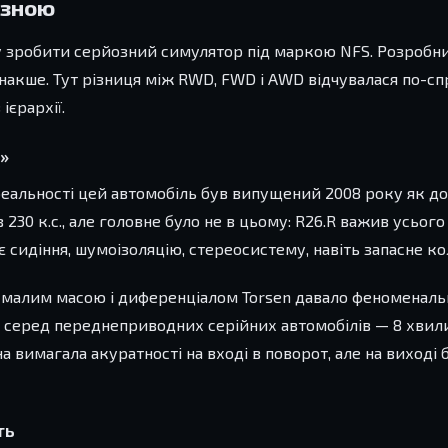
йозною
обу зробити серйозний симулятор під маркою NFS. Розроб
ім інакше. Тут різниця між RWD, FWD і AWD відчувалася по-
єрархії.
»
 реальності цей автомобіль був випущений 2008 року як д
30 к.с., але головне було не в цьому: R26.R важив усього 
сидіння, шумоізоляцію, стереосистему, навіть запасне ко
 малим масою і диференціалом Torsen давало феноменаль
 серед переднеприводних серійних автомобілів — 8 хвили
на вимагала акуратності на вході в поворот, але на виході
ть