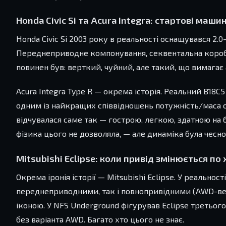
Honda Civic Si та Acura Integra: стартові маши
Honda Civic Si 2003 року в реальності оснащувався 2
Переднеприводне компонування, секвентальна коробка 
повинен був: верткий, чуйний, але такий, що вимагає а
Acura Integra Type R — окрема історія. Реальний B18C5
одним із найкращих співвідношень потужність/маса с
відчувалася саме так — гострою, легкою, здатною на
фізика цього не дозволяла, — але динаміка була чесно
Mitsubishi Eclipse: коли привід змінюється по 
Окрема іронія історії — Mitsubishi Eclipse. У реальност
переднеприводними, так і повнопривідними (AWD-версі
іконою. У NFS Underground фігурував Eclipse третьог
без варіанта AWD. Багато хто цього не знає.