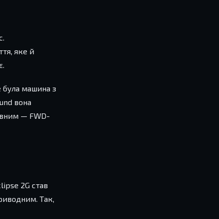
с.
тя, яке й
є.
е була машина з
und вона
мовним — FWD-
lipse 2G став
риводним. Так,