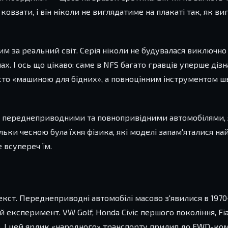
овзати, і він ніколи не виглядатиме на плакаті так, як виг
 за реальний світ. Серія ніколи не будувалася виключно 
х. І ось що цікаво: саме в NFS багато гравців уперше діз
росто «машиною для бідних», а повноцінним інструментом шв
я з переднеприводними та повнопривідними автомобілями, 
ки чесною була їхня фізика, які моделі запам'яталися най
 всупереч їм.
кст. Переднеприводні автомобілі масово з'явилися в 1970
й експеримент. VW Golf, Honda Civic першого покоління, Fi
в. І цей ярлик «народного» транспорту прилип до FWD-ко