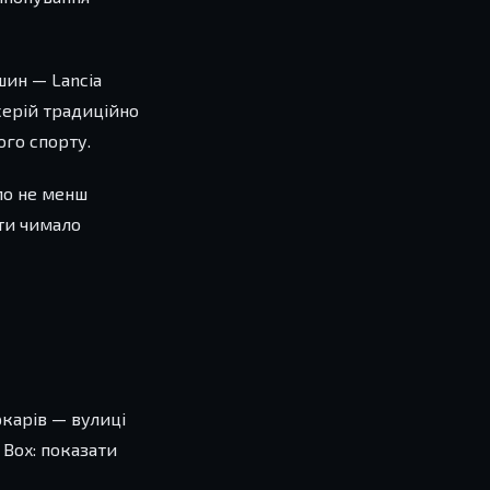
шин — Lancia
-серій традиційно
го спорту.
уло не менш
сти чимало
ркарів — вулиці
k Box: показати