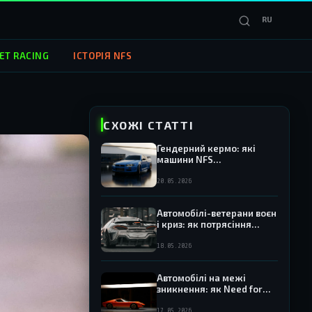
RU
ET RACING
ІСТОРІЯ NFS
СХОЖІ СТАТТІ
Гендерний кермо: які
машини NFS
асоціювалися з жіночими
персонажами
20.05.2026
Автомобілі-ветерани воєн
і криз: як потрясіння
світової економіки
відображалися на
18.05.2026
автопарку Need for Speed
Автомобілі на межі
зникнення: як Need for
Speed зберігала пам'ять
про знятих з виробництва
17.05.2026