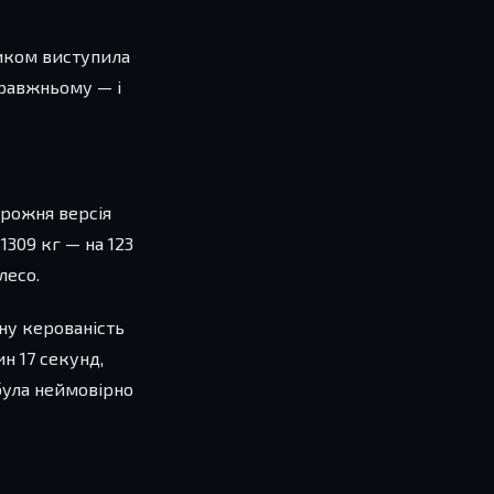
ником виступила
справжньому — і
орожня версія
1309 кг — на 123
лесо.
ну керованість
н 17 секунд,
 була неймовірно