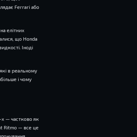
лядає Ferrari або
на елітних
налися, що Honda
идкості. Іноді
які в реальному
більше і чому
-х — частково як
at Ritmo — все це
мпонування