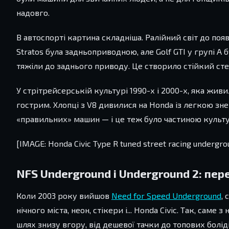
надовго.
В автоспорті картина складніша. Ралійний світ до п
Stratos була задньоприводною, але Golf GTI у групі А
тяжіли до заднього приводу. Це створило стійкий ст
У стрітрейсерській культурі 1990-х і 2000-х, яка жив
гострим. Хлопці з V8 дивилися на Honda із легкою знев
«правильних» машин — і це теж було частиною культур
[IMAGE: Honda Civic Type R tuned street racing undergro
NFS Underground і Underground 2: пе
Коли 2003 року вийшов
Need for Speed Underground
,
нічного міста, неон, стікери і... Honda Civic. Так, сам
шлях знизу вгору, від дешевої тачки до топових боліді