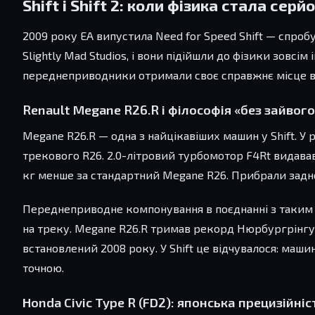
Shift і Shift 2: коли фізика стала сер
2009 року EA випустила Need for Speed Shift — спр
Slightly Mad Studios, і вони підійшли до фізики зовс
переднеприводники отримали своє справжнє місце в і
Renault Megane R26.R і філософія «без зайвого
Megane R26.R — одна з найцікавіших машин у Shift. У
трекового R26. 2.0-літровий турбомотор F4Rt видавав 2
кг менше за стандартний Megane R26. Прибрали заднє 
Переднеприводне компонування в поєднанні з таким
на треку. Megane R26.R тримав рекорд Нюрбургрінгу
встановлений 2008 року. У Shift це відчувалося: маши
точною.
Honda Civic Type R (FD2): японська прецизійніс