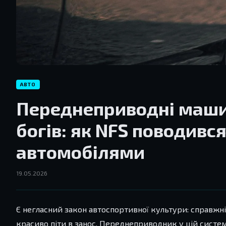
АВТО
Переднеприводні машин
богів: як NFS поводивс
автомобілями
19.05.2026
Є негласний закон автоспортивної культури: справжн
красиво піти в занос. Переднеприводник у цій систем