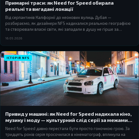
Примарні траси: як Need for Speed обирала
реальні та вигадані локації
Від серпантинів Каліфорнії до неонових вулиць Дубая —
розбираємо, як дизайнери NFS надихалися реальною географією
та створювали власні світи, які западали в душу не гірше за
справжні місця.
16.05.2026
ІСТОРІЯ NFS
Привид у машині: як Need for Speed надихала кіно,
музику і моду — культурний слід серії за межами
ігрової індустрії
Need for Speed давно перестала бути просто гоночною грою. За
тридцять років серія просочилася в кінематограф, вплинула на