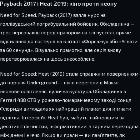
Payback 2017 і Heat 2019: кіно проти неону
Need for Speed: Payback (2017) взяла курс на
голлівудський пограбувальний бойовик. Обкладинка —
троє персонажів перед прапором на тлі пустелі, пряме
відсилання до постерів на кшталт «Форсажу» або «Угнати
за 60 секунд». Візуально грамотно, але серія знову
перетворювалася на щось знеособлене.
Need for Speed: Heat (2019) стала справжнім поверненням
до коріння Underground — нічні перегони в Маямі,
неонове освітлення, вулична культура. Обкладинка з
Ferrari 488 GTB у рожево-помаранчевому заході сонця
Флориди виглядала як найкращий плакат для кімнати
підлітка. Інтерфейс Heat був, мабуть, найкращим за
десятиліття: чистий, інформативний, з гарним переходом
між днем і ніччю. Якщо ви грали — ви пам'ятаєте, як