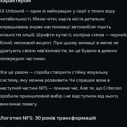
характером
UI Unbound — один із найкращих у серії з точки зору
читабельності. Меню чіткі, карта міста детально
опрацьована, екран кастомізації автомобіля тішить
кількістю опцій. Шрифти кутасті, колірна схема — чорний,
білий, неоновий акцент. При цьому анімації в меню не
дратують своєю нав'язливістю, як це бувало в деяких
попередніх частинах.
Усе це разом — спроба створити стійку візуальну
систему, яку можна розвивати. Чи спрацює вона в
наступній частині NFS — покаже час. Але те, що Criterion
зробили принциповий вибір і не відступили від нього,
викликає повагу.
Логотип NFS: 30 років трансформацій