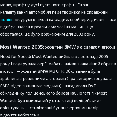
меню, шрифт у дусі вуличного графіті. Екран
налаштування автомобіля перетворився на справжній
тюнінг
-шоурум: вінілові накладки, спойлери, диски — все
відображалося в реальному часі на машині, що
оберталася. Це було вражаючим для 2003 року.
Most Wanted 2005: жовтий BMW як символ епохи
Need for Speed: Most Wanted вийшла в листопаді 2005
року і подарувала серії, мабуть, найвпізнаваніший образ в
її історії — жовтий BMW M3 GTR. Обкладинка була
зроблена з реальними акторами (гра використовувала
FMV-відео з живими людьми) і нагадувала DVD-
обкладинку поліцейського бойовика. Логотип «Most
Wanted» був виконаний у стилістиці поліцейських
орієнтувань — стилізовані букви, червоний колір,
відчуття небезпеки.