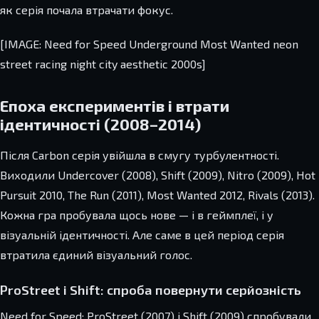
як серія почала втрачати фокус.
[IMAGE: Need for Speed Underground Most Wanted neon
street racing night city aesthetic 2000s]
Епоха експериментів і втрати
ідентичності (2008–2014)
Після Carbon серія увійшла в смугу турбулентності.
Виходили Undercover (2008), Shift (2009), Nitro (2009), Hot
Pursuit 2010, The Run (2011), Most Wanted 2012, Rivals (2013).
Кожна гра пробувала щось нове — і в геймплеї, і у
візуальній ідентичності. Але саме в цей період серія
втратила єдиний візуальний голос.
ProStreet і Shift: спроба повернути серйозність
Need for Speed: ProStreet (2007) і Shift (2009) спробували