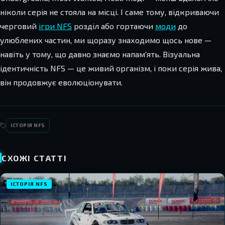
ніколи серія не стояла на місці. І саме тому, відкриваючи
черговий
ігри NFS
розділ або гортаючи
моди
до
улюблених частин, ми щоразу знаходимо щось нове —
навіть у тому, що давно знаємо напам'ять. Візуальна
ідентичність NFS — це живий організм, і поки серія жива,
він продовжує еволюціонувати.
ІСТОРІЯ NFS
СХОЖІ СТАТТІ
ІСТОРІЯ NFS