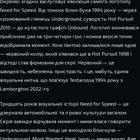
Окремої згадки заслуговує еволюція самого логотипу
Need for Speed. Від тонких білих букв 1994 року — через
хромований глянець Underground, суворість Hot Pursuit
2010 — до кутастого графіті Unbound. Логотип змінювався
приблизно раз на три-чотири гри, і кожна версія точно
відображала момент. Константою залишалося лише одне
— червоний колір, який з'явився ще в Hot Pursuit 1998 і
відтоді став фірмовим для серії. Червоний — це
швидкість, небезпека, пристрасть. І це, мабуть, єдина
візуальна нитка, що пов'язує Testarossa 1994 року з
Lamborghini 2022-го.
Тридцять років візуальної історії Need for Speed — це
дзеркало автомобільної та ігрової культури загалом.
Серія завжди відчувала момент і намагалася говорити
актуальною мовою. Іноді це виходило блискуче —
Underground, Most Wanted, Heat. Іноді — менш вдало. Але