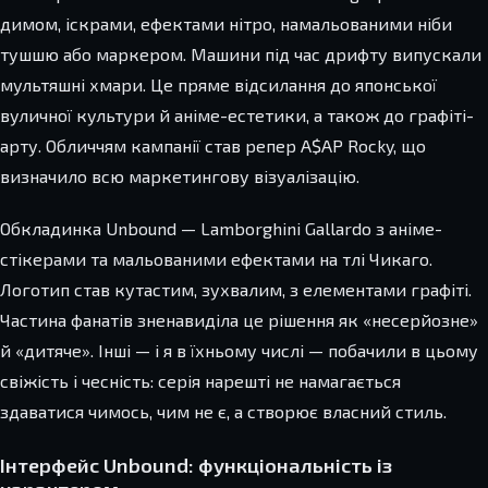
димом, іскрами, ефектами нітро, намальованими ніби
тушшю або маркером. Машини під час дрифту випускали
мультяшні хмари. Це пряме відсилання до японської
вуличної культури й аніме-естетики, а також до графіті-
арту. Обличчям кампанії став репер A$AP Rocky, що
визначило всю маркетингову візуалізацію.
Обкладинка Unbound — Lamborghini Gallardo з аніме-
стікерами та мальованими ефектами на тлі Чикаго.
Логотип став кутастим, зухвалим, з елементами графіті.
Частина фанатів зненавиділа це рішення як «несерйозне»
й «дитяче». Інші — і я в їхньому числі — побачили в цьому
свіжість і чесність: серія нарешті не намагається
здаватися чимось, чим не є, а створює власний стиль.
Інтерфейс Unbound: функціональність із