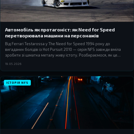
Автомобіль як протагоніст: як Need for Speed
перетворювала машини на персонажів
Від Ferrari Testarossa у The Need for Speed 1994 року до
вигаданих болідів із Hot Pursuit 2010 — серія NFS завжди вміла
зробити зі шматка металу живу істоту. Розбираємося, як це
працювало і чому ми досі пам'ятаємо конкретні автомобілі з
19.05.2026
конкретних ігор.
ІСТОРІЯ NFS