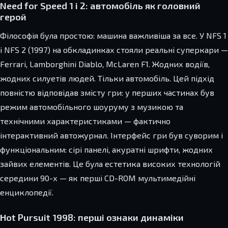
Need for Speed 1 і 2: автомобіль як головний
герой
Філософія була простою: машина важливіша за все. У NFS 1
і NFS 2 (1997) на обкладинках стояли реальні суперкари —
Ferrari, Lamborghini Diablo, McLaren F1. Жодних водіїв,
жодних силуетів людей. Тільки автомобіль. Цей підхід
повністю відповідав змісту гри: у перших частинах був
режим автомобільного шоуруму з музикою та
технічними характеристиками — фактично
інтерактивний автожурнал. Інтерфейс гри був суворим і
функціональним: сірі панелі, акуратні шрифти, жодних
зайвих елементів. Це була естетика високих технологій
середини 90-х — як перші CD-ROM мультимедійні
енциклопедії.
Hot Pursuit 1998: перші ознаки динаміки