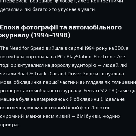
інтерфейсів. Без зайвої філософії, але з конкретними
деталями, які багато хто упускає з уваги.
Епоха фотографії та автомобільного
журналу (1994–1998)
The Need for Speed вийшла в серпні 1994 року на 3DO, а
потім була портована на PC і PlayStation. Electronic Arts
тоді орієнтувалися на дорослу аудиторію — людей, які
читали Road & Track і Car and Driver. Звідси і візуальна
мова: обкладинка першої частини виглядала як глянцевий
розворот автомобільного журналу. Ferrari 512 TR (саме ця
машина була на американській обкладинці), ідеальне
освітлення, мінімалістичний білий фон. Логотип
скромний, майже несміливий — білі букви, жодних
прикрас.