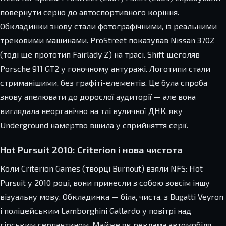
повернути серію до автоспортивного коріння.
Обкладинки знову стали фотографічними, із реальними
трековими машинами. ProStreet показував Nissan 370Z
(тоді ще прототип Fairlady Z) на трасі. Shift щеголяв
Porsche 911 GT2 у гоночному антуражі. Логотипи стали
стриманішими, без графіті-елементів. Це була спроба
знову апелювати до дорослої аудиторії — але вона
виглядала неорганічно на тлі вуличної ДНК, яку
Underground намертво вшила у сприйняття серії.
Hot Pursuit 2010: Criterion і нова чистота
Коли Criterion Games (творці Burnout) взяли NFS: Hot
Pursuit у 2010 році, вони принесли з собою зовсім іншу
візуальну мову. Обкладинка — біла, чиста, з Bugatti Veyron
і поліцейським Lamborghini Gallardo у повітрі над
гірським серпантином. Майже як реклама автомобіля