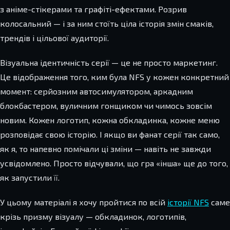
з аніме-стікерами та графіті-ефектами. Розрив
колосальний — і за ним стоїть ціла історія змін смаків,
трендів і цільової аудиторії.
Візуальна ідентичність серії — це не просто маркетинг.
Це відображення того, ким була NFS у кожен конкретний
момент: серйозним автосимулятором, аркадним
блокбастером, вуличним гонщиком чи чимось зовсім
новим. Кожен логотип, кожна обкладинка, кожне меню
розповідає свою історію. І якщо ви фанат серії так само,
як я, то напевно помічали ці зміни — навіть не завжди
усвідомлено. Просто відчували, що гра «інша» ще до того,
як запустили її.
У цьому матеріалі я хочу пройтися по всій
історії NFS
саме
крізь призму візуалу — обкладинок, логотипів,