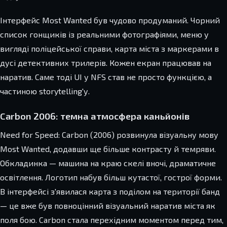
Інтерфейс Most Wanted був чудово продуманий. Чорний
список гонщиків із реальними фотографіями, меню у
вигляді поліцейської справи, карта міста з маркерами в
дусі детективних трилерів. Кожен екран працював на
наратив. Саме тоді UI у NFS став не просто функцією, а
частиною storytelling'у.
Carbon 2006: темна атмосфера каньйонів
Need for Speed: Carbon (2006) розвинула візуальну мову
Most Wanted, додавши ще більше контрасту й темряви.
Обкладинка — машина на краю скелі вночі, драматичне
освітлення. Логотип набув більш кутастої, гострої форми.
В інтерфейсі з'явилася карта з поділом на території банд
— це вже був повноцінний візуальний наратив міста як
поля бою. Carbon стала перехідним моментом перед тим,