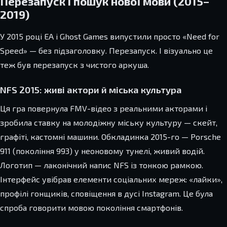
Перезапуск і пошук нової мови (2015–
2019)
У 2015 році EA і Ghost Games випустили просто «Need for
Speed» — без підзаголовку. Перезапуск. І візуально це
теж був перезапуск з чистого аркуша.
NFS 2015: живі актори й міська культура
Ця гра повернула FMV-відео з реальними акторами і
зробила ставку на молодіжну міську культуру — скейт,
графіті, кастомні машини. Обкладинка 2015-го — Porsche
911 (покоління 993) у неоновому тунелі, живий водій.
Логотип — лаконічний напис NFS із тонкою рамкою.
Інтерфейс увібрав елементи соціальних мереж: «лайки»,
профілі гонщиків, сповіщення в дусі Instagram. Це була
спроба говорити мовою покоління смартфонів.