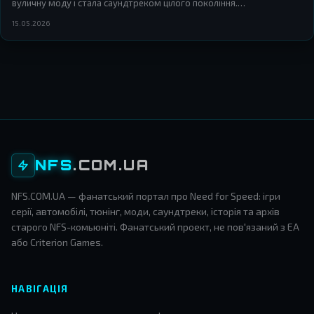
вуличну моду і стала саундтреком цілого покоління.
Розбираємося, як віртуальні гонки залишили слід у реальному
15.05.2026
світі.
NFS
.COM.UA
NFS.COM.UA — фанатський портал про Need for Speed: ігри
серії, автомобілі, тюнінг, моди, саундтреки, історія та архів
старого NFS-комьюніті. Фанатський проект, не пов'язаний з EA
або Criterion Games.
НАВІГАЦІЯ