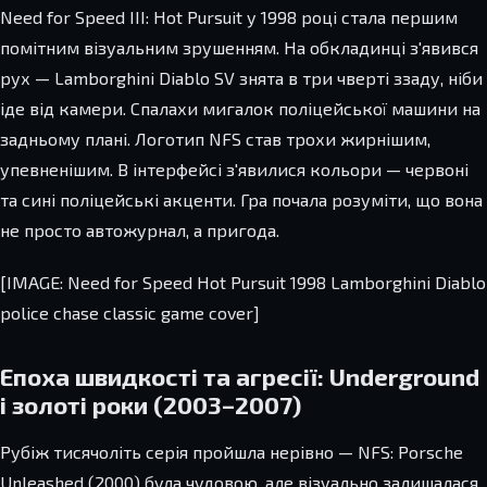
Need for Speed III: Hot Pursuit у 1998 році стала першим
помітним візуальним зрушенням. На обкладинці з'явився
рух — Lamborghini Diablo SV знята в три чверті ззаду, ніби
іде від камери. Спалахи мигалок поліцейської машини на
задньому плані. Логотип NFS став трохи жирнішим,
упевненішим. В інтерфейсі з'явилися кольори — червоні
та сині поліцейські акценти. Гра почала розуміти, що вона
не просто автожурнал, а пригода.
[IMAGE: Need for Speed Hot Pursuit 1998 Lamborghini Diablo
police chase classic game cover]
Епоха швидкості та агресії: Underground
і золоті роки (2003–2007)
Рубіж тисячоліть серія пройшла нерівно — NFS: Porsche
Unleashed (2000) була чудовою, але візуально залишалася