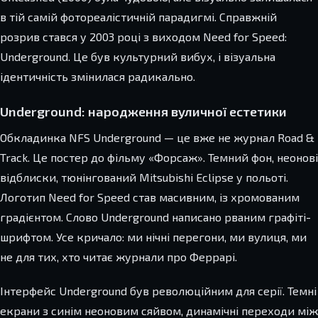
в тій самій фотореалістичній парадигмі. Справжній
розрив стався у 2003 році з виходом Need for Speed:
Underground. Це був культурний вибух, і візуальна
ідентичність змінилася радикально.
Underground: народження вуличної естетики
Обкладинка NFS Underground — це вже не журнал Road &
Track. Це постер до фільму «Форсаж». Темний фон, неонові
відблиски, тюнінгований Mitsubishi Eclipse у польоті.
Логотип Need for Speed став масивним, із хромованим
градієнтом. Слово Underground написано рваним графіті-
шрифтом. Усе кричало: ми нічні перегони, ми вулиця, ми
не для тих, хто читає журнали про Феррарі.
Інтерфейс Underground був революційним для серії. Темні
екрани з синім неоновим сяйвом, динамічні переходи між