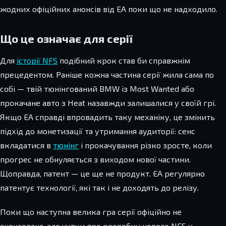
жодних офіційних анонсів від EA поки що не надходило.
Що це означає для серії
Для
історії NFS
подібний крок став би справжнім
прецедентом. Раніше кожна частина серії жила сама по
собі — твій тюнінгований BMW із Most Wanted або
прокачане авто з Heat назавжди залишалися у своїй грі.
Якщо EA справді впровадить таку механіку, це змінить
підхід до монетизації та утримання аудиторії: сенс
вкладатися в
тюнінг
і прокачування різко зросте, коли
прогрес не обнуляється з виходом нової частини.
Щоправда, патент — це ще не продукт. EA регулярно
патентує технології, які так і не доходять до релізу.
Поки що наступна велика гра серії офіційно не
анонсована, але чутки про розробку нового NFS у