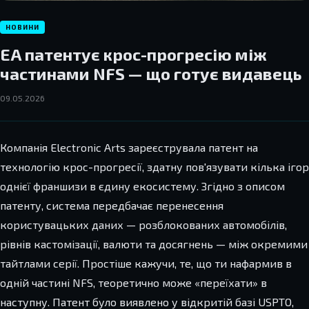
НОВИНИ
EA патентує крос-прогресію між
частинами NFS — що готує видавець
09.05.2026
Компанія Electronic Arts зареєструвала патент на
технологію крос-прогресії, здатну пов'язувати кілька ігор
однієї франшизи в єдину екосистему. Згідно з описом
патенту, система передбачає перенесення
користувацьких даних — розблокованих автомобілів,
рівнів кастомізації, валюти та досягнень — між окремими
тайтлами серії. Простіше кажучи, те, що ти нафармив в
одній частині NFS, теоретично може «переїхати» в
наступну. Патент було виявлено у відкритій базі USPTO,