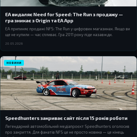
EA видаляє Need for Speed: The Run з продажу —
гра зникає з Origin та EA App
EA припиняє продажі NFS: The Run у цифрових магазинах. Якщо ви
ще не купили — час спливає. Гра 2011 року піде назавжди.
20.05.2026
НОВИНИ
Speedhunters закриває сайт після 15 років роботи
Легендарний автомобільний медіапроєкт Speedhunters оголосив
про закриття. Для фанатів NFS це не просто новина — це кінець