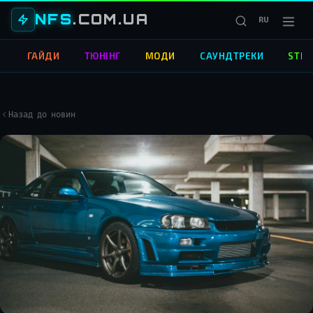
NFS
.COM.UA
RU
О
ГАЙДИ
ТЮНІНГ
МОДИ
САУНДТРЕКИ
STRE
Назад до новин