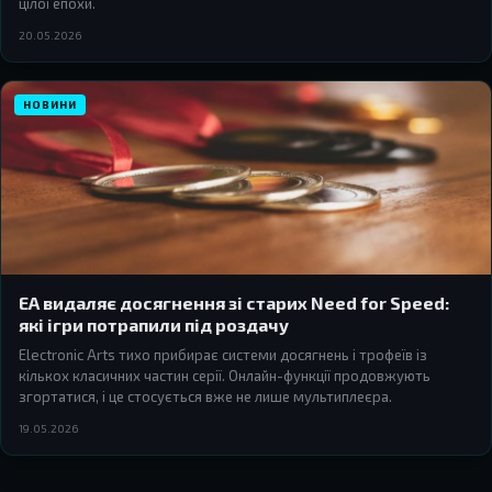
цілої епохи.
20.05.2026
НОВИНИ
EA видаляє досягнення зі старих Need for Speed:
які ігри потрапили під роздачу
Electronic Arts тихо прибирає системи досягнень і трофеїв із
кількох класичних частин серії. Онлайн-функції продовжують
згортатися, і це стосується вже не лише мультиплеєра.
19.05.2026