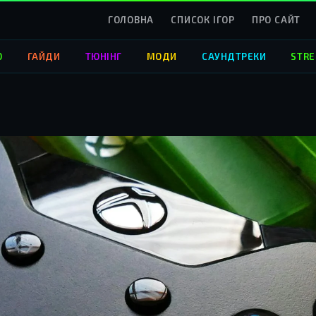
ГОЛОВНА
СПИСОК ІГОР
ПРО САЙТ
О
ГАЙДИ
ТЮНІНГ
МОДИ
САУНДТРЕКИ
STRE