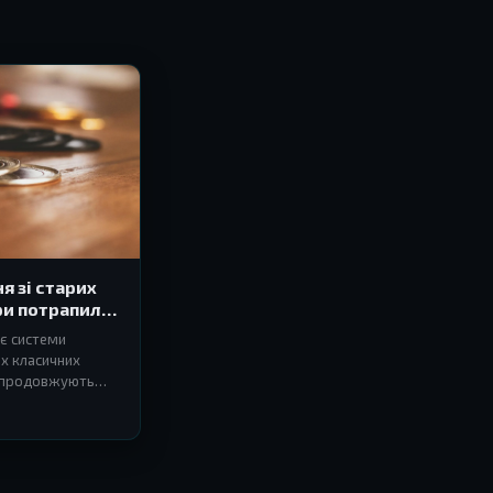
я зі старих
гри потрапили
ає системи
ох класичних
ії продовжують
 вже не лише