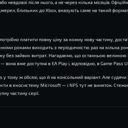
 невдовзі після нього, а не через кілька місяців. Офіційн
жерел, близьких до Xbox, вказують саме на такий формат 
 потрібно платити повну ціну за кожну нову частину, дост
нніми роками виходить з періодичністю раз на кілька рок
ку без зайвих витрат. Нагадаємо, що останньою великою г
— вона вже доступна в EA Play і, відповідно, в Game Pass Ul
 у тому ж обсязі, що й на консольний варіант. Але судячи
оєкти в екосистему Microsoft — і NFS тут не виняток. Стеж
ну частину серії.