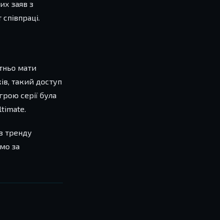
их заяв з
співпраці.
атньо мати
ів, такий доступ
рою серії була
timate.
 з тренду
имо за