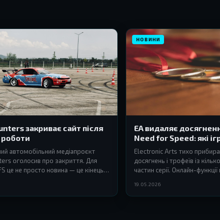
НОВИНИ
nters закриває сайт після
EA видаляє досягненн
в роботи
Need for Speed: які і
під роздачу
ий автомобільний медіапроєкт
Electronic Arts тихо прибир
ers оголосив про закриття. Для
досягнень і трофеїв із кільк
FS це не просто новина — це кінець
частин серії. Онлайн-функц
и.
згортатися, і це стосується
19.05.2026
мультиплеєра.