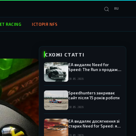
RU
ET RACING
ІСТОРІЯ NFS
СХОЖІ СТАТТІ
EA видаляє Need for
Speed: The Run з продажу
— гра зникає з Origin та EA
App
20.05.2026
Speedhunters закриває
сайт після 15 років роботи
20.05.2026
EA видаляє досягнення зі
старих Need for Speed: які
ігри потрапили під
роздачу
19.05.2026