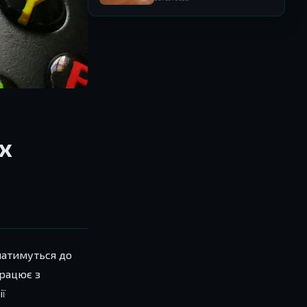
х
ючатимуться до
працює з
ії