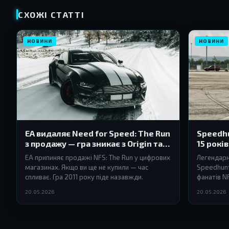
СХОЖІ СТАТТІ
НОВИНИ
НОВИНИ
EA видаляє Need for Speed: The Run
Speedhu
з продажу — гра зникає з Origin та
15 рокі
EA App
EA припиняє продажі NFS: The Run у цифрових
Легендарн
магазинах. Якщо ви ще не купили — час
Speedhunt
спливає. Гра 2011 року піде назавжди.
фанатів N
цілої епох
20.05.2026
20.05.2026