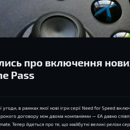
ились про включення нови
me Pass
 угоди, в рамках якої нові ігри серії Need for Speed вкл
ирокого договору між двома компаніями — EA давно спів
imate. Тепер йдеться про те, що майбутні великі релізи сер