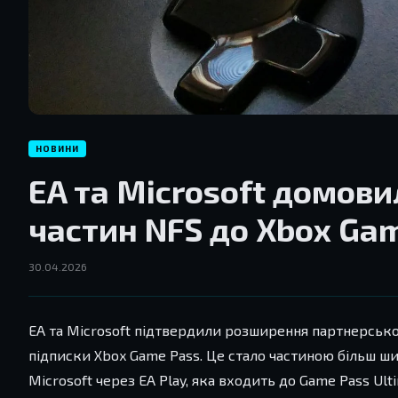
НОВИНИ
EA та Microsoft домов
частин NFS до Xbox Ga
30.04.2026
EA та Microsoft підтвердили розширення партнерської
підписки Xbox Game Pass. Це стало частиною більш ш
Microsoft через EA Play, яка входить до Game Pass Ult