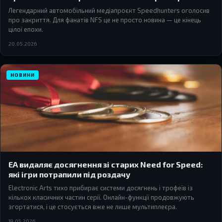
Легендарний автомобільний медіапроєкт Speedhunters оголосив
про закриття. Для фанатів NFS це не просто новина — це кінець
цілої епохи.
20.05.2026
НОВИНИ
EA видаляє досягнення зі старих Need for Speed:
які ігри потрапили під роздачу
Electronic Arts тихо прибирає системи досягнень і трофеїв із
кількох класичних частин серії. Онлайн-функції продовжують
згортатися, і це стосується вже не лише мультиплеєра.
19.05.2026