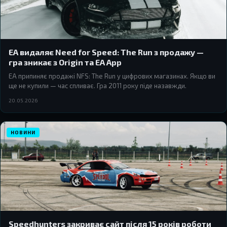
EA видаляє Need for Speed: The Run з продажу —
гра зникає з Origin та EA App
EA припиняє продажі NFS: The Run у цифрових магазинах. Якщо ви
ще не купили — час спливає. Гра 2011 року піде назавжди.
20.05.2026
НОВИНИ
Speedhunters закриває сайт після 15 років роботи