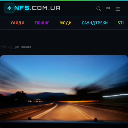
NFS
.COM.UA
RU
О
ГАЙДИ
ТЮНІНГ
МОДИ
САУНДТРЕКИ
STRE
Назад до новин