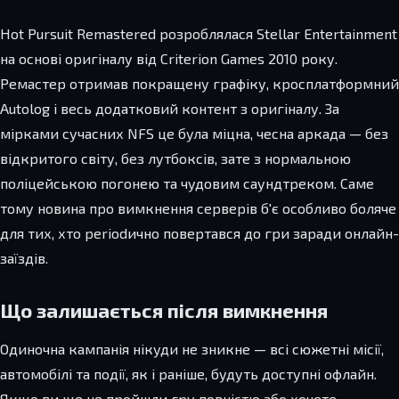
Hot Pursuit Remastered розроблялася Stellar Entertainment
на основі оригіналу від Criterion Games 2010 року.
Ремастер отримав покращену графіку, кросплатформний
Autolog і весь додатковий контент з оригіналу. За
мірками сучасних NFS це була міцна, чесна аркада — без
відкритого світу, без лутбоксів, зате з нормальною
поліцейською погонею та чудовим саундтреком. Саме
тому новина про вимкнення серверів б'є особливо боляче
для тих, хто periodично повертався до гри заради онлайн-
заїздів.
Що залишається після вимкнення
Одиночна кампанія нікуди не зникне — всі сюжетні місії,
автомобілі та події, як і раніше, будуть доступні офлайн.
Якщо ви ще не пройшли гру повністю або хочете